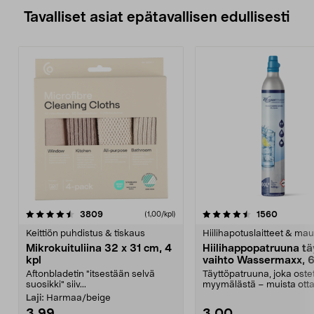
Tavalliset asiat epätavallisen edullisesti
4.5viidestä
arvostelut
4.5viidestä
arvostel
3809
1560
(1,00/kpl)
tähdestä
t
Keittiön puhdistus & tiskaus
Hiilihapotuslaitteet & mau
Mikrokuituliina 32 x 31 cm, 4
Hiilihappopatruuna tä
kpl
vaihto Wassermaxx, 6
Aftonbladetin "itsestään selvä
Täyttöpatruuna, joka ost
suosikki" siiv...
myymälästä – muista ott
patruuna mukaasi m...
Laji:
Harmaa/beige