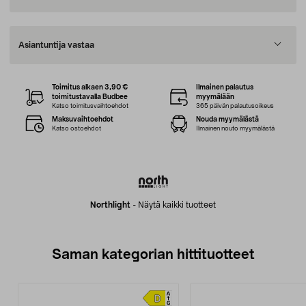
Asiantuntija vastaa
Toimitus alkaen 3,90 €
Ilmainen palautus
toimitustavalla Budbee
myymälään
Katso toimitusvaihtoehdot
365 päivän palautusoikeus
Maksuvaihtoehdot
Nouda myymälästä
Katso ostoehdot
Ilmainen nouto myymälästä
Northlight
-
Näytä kaikki tuotteet
Saman kategorian hittituotteet