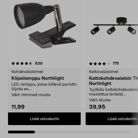
4.0 viidestä
arvostelut
4.0 viidestä
arvostelut
639
775
tähdestä
t
Kohdevalaisimet
Kattovalaisimet
Klipsilamppu Northlight
Kattokohdevalaisin T
Northlight
LED-lamppu, jossa kätevä puristin.
Sijoita es...
Tyylikäs kattokohdevalais
maalattua terästä...
Väri:
Himmeä musta
Väri:
Musta
11,99
39,95
Lisää ostoskoriin
Lisää ostoskoriin