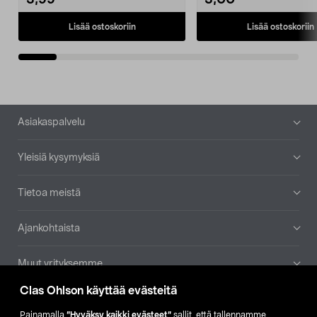
3,99
3,00
Lisää ostoskoriin
Lisää ostoskoriin
Alatunniste
Asiakaspalvelu
Yleisiä kysymyksiä
Tietoa meistä
Ajankohtaista
Muut yrityksemme
Clas Ohlson käyttää evästeitä
Etsi myymälä
Painamalla
”Hyväksy kaikki evästeet”
sallit, että tallennamme