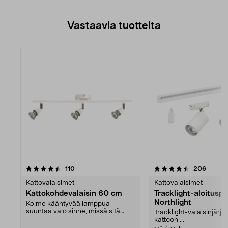
Vastaavia tuotteita
4.5viidestä
arvostelut
arvoste
110
206
tähdestä
Kattovalaisimet
Kattovalaisimet
Kattokohdevalaisin 60 cm
Tracklight-aloitusp
Northlight
Kolme kääntyvää lamppua –
suuntaa valo sinne, missä sitä
Tracklight-valaisinjärje
tarvitset. Kattovalaisi...
kattoon ...