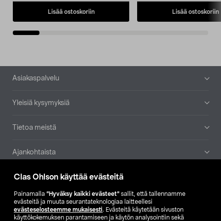
Lisää ostoskoriin
Lisää ostoskoriin
Alatunniste
Asiakaspalvelu
Yleisiä kysymyksiä
Tietoa meistä
Ajankohtaista
Clas Ohlson käyttää evästeitä
Muut yrityksemme
Painamalla
”Hyväksy kaikki evästeet”
sallit, että tallennamme
Etsi myymälä
evästeitä ja muuta seurantateknologiaa laitteellesi
evästeselosteemme mukaisesti
. Evästeitä käytetään sivuston
käyttökokemuksen parantamiseen ja käytön analysointiin sekä