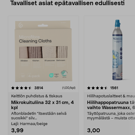
Tavalliset asiat epätavallisen edullisesti
4.5viidestä
arvostelut
4.5viidestä
arvostelu
3814
1561
(1,00/kpl)
tähdestä
t
Keittiön puhdistus & tiskaus
Hiilihapotuslaitteet & mau
Mikrokuituliina 32 x 31 cm, 4
Hiilihappopatruuna tä
kpl
vaihto Wassermaxx, 6
Aftonbladetin "itsestään selvä
Täyttöpatruuna, joka ost
suosikki" siiv...
myymälästä – muista ott
patruuna mukaasi m...
Laji:
Harmaa/beige
3,99
3,00