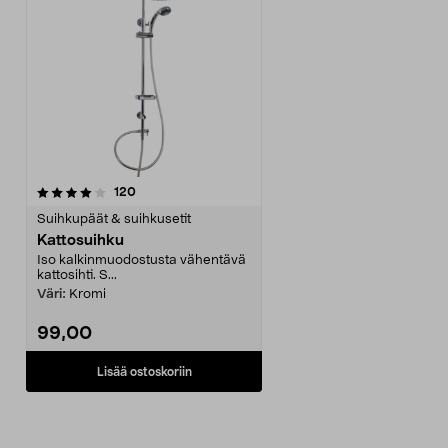
arvostelut
120
Suihkupäät & suihkusetit
Kattosuihku
Iso kalkinmuodostusta vähentävä
kattosihti. S...
Väri:
Kromi
99,00
Lisää ostoskoriin