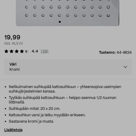
19,99
(sis. ALV:n)
4.4
(
39
)
Tuotenro:
44-9634
Select
Väri
variant
Kromi
Nelikulmainen suihkupää kattosuihkuun – yhteensopiva useimpien
suihkujärjestelmien kanssa.
Tyylikäs suihkupää kattosuihkuun – helppo asennus 1/2-tuuman
liittimellä.
Suihkupään mitat: 20 x 20 cm.
Kattosuihkun varsi ja letku myydään erikseen.
Saatavana kromi ja musta.
Lisätietoja