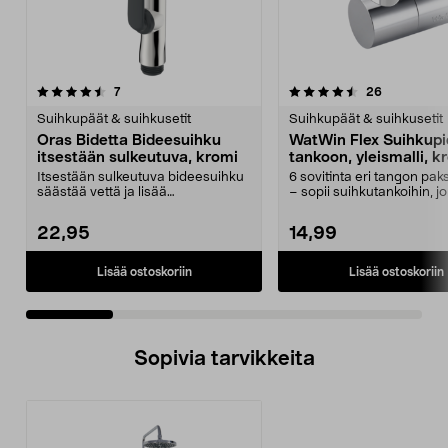
4.5 viidestä
arvostelut
4.0 viidestä
arvostelut
7
26
tähdestä
t
Suihkupäät & suihkusetit
Suihkupäät & suihkusetit
Oras Bidetta Bideesuihku
WatWin Flex Suihkupi
itsestään sulkeutuva, kromi
tankoon, yleismalli, k
Itsestään sulkeutuva bideesuihku
6 sovitinta eri tangon pak
säästää vettä ja lisää
– sopii suihkutankoihin, j
turvallisuutta. Oras Bid...
halkaisija o...
22,95
14,99
Lisää ostoskoriin
Lisää ostoskoriin
Sopivia tarvikkeita