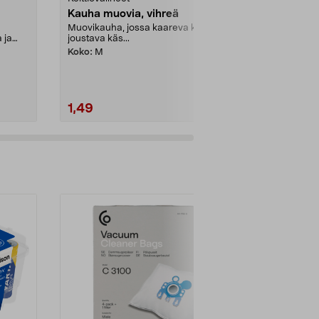
Kauha muovia, vihreä
Reikäkauha,
cm
Muovikauha, jossa kaareva kahva,
 ja
joustava käs...
Siivilöi neste 
tarjoilet tai v
Koko:
M
Reikäkauha ke
1,49
4,99
2,49