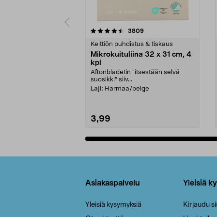
5viidestä
4.5viidestä
arvostelut
3809
tähdestä
tähdestä
Keittiön puhdistus & tiskaus
Mikrokuituliina 32 x 31 cm, 4
kpl
Aftonbladetin "itsestään selvä
suosikki" siiv...
Laji:
Harmaa/beige
3,99
Lisää ostoskoriin
Alatunniste
Asiakaspalvelu
Yleisiä k
Yleisiä kysymyksiä
Kirjaudu s