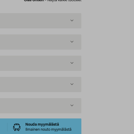
Nouda myymälästä
Ilmainen nouto myymälästä