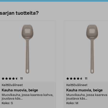
sarjan tuotteita?
4.5viidestä
arvostelut
arvostelut
11
11
tähdestä
Keittiövälineet
Keittiövälineet
Kauha muovia, beige
Kauha muovia, beige
Muovikauha, jossa kaareva kahva,
Muovikauha, jossa kaareva
joustava käs...
joustava käs...
Koko:
S
Koko:
M