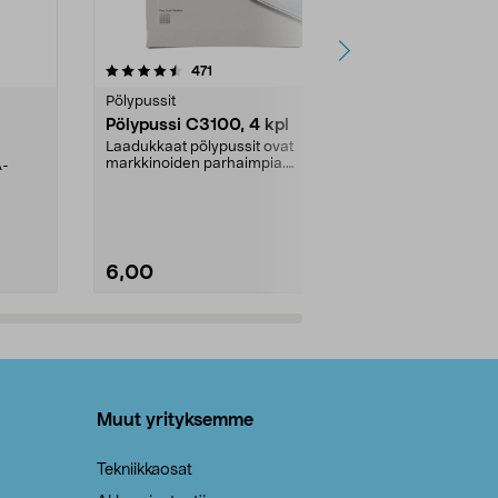
4.5viidestä
arvostelut
4.5
471
6
tähdestä
tähdestä
Pölypussit
Kierrätys & ro
Pölypussi C3100, 4 kpl
Roskapussi,
kahvat, 30 l
Laadukkaat pölypussit ovat
markkinoiden parhaimpia.
A-
Testivoittaja 
Kestävä, jopa 50 % suurempi ...
roskapussi u
Roskapussi, jo
6,00
2,00
Lisää ostoskoriin
Lisää
Muut yrityksemme
Tekniikkaosat