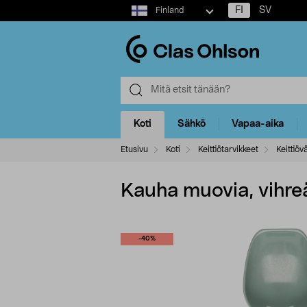
Select
FI
SV
Finland
market
Koti
Sähkö
Vapaa-aika
Etusivu
Koti
Keittiötarvikkeet
Keittiöv
Kauha muovia, vihre
-40%