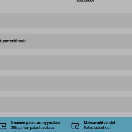
oitusmerkinnät
Ilmainen palautus myymälään
Maksuvaihtoehdot
365 päivän palautusoikeus
Katso ostoehdot