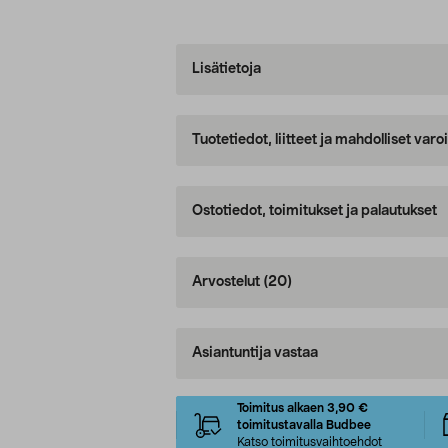
Lisätietoja
Tuotetiedot, liitteet ja mahdolliset var
Ostotiedot, toimitukset ja palautukset
Arvostelut
(20)
Asiantuntija vastaa
Toimitus alkaen 3,90 €
toimitustavalla Budbee
Katso toimitusvaihtoehdot