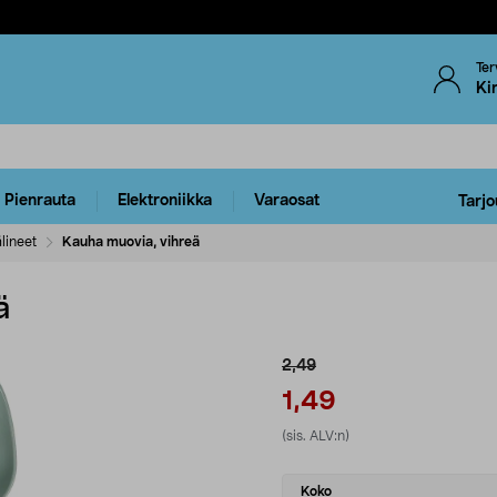
Ter
Ki
Pienrauta
Elektroniikka
Varaosat
Tarjo
älineet
Kauha muovia, vihreä
ä
2,49
1,49
(sis. ALV:n)
Select
Koko