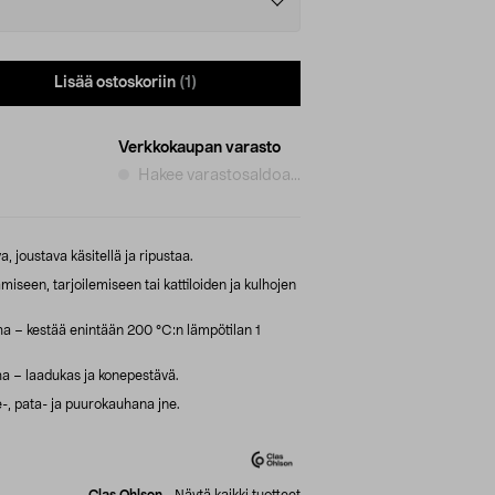
Lisää ostoskoriin
(1)
Verkkokaupan varasto
Hakee varastosaldoa...
 joustava käsitellä ja ripustaa.
iseen, tarjoilemiseen tai kattiloiden ja kulhojen
a – kestää enintään 200 °C:n lämpötilan 1
ha – laadukas ja konepestävä.
ke-, pata- ja puurokauhana jne.
Clas Ohlson
-
Näytä kaikki tuotteet