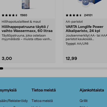
4.5viidestä
arvostelut
4.5viidestä
arvostelut
1560
24101
tähdestä
Hiilihapotuslaitteet & maut
AA-paristot
Hiilihappopatruuna täyttö /
VARTA Longlife Power
vaihto Wassermaxx, 60 litraa
Alkaliparisto, 24 kpl
Täyttöpatruuna, joka ostetaan
Joutsenmerkityt AA- tai AA
myymälästä – muista ottaa vanha
paristot kaukosää...
patruuna mukaasi m...
Tyyppi:
AA/LR6
3,00
12,99
Lisää ostoskoriin
Lisää ostoskoriin
ysymyksiä
Tietoa meistä
Ajankohtaista
isään/Rekisteröidy
Tietoa meistä
Grillit