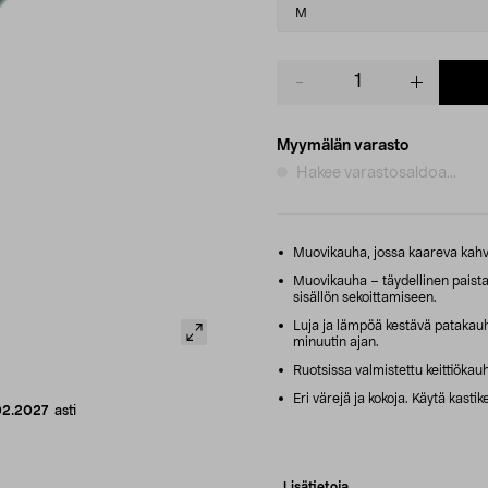
variant
M
Product
quantity
Myymälän varasto
Hakee varastosaldoa...
Muovikauha, jossa kaareva kahva,
Muovikauha – täydellinen paistam
sisällön sekoittamiseen.
Luja ja lämpöä kestävä patakauh
minuutin ajan.
Ruotsissa valmistettu keittiökau
Eri värejä ja kokoja. Käytä kasti
02.2027
asti
Lisätietoja