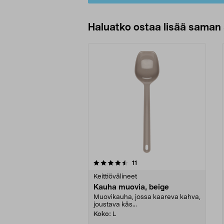
Haluatko ostaa lisää saman 
5viidestä
4.5viidestä
arvostelut
11
tähdestä
tähdestä
Keittiövälineet
Kauha muovia, beige
Muovikauha, jossa kaareva kahva,
joustava käs...
Koko:
L