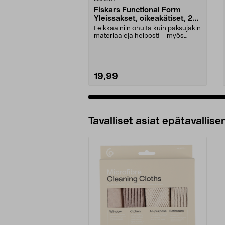
Fiskars Functional Form
Yleissakset, oikeakätiset, 21
cm
Leikkaa niin ohuita kuin paksujakin
materiaaleja helposti – myös
kangasta. Fiska...
19,99
Tavalliset asiat epätavallisen