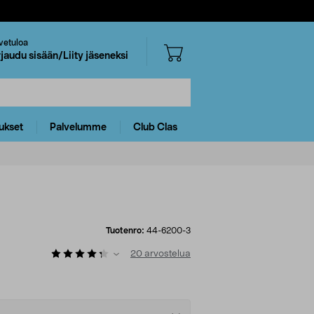
vetuloa
rjaudu sisään/Liity jäseneksi
ukset
Palvelumme
Club Clas
Tuotenro:
44-6200-3
20
arvostelua