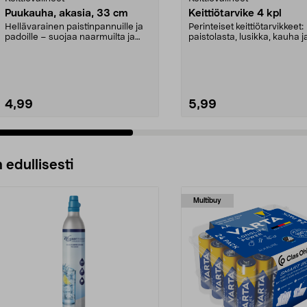
Puukauha, akasia, 33 cm
Keittiötarvike 4 kpl
Hellävarainen paistinpannuille ja
Perinteiset keittiötarvikkeet:
padoille – suojaa naarmuilta ja
paistolasta, lusikka, kauha ja
kulumiselta. P...
pihdit. Ei vahi...
4,99
5,99
 edullisesti
Multibuy