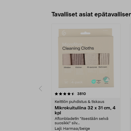
Katso Vaihtoehdot
Tavalliset asiat epätavallisen
5viidestä
4.5viidestä
arvostelut
3810
tähdestä
tähdestä
Keittiön puhdistus & tiskaus
Mikrokuituliina 32 x 31 cm, 4
kpl
Aftonbladetin "itsestään selvä
suosikki" siiv...
Laji:
Harmaa/beige