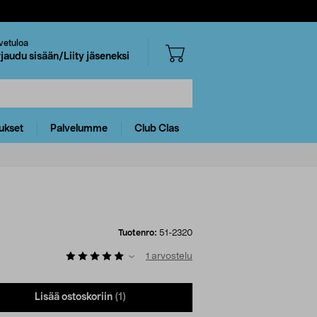
vetuloa
rjaudu sisään/Liity jäseneksi
ukset
Palvelumme
Club Clas
Tuotenro:
51-2320
1
arvostelu
Lisää ostoskoriin
(1)