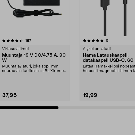
5.0 viidestä
arvostelut
4.5 viidestä
arvostelut
167
5
tähdestä
Virtasovittimet
Älykellon laturit
Muuntaja 19 V DC/4,75 A, 90
Hama Latauskaapeli,
W
datakaapeli USB-C, 60
Muuntaja/laturi, joka sopii mm.
Lataa Hama-kellosi nopeasti
seuraaviin tuotteisiin: JBL Xtreme
helposti magneettiliittimen k
JBL Xtreme 2J...
Kestävä Hama-...
37,95
19,99