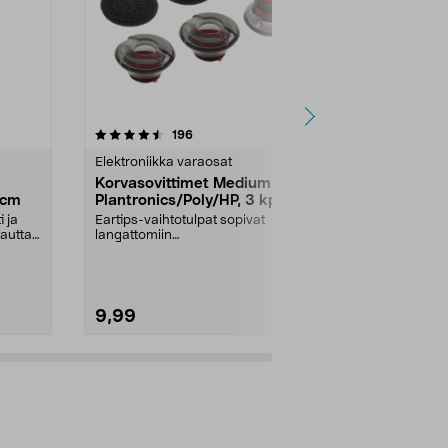
4.0 viidestä
arvostelut
4.0
196
1
tähdestä
tähdestä
Elektroniikka varaosat
Älykellon latur
Korvasovittimet Medium
Garmin Lata
 cm
Plantronics/Poly/HP, 3 kpl
datakaapel
 ja
Eartips-vaihtotulpat sopivat
Sopii useimpi
autta.
langattomiin
USB-C-data-.
kuulokemikrofoneihin Poly, HP ja
Plant...
9,99
24,95