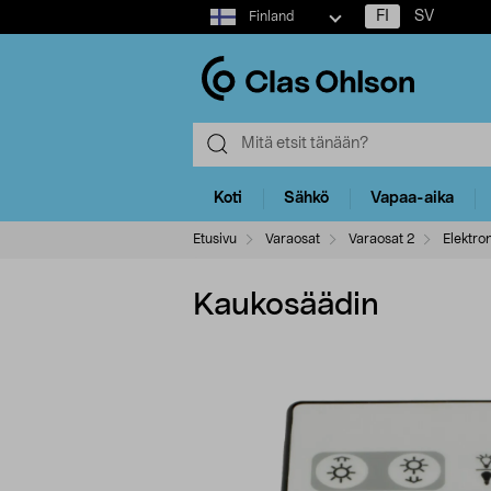
Select
FI
SV
Finland
market
Koti
Sähkö
Vapaa-aika
Etusivu
Varaosat
Varaosat 2
Elektron
Kaukosäädin