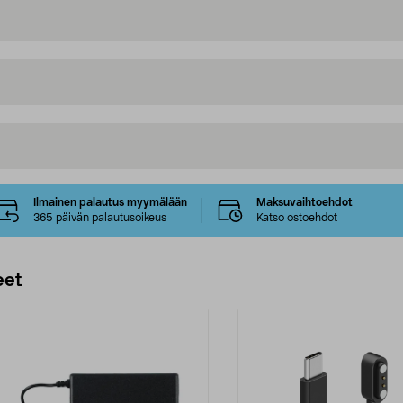
Ilmainen palautus myymälään
Maksuvaihtoehdot
365 päivän palautusoikeus
Katso ostoehdot
eet