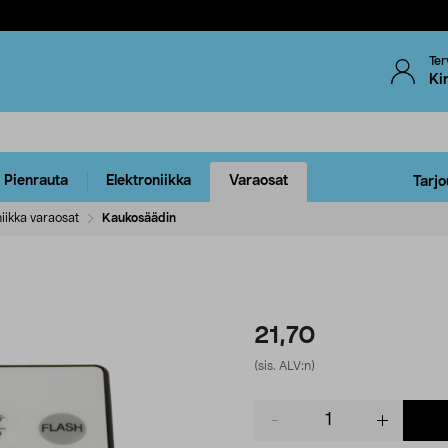
Ter
Ki
Pienrauta
Elektroniikka
Varaosat
Tarjo
iikka varaosat
Kaukosäädin
21,70
(sis. ALV:n)
Product
quantity