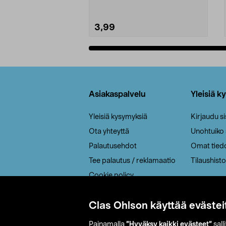
3,99
Lisää ostoskoriin
Alatunniste
Asiakaspalvelu
Yleisiä k
Yleisiä kysymyksiä
Kirjaudu s
Ota yhteyttä
Unohtuiko
Palautusehdot
Omat tied
Tee palautus / reklamaatio
Tilaushisto
Cookie policy
Toimitustavat
Clas Ohlson käyttää evästei
Saavutettavuus
Painamalla
”Hyväksy kaikki evästeet”
sall