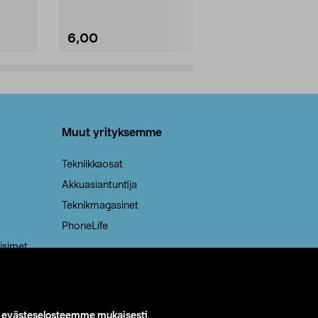
6,00
2,00
Lisää ostoskoriin
Lisää
Muut yrityksemme
Tekniikkaosat
Akkuasiantuntija
Teknikmagasinet
PhoneLife
isimet
i
evästeselosteemme mukaisesti
.