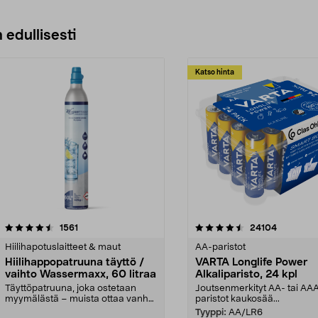
 edullisesti
Katso hinta
4.5viidestä
arvostelut
4.5viidestä
arvostelut
1561
24104
tähdestä
Hiilihapotuslaitteet & maut
AA-paristot
Hiilihappopatruuna täyttö /
VARTA Longlife Power
vaihto Wassermaxx, 60 litraa
Alkaliparisto, 24 kpl
Täyttöpatruuna, joka ostetaan
Joutsenmerkityt AA- tai AA
myymälästä – muista ottaa vanha
paristot kaukosää...
patruuna mukaasi m...
Tyyppi:
AA/LR6