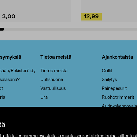
3,00
12,99
Lisää ostoskoriin
Lisää ostoskoriin
ysymyksiä
Tietoa meistä
Ajankohtaista
isään/Rekisteröidy
Tietoa meistä
Grillit
 salasana?
Uutishuone
Säilytys
ot
Vastuullisuus
Painepesurit
ria
Ura
Ruohotrimmerit
Aurinkokennovala
tä
it, että tallennamme evästeitä ja muuta seurantateknologiaa laitteelles