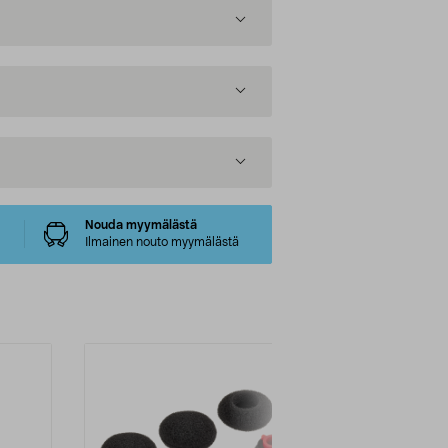
Nouda myymälästä
Ilmainen nouto myymälästä