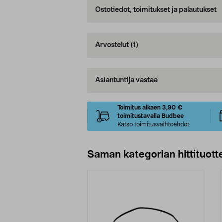
Ostotiedot, toimitukset ja palautukset
Arvostelut
(1)
Asiantuntija vastaa
Toimitus alkaen 3,90 €
toimitustavalla Budbee
Katso toimitusvaihtoehdot
Saman kategorian hittituott