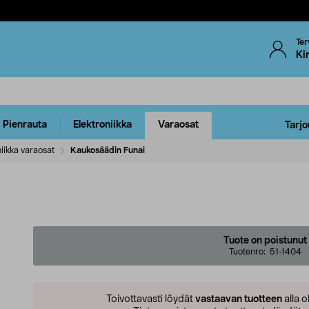
Ter
Ki
Pienrauta
Elektroniikka
Varaosat
Tarjo
iikka varaosat
Kaukosäädin Funai
Tuote on poistunut
Tuotenro:
51-1404
Toivottavasti löydät
vastaavan tuotteen
alla o