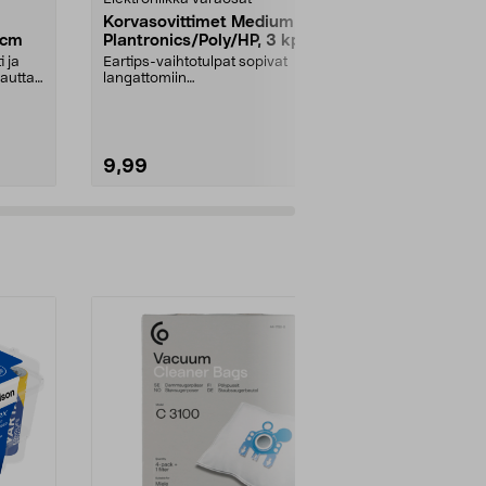
Korvasovittimet Medium
Garmin Lata
 cm
Plantronics/Poly/HP, 3 kpl
datakaapel
 ja
Eartips-vaihtotulpat sopivat
Sopii useimpi
autta.
langattomiin
USB-C-data-.
kuulokemikrofoneihin Poly, HP ja
Plant...
9,99
24,95