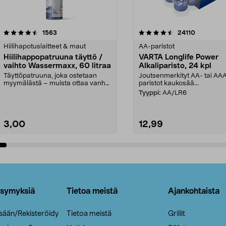
4.5viidestä
arvostelut
4.5viidestä
arvostelut
1563
24110
tähdestä
Hiilihapotuslaitteet & maut
AA-paristot
Hiilihappopatruuna täyttö /
VARTA Longlife Power
vaihto Wassermaxx, 60 litraa
Alkaliparisto, 24 kpl
Täyttöpatruuna, joka ostetaan
Joutsenmerkityt AA- tai AA
myymälästä – muista ottaa vanha
paristot kaukosää...
patruuna mukaasi m...
Tyyppi:
AA/LR6
3,00
12,99
Lisää ostoskoriin
Lisää ostoskoriin
ysymyksiä
Tietoa meistä
Ajankohtaista
isään/Rekisteröidy
Tietoa meistä
Grillit