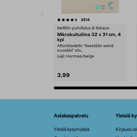
5viidestä
4.5viidestä
arvostelut
3814
tähdestä
tähdestä
Keittiön puhdistus & tiskaus
Mikrokuituliina 32 x 31 cm, 4
kpl
Aftonbladetin "itsestään selvä
suosikki" siiv...
Laji:
Harmaa/beige
3,99
Lisää ostoskoriin
Alatunniste
Asiakaspalvelu
Yleisiä k
Yleisiä kysymyksiä
Kirjaudu s