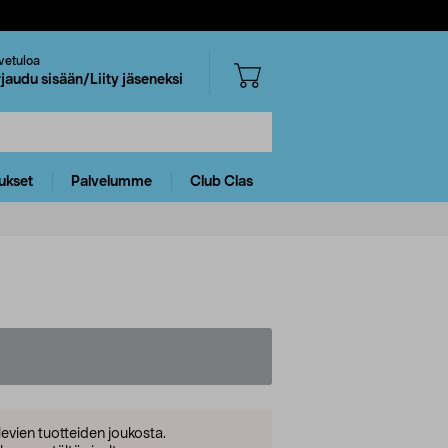
vetuloa
rjaudu sisään/Liity jäseneksi
ukset
Palvelumme
Club Clas
levien tuotteiden joukosta.