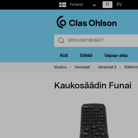
Select
FI
SV
Finland
market
Koti
Sähkö
Vapaa-aika
Etusivu
Varaosat
Varaosat 2
Elektron
Kaukosäädin Funai