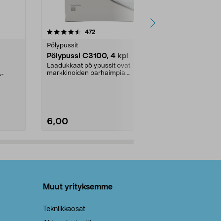
4.5viidestä
arvostelut
4.5
472
6
tähdestä
tähdestä
Pölypussit
Kierrätys & ro
Pölypussi C3100, 4 kpl
Roskapussi,
kahvat, 30 l
Laadukkaat pölypussit ovat
markkinoiden parhaimpia.
A-
Testivoittaja 
Kestävä, jopa 50 % suurempi ...
roskapussi u
Roskapussi, jo
6,00
2,00
Lisää ostoskoriin
Lisää
Muut yrityksemme
Tekniikkaosat