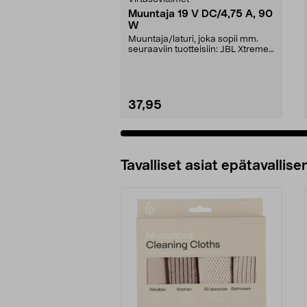
Muuntaja 19 V DC/4,75 A, 90
W
Muuntaja/laturi, joka sopii mm.
seuraaviin tuotteisiin: JBL Xtreme
JBL Xtreme 2J...
37,95
Tavalliset asiat epätavallisen