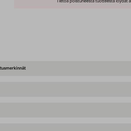
Tietoa poistuneesta tuotteesta löydät al
oitusmerkinnät