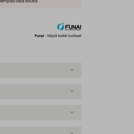
empaa tältä sivulta.
Funai
-
Näytä kaikki tuotteet