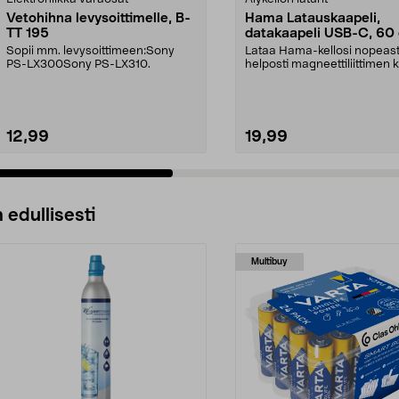
Vetohihna levysoittimelle, B-
Hama Latauskaapeli,
TT 195
datakaapeli USB-C, 60
Sopii mm. levysoittimeen:Sony
Lataa Hama-kellosi nopeasti
PS-LX300Sony PS-LX310.
helposti magneettiliittimen k
Kestävä Hama-...
12,99
19,99
 edullisesti
Multibuy