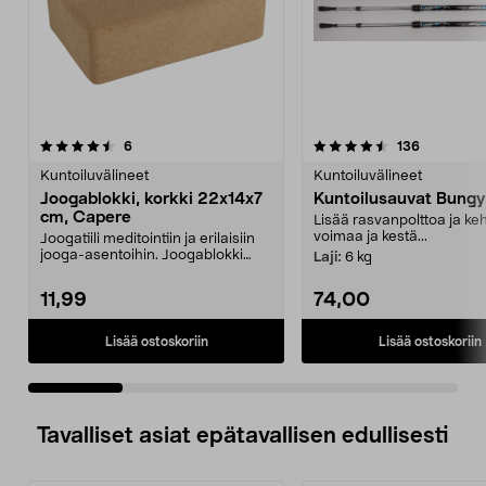
4.5 viidestä
arvostelut
4.5 viidestä
arvostelut
6
136
tähdestä
t
Kuntoiluvälineet
Kuntoiluvälineet
Joogablokki, korkki 22x14x7
Kuntoilusauvat Bung
cm, Capere
Lisää rasvanpolttoa ja keh
voimaa ja kestä...
Joogatiili meditointiin ja erilaisiin
jooga-asentoihin. Joogablokki
Laji:
6 kg
kiinteää kor...
11,99
74,00
Lisää ostoskoriin
Lisää ostoskoriin
Tavalliset asiat epätavallisen edullisesti