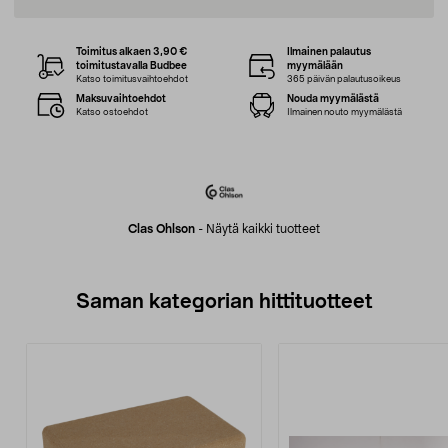
Toimitus alkaen 3,90 €
Ilmainen palautus
toimitustavalla Budbee
myymälään
Katso toimitusvaihtoehdot
365 päivän palautusoikeus
Maksuvaihtoehdot
Nouda myymälästä
Katso ostoehdot
Ilmainen nouto myymälästä
Clas Ohlson
-
Näytä kaikki tuotteet
Saman kategorian hittituotteet