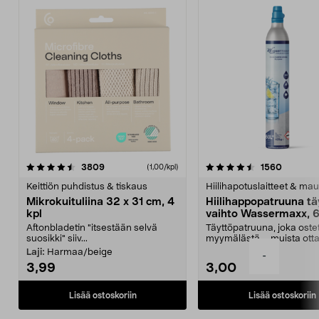
4.5viidestä
arvostelut
4.5viidestä
arvostel
3809
1560
(1,00/kpl)
tähdestä
t
Keittiön puhdistus & tiskaus
Hiilihapotuslaitteet & mau
Mikrokuituliina 32 x 31 cm, 4
Hiilihappopatruuna tä
kpl
vaihto Wassermaxx, 6
Aftonbladetin "itsestään selvä
Täyttöpatruuna, joka ost
suosikki" siiv...
myymälästä – muista ott
patruuna mukaasi m...
Laji:
Harmaa/beige
-
3,99
3,00
Lisää ostoskoriin
Lisää ostoskoriin