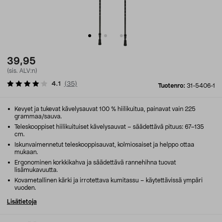
39,95
(sis. ALV:n)
4.1
(
35
)
Tuotenro:
31-5406-1
Kevyet ja tukevat kävelysauvat 100 % hiilikuitua, painavat vain 225
grammaa/sauva.
Teleskooppiset hiilikuituiset kävelysauvat – säädettävä pituus: 67–135
cm.
Iskunvaimennetut teleskooppisauvat, kolmiosaiset ja helppo ottaa
mukaan.
Ergonominen korkkikahva ja säädettävä rannehihna tuovat
lisämukavuutta.
Kovametallinen kärki ja irrotettava kumitassu – käytettävissä ympäri
vuoden.
Lisätietoja