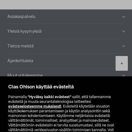
Alatunniste
Asiakaspalvelu
Yleisiä kysymyksiä
Tietoa meistä
Ajankohtaista
Product
+
quantity
Muut yrityksemme
Clas Ohlson käyttää evästeitä
Etsi myymälä
Painamalla
”Hyväksy kaikki evästeet”
sallit, että tallennamme
evästeitä ja muuta seurantateknologiaa laitteellesi
SE
NO
FI
evästeselosteemme mukaisesti
. Evästeitä käytetään sivuston
käyttökokemuksen parantamiseen ja käytön analysointiin sekä
FI
SV
mainonnan kohdentamiseen. Käytämme neljänlaisia evästeitä:
välttämättömät, toiminnalliset, analyyttiset ja mainosevästeet.
Välttämättömiin evästeisiin ei tarvita suostumustasi, sillä ne ovat
välttämättömiä verkkosivuston sisällön toimimisen kannalta. Voit