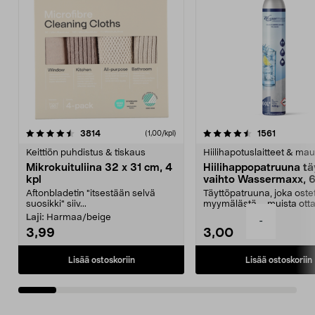
4.5viidestä
arvostelut
4.5viidestä
arvostelu
3814
1561
(1,00/kpl)
tähdestä
t
Keittiön puhdistus & tiskaus
Hiilihapotuslaitteet & mau
Mikrokuituliina 32 x 31 cm, 4
Hiilihappopatruuna tä
kpl
vaihto Wassermaxx, 6
Aftonbladetin "itsestään selvä
Täyttöpatruuna, joka ost
suosikki" siiv...
myymälästä – muista ott
patruuna mukaasi m...
Laji:
Harmaa/beige
-
3,99
3,00
Lisää ostoskoriin
Lisää ostoskoriin