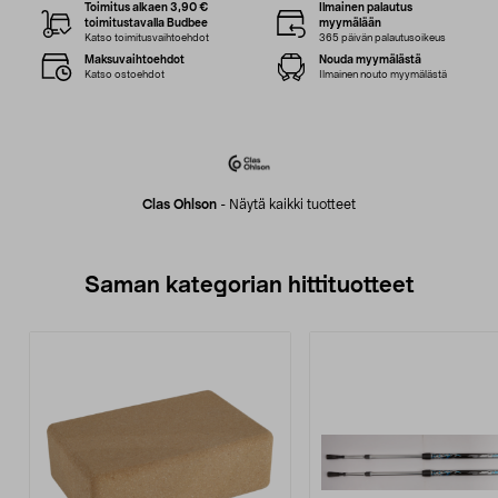
Toimitus alkaen 3,90 €
Ilmainen palautus
toimitustavalla Budbee
myymälään
Katso toimitusvaihtoehdot
365 päivän palautusoikeus
Maksuvaihtoehdot
Nouda myymälästä
Katso ostoehdot
Ilmainen nouto myymälästä
Clas Ohlson
-
Näytä kaikki tuotteet
Saman kategorian hittituotteet