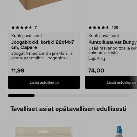
4.5 viidestä
arvostelut
4.5 viidestä
arvostelut
7
136
tähdestä
t
Kuntoiluvälineet
Kuntoiluvälineet
Joogablokki, korkki 22x14x7
Kuntoilusauvat Bung
cm, Capere
Lisää rasvanpolttoa ja keh
voimaa ja kestä...
Joogatiili meditointiin ja erilaisiin
jooga-asentoihin. Joogablokki
Laji:
6 kg
kiinteää kor...
11,99
74,00
Lisää ostoskoriin
Lisää ostoskoriin
Tavalliset asiat epätavallisen edullisesti