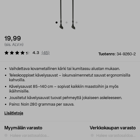
19,99
(sis. ALV:n)
4.3
(
45
)
Tuotenro:
34-9260-2
Vaihdettava kovametallinen kärki tai kumitassu alustan mukaan.
Teleskooppiset kävelysauvat – iskunvaimennetut sauvat ergonomisilla
kahvoilla.
Kävelysauvat 85–140 cm – sopivat kaikkiin maastoihin ja myös
ikäihmisille.
Jousitetut kävelysauvat tuovat pehmeyttä jokaiseen askeleeseen.
Paino: Noin 280 grammaa per sauva.
Lisätietoja
Myymälän varasto
Verkkokaupan varasto
Hakee varastosaldoa...
Hakee varastosaldoa...