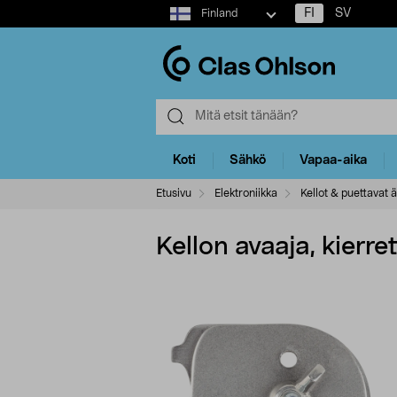
Select
FI
SV
Finland
market
Koti
Sähkö
Vapaa-aika
Etusivu
Elektroniikka
Kellot & puettavat ä
Kellon avaaja, kierre