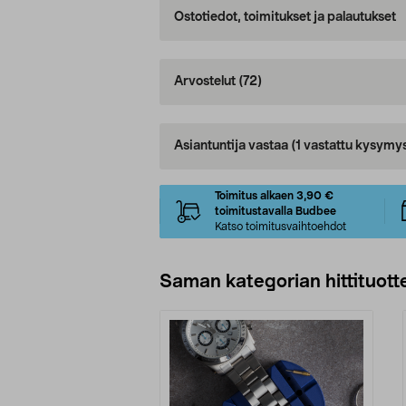
Ostotiedot, toimitukset ja palautukset
Arvostelut
(72)
Asiantuntija vastaa
(1 vastattu kysymy
Toimitus alkaen 3,90 €
toimitustavalla Budbee
Katso toimitusvaihtoehdot
Saman kategorian hittituott