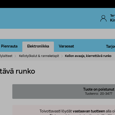
Ter
Ki
Pienrauta
Elektroniikka
Varaosat
Tarjo
lylaitteet
Kellotyökalut & ranneketapit
Kellon avaaja, kierrettävä runko
ttävä runko
Tuote on poistunut
Tuotenro:
20-3477
Toivottavasti löydät
vastaavan tuotteen
alla o