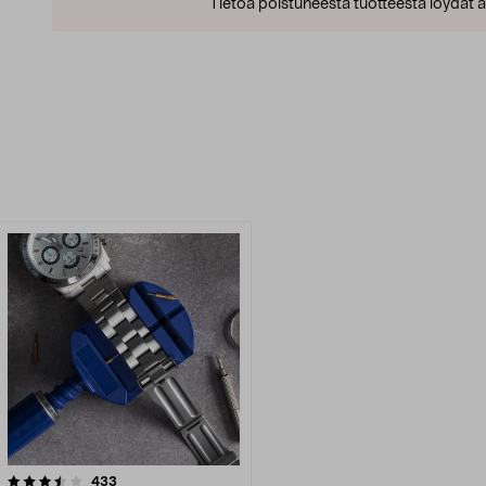
Tietoa poistuneesta tuotteesta löydät al
arvostelut
433