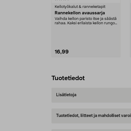
tähdestä
tähdestä
Kellotyökalut & ranneketapit
Rannekellon avaussarja
Vaihda kellon paristo itse ja säästä
rahaa. Kaksi erilaista kellon rungon
avaaja...
16,99
Lisää ostoskoriin
Tuotetiedot
Lisätietoja
Tuotetiedot, liitteet ja mahdolliset var