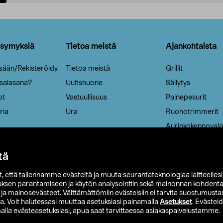
Lisää ostoskoriin
Lisää ostoskoriin
ysymyksiä
Tietoa meistä
Ajankohtaista
isään/Rekisteröidy
Tietoa meistä
Grillit
 salasana?
Uutishuone
Säilytys
ot
Vastuullisuus
Painepesurit
ria
Ura
Ruohotrimmerit
Aurinkokennovala
tä
it, että tallennamme evästeitä ja muuta seurantateknologiaa laitteelles
uksen parantamiseen ja käytön analysointiin sekä mainonnan kohdenta
t ja mainosevästeet. Välttämättömiin evästeisiin ei tarvita suostumustas
a. Voit halutessasi muuttaa asetuksiasi painamalla
Asetukset
. Evästei
lla evästeasetuksiasi, apua saat tarvittaessa asiakaspalvelustamme.