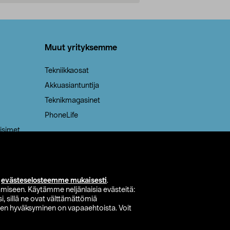
Lisää ostoskoriin
Lisää
Muut yrityksemme
Tekniikkaosat
Akkuasiantuntija
Teknikmagasinet
PhoneLife
isimet
i
evästeselosteemme mukaisesti
.
miseen. Käytämme neljänlaisia evästeitä:
i, sillä ne ovat välttämättömiä
den hyväksyminen on vapaaehtoista. Voit