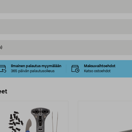
s)
Ilmainen palautus myymälään
Maksuvaihtoehdot
365 päivän palautusoikeus
Katso ostoehdot
eet