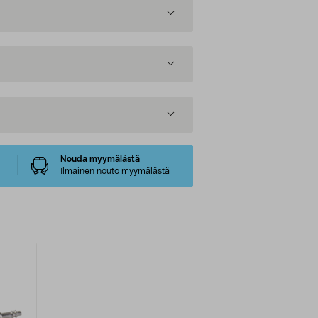
Nouda myymälästä
Ilmainen nouto myymälästä