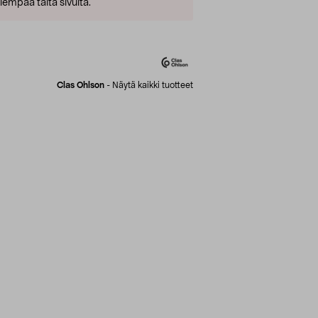
empaa tältä sivulta.
Clas Ohlson
-
Näytä kaikki tuotteet