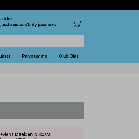
vetuloa
rjaudu sisään/Liity jäseneksi
ukset
Palvelumme
Club Clas
levien tuotteiden joukosta.