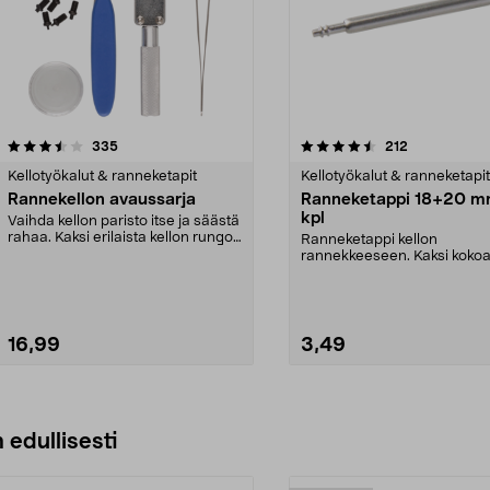
4.5 viidestä
arvostelut
arvostelut
335
212
tähdestä
Kellotyökalut & ranneketapit
Kellotyökalut & ranneketapit
Rannekellon avaussarja
Ranneketappi 18+20 m
kpl
Vaihda kellon paristo itse ja säästä
rahaa. Kaksi erilaista kellon rungon
Ranneketappi kellon
avaaja...
rannekkeeseen. Kaksi kokoa:
20 mm. Neljä kappaletta mo.
16,99
3,49
 edullisesti