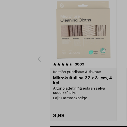
5viidestä
4.5viidestä
arvostelut
3809
tähdestä
tähdestä
Keittiön puhdistus & tiskaus
Mikrokuituliina 32 x 31 cm, 4
kpl
Aftonbladetin "itsestään selvä
suosikki" siiv...
Laji:
Harmaa/beige
3,99