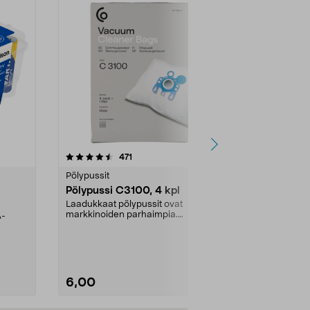
4.5viidestä
arvostelut
4.5
471
6
tähdestä
tähdestä
Pölypussit
Kierrätys & ro
Pölypussi C3100, 4 kpl
Roskapussi,
kahvat, 30 l
Laadukkaat pölypussit ovat
markkinoiden parhaimpia.
A-
Testivoittaja 
Kestävä, jopa 50 % suurempi ...
roskapussi u
Roskapussi, jo
6,00
2,00