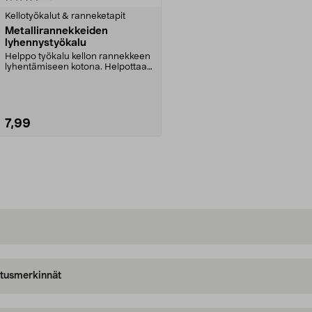
Kellotyökalut & ranneketapit
Metallirannekkeiden
lyhennystyökalu
Helppo työkalu kellon rannekkeen
lyhentämiseen kotona. Helpottaa
lenkkien irrott...
7,99
Lisää ostoskoriin
oitusmerkinnät