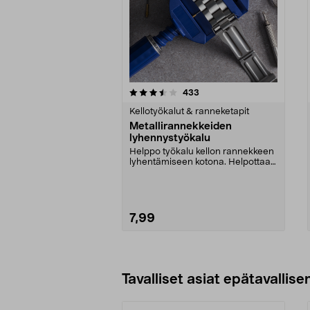
5 viidestä
3.5 viidestä
arvostelut
433
tähdestä
tähdestä
Kellotyökalut & ranneketapit
Metallirannekkeiden
lyhennystyökalu
Helppo työkalu kellon rannekkeen
lyhentämiseen kotona. Helpottaa
lenkkien irrott...
7,99
Tavalliset asiat epätavallisen