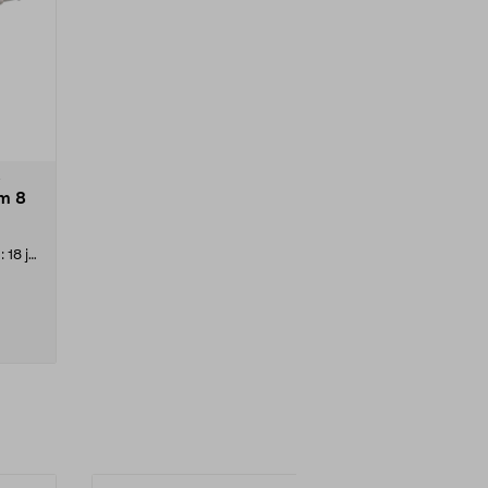
m 8
 18 ja
..