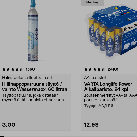
Multibuy
4.5viidestä
arvostelut
4.5viidestä
arvostelut
1560
24101
tähdestä
Hiilihapotuslaitteet & maut
AA-paristot
Hiilihappopatruuna täyttö /
VARTA Longlife Power
vaihto Wassermaxx, 60 litraa
Alkaliparisto, 24 kpl
Täyttöpatruuna, joka ostetaan
Joutsenmerkityt AA- tai AA
myymälästä – muista ottaa vanha
paristot kaukosää...
patruuna mukaasi m...
Tyyppi:
AA/LR6
3,00
12,99