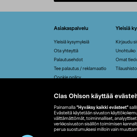
Lisää ostoskoriin
Alatunniste
Asiakaspalvelu
Yleisiä k
Yleisiä kysymyksiä
Kirjaudu s
Ota yhteyttä
Unohtuiko
Palautusehdot
Omat tied
Tee palautus / reklamaatio
Tilaushisto
Cookie policy
Toimitustavat
Saavutettavuus
Clas Ohlson käyttää evästei
Painamalla
”Hyväksy kaikki evästeet”
sall
Evästeitä käytetään sivuston käyttökokem
välttämättömät, toiminnalliset, analyyttise
verkkosivuston sisällön toimimisen kannalt
perua suostumuksesi milloin vain muuttama