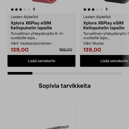
3.5 viidestä
arvostelut
5.0 viidestä
arvostelut
3
3
tähdestä
t
Lasten älykellot
Lasten älykellot
Xplora X6Play eSIM
Xplora X6Play eSIM
Kellopuhelin lapsille
Kellopuhelin lapsille
Turvallinen yhteydenpito 6–11-
Turvallinen yhteydenpito 
vuotiaille laps...
vuotiaille laps...
Väri:
Vaaleanpunainen
Väri:
Musta
139,00
139,00
199,00
Lisää ostoskoriin
Lisää ostoskoriin
Sopivia tarvikkeita