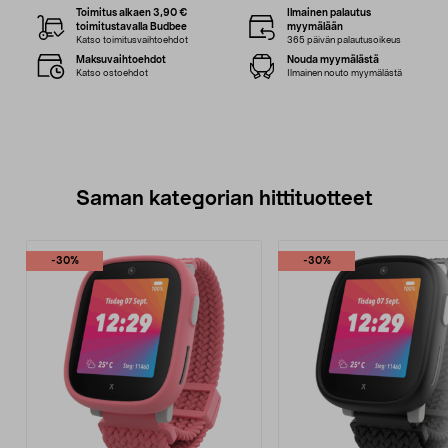
Toimitus alkaen 3,90 €
Ilmainen palautus
toimitustavalla Budbee
myymälään
Katso toimitusvaihtoehdot
365 päivän palautusoikeus
Maksuvaihtoehdot
Nouda myymälästä
Katso ostoehdot
Ilmainen nouto myymälästä
Saman kategorian hittituotteet
-30%
-30%