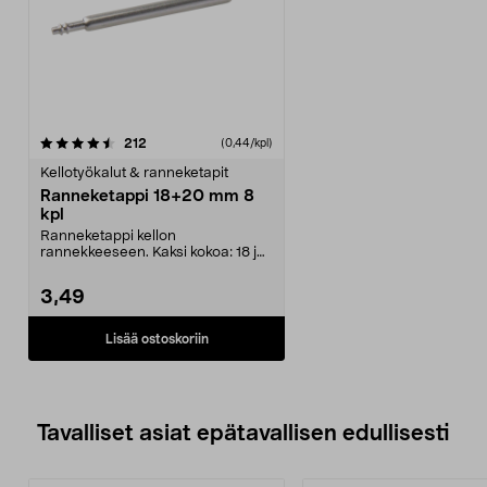
arvostelut
212
(0,44/kpl)
Kellotyökalut & ranneketapit
Ranneketappi 18+20 mm 8
kpl
Ranneketappi kellon
rannekkeeseen. Kaksi kokoa: 18 ja
20 mm. Neljä kappaletta mo...
3,49
Lisää ostoskoriin
Tavalliset asiat epätavallisen edullisesti