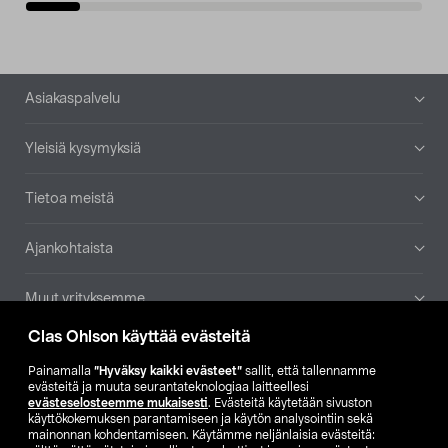
Alatunniste
Asiakaspalvelu
Yleisiä kysymyksiä
Tietoa meistä
Ajankohtaista
Muut yrityksemme
Clas Ohlson käyttää evästeitä
Etsi myymälä
Painamalla
”Hyväksy kaikki evästeet”
sallit, että tallennamme
evästeitä ja muuta seurantateknologiaa laitteellesi
SE
NO
FI
evästeselosteemme mukaisesti
. Evästeitä käytetään sivuston
käyttökokemuksen parantamiseen ja käytön analysointiin sekä
FI
SV
mainonnan kohdentamiseen. Käytämme neljänlaisia evästeitä: