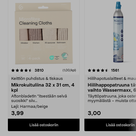
4.5viidestä
arvostelut
4.5viidestä
arvostelu
3810
1561
(1,00/kpl)
tähdestä
t
Keittiön puhdistus & tiskaus
Hiilihapotuslaitteet & mau
Mikrokuituliina 32 x 31 cm, 4
Hiilihappopatruuna tä
kpl
vaihto Wassermaxx, 6
Aftonbladetin "itsestään selvä
Täyttöpatruuna, joka ost
suosikki" siiv...
myymälästä – muista ott
patruuna mukaasi m...
Laji:
Harmaa/beige
3,99
3,00
Lisää ostoskoriin
Lisää ostoskoriin