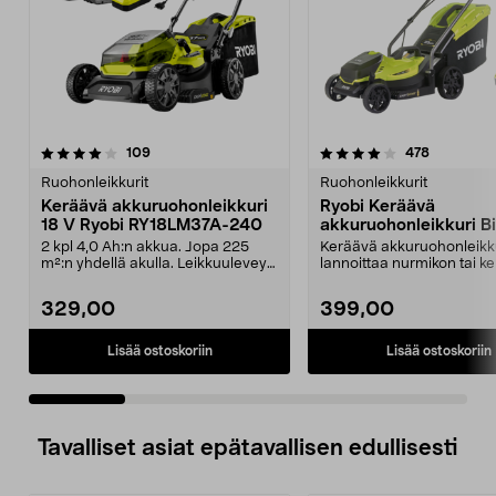
4.0 viidestä
arvostelut
4.5 viidestä
arvostelut
109
478
tähdestä
t
Ruohonleikkurit
Ruohonleikkurit
Keräävä akkuruohonleikkuri
Ryobi Keräävä
18 V Ryobi RY18LM37A-240
akkuruohonleikkuri Bi
18 V, RLM18X33B50
2 kpl 4,0 Ah:n akkua. Jopa 225
Keräävä akkuruohonleikk
m²:n yhdellä akulla. Leikkuuleveys
lannoittaa nurmikon tai k
37 cm. Ryobi R...
ruohosilpun. Ryobin ker...
329,00
399,00
Lisää ostoskoriin
Lisää ostoskoriin
Tavalliset asiat epätavallisen edullisesti