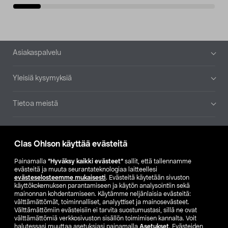
Alatunniste
Asiakaspalvelu
Yleisiä kysymyksiä
Tietoa meistä
Ajankohtaista
Clas Ohlson käyttää evästeitä
Muut yrityksemme
Painamalla
”Hyväksy kaikki evästeet”
sallit, että tallennamme
evästeitä ja muuta seurantateknologiaa laitteellesi
evästeselosteemme mukaisesti
. Evästeitä käytetään sivuston
Etsi myymälä
käyttökokemuksen parantamiseen ja käytön analysointiin sekä
mainonnan kohdentamiseen. Käytämme neljänlaisia evästeitä:
välttämättömät, toiminnalliset, analyyttiset ja mainosevästeet.
SE
NO
FI
Välttämättömiin evästeisiin ei tarvita suostumustasi, sillä ne ovat
välttämättömiä verkkosivuston sisällön toimimisen kannalta. Voit
FI
SV
halutessasi muuttaa asetuksiasi painamalla
Asetukset
. Evästeiden