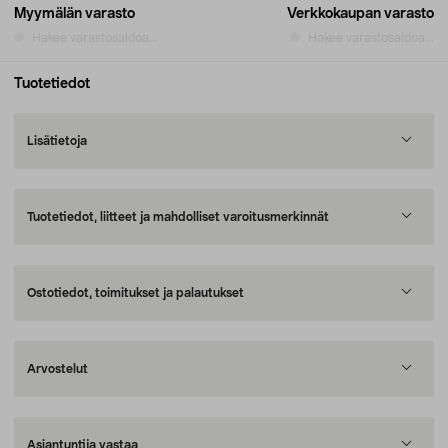
Myymälän varasto
Verkkokaupan varasto
Hakee varastosaldoa...
Hakee varastosaldoa...
Tuotetiedot
Lisätietoja
Tuotetiedot, liitteet ja mahdolliset varoitusmerkinnät
Ostotiedot, toimitukset ja palautukset
Arvostelut
Asiantuntija vastaa