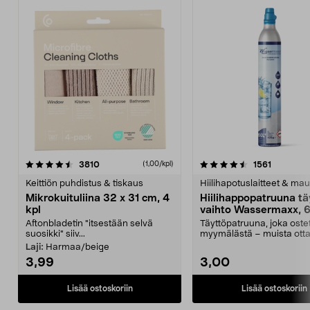
4.5viidestä
arvostelut
4.5viidestä
arvostelu
3810
1561
(1,00/kpl)
tähdestä
t
Keittiön puhdistus & tiskaus
Hiilihapotuslaitteet & mau
Mikrokuituliina 32 x 31 cm, 4
Hiilihappopatruuna tä
kpl
vaihto Wassermaxx, 6
Aftonbladetin "itsestään selvä
Täyttöpatruuna, joka ost
suosikki" siiv...
myymälästä – muista ott
patruuna mukaasi m...
Laji:
Harmaa/beige
3,99
3,00
Lisää ostoskoriin
Lisää ostoskoriin