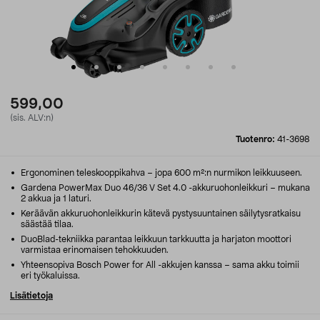
599,00
(sis. ALV:n)
Tuotenro:
41-3698
Ergonominen teleskooppikahva – jopa 600 m²:n nurmikon leikkuuseen.
Gardena PowerMax Duo 46/36 V Set 4.0 -akkuruohonleikkuri – mukana
2 akkua ja 1 laturi.
Keräävän akkuruohonleikkurin kätevä pystysuuntainen säilytysratkaisu
säästää tilaa.
DuoBlad-tekniikka parantaa leikkuun tarkkuutta ja harjaton moottori
varmistaa erinomaisen tehokkuuden.
Yhteensopiva Bosch Power for All -akkujen kanssa – sama akku toimii
eri työkaluissa.
Lisätietoja