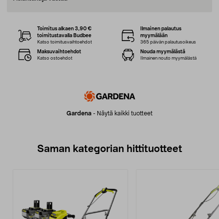
Toimitus alkaen 3,90 €
Ilmainen palautus
toimitustavalla Budbee
myymälään
Katso toimitusvaihtoehdot
365 päivän palautusoikeus
Maksuvaihtoehdot
Nouda myymälästä
Katso ostoehdot
Ilmainen nouto myymälästä
Gardena
-
Näytä kaikki tuotteet
Saman kategorian hittituotteet