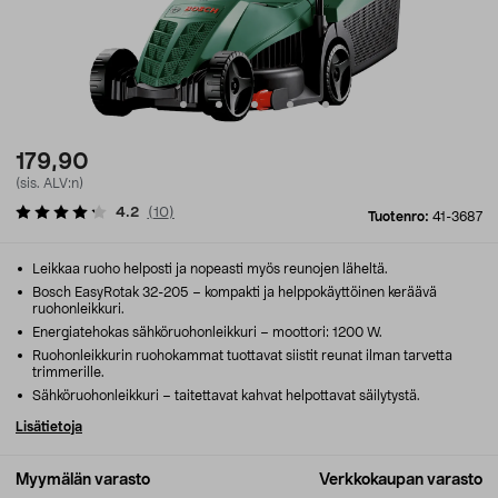
179,90
(sis. ALV:n)
4.2
(
10
)
Tuotenro:
41-3687
Leikkaa ruoho helposti ja nopeasti myös reunojen läheltä.
Bosch EasyRotak 32-205 – kompakti ja helppokäyttöinen keräävä
ruohonleikkuri.
Energiatehokas sähköruohonleikkuri – moottori: 1200 W.
Ruohonleikkurin ruohokammat tuottavat siistit reunat ilman tarvetta
trimmerille.
Sähköruohonleikkuri – taitettavat kahvat helpottavat säilytystä.
Lisätietoja
Myymälän varasto
Verkkokaupan varasto