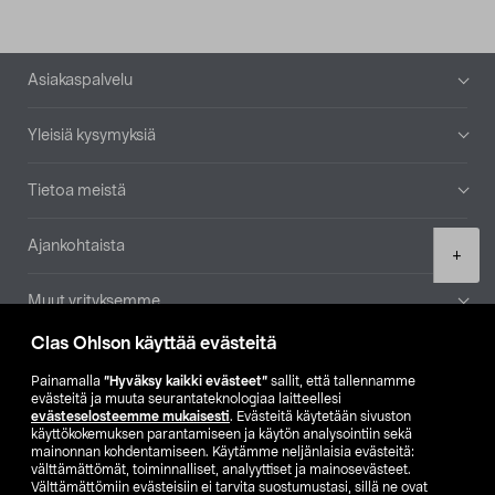
Alatunniste
Asiakaspalvelu
Yleisiä kysymyksiä
Tietoa meistä
Ajankohtaista
Product
+
quantity
Muut yrityksemme
Clas Ohlson käyttää evästeitä
Etsi myymälä
Painamalla
”Hyväksy kaikki evästeet”
sallit, että tallennamme
evästeitä ja muuta seurantateknologiaa laitteellesi
SE
NO
FI
evästeselosteemme mukaisesti
. Evästeitä käytetään sivuston
käyttökokemuksen parantamiseen ja käytön analysointiin sekä
FI
SV
mainonnan kohdentamiseen. Käytämme neljänlaisia evästeitä:
välttämättömät, toiminnalliset, analyyttiset ja mainosevästeet.
Välttämättömiin evästeisiin ei tarvita suostumustasi, sillä ne ovat