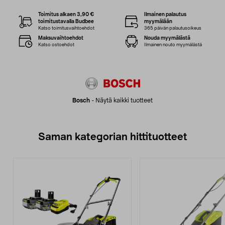
Toimitus alkaen 3,90 €
Ilmainen palautus
toimitustavalla Budbee
myymälään
Katso toimitusvaihtoehdot
365 päivän palautusoikeus
Maksuvaihtoehdot
Nouda myymälästä
Katso ostoehdot
Ilmainen nouto myymälästä
Bosch
-
Näytä kaikki tuotteet
Saman kategorian hittituotteet