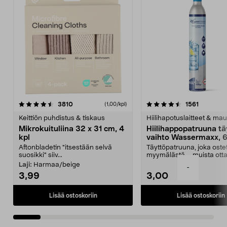
4.5viidestä
arvostelut
4.5viidestä
arvostelu
3810
1561
(1,00/kpl)
tähdestä
t
Keittiön puhdistus & tiskaus
Hiilihapotuslaitteet & mau
Mikrokuituliina 32 x 31 cm, 4
Hiilihappopatruuna tä
kpl
vaihto Wassermaxx, 6
Aftonbladetin "itsestään selvä
Täyttöpatruuna, joka ost
suosikki" siiv...
myymälästä – muista ott
patruuna mukaasi m...
Laji:
Harmaa/beige
-
3,99
3,00
Lisää ostoskoriin
Lisää ostoskoriin