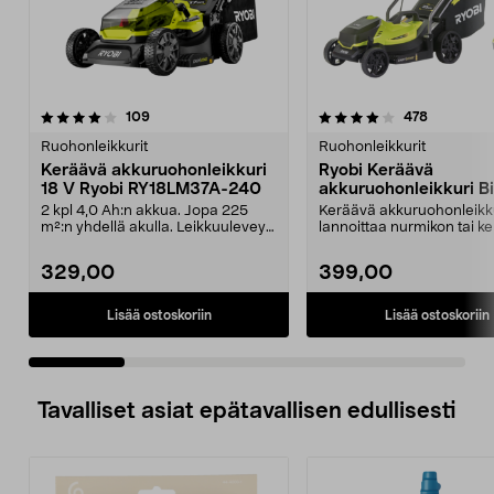
4.0 viidestä
arvostelut
4.5 viidestä
arvostelut
109
478
tähdestä
t
Ruohonleikkurit
Ruohonleikkurit
Keräävä akkuruohonleikkuri
Ryobi Keräävä
18 V Ryobi RY18LM37A-240
akkuruohonleikkuri Bi
18 V, RLM18X33B50
2 kpl 4,0 Ah:n akkua. Jopa 225
Keräävä akkuruohonleikk
m²:n yhdellä akulla. Leikkuuleveys
lannoittaa nurmikon tai k
37 cm. Ryobi R...
ruohosilpun. Ryobin ker...
329,00
399,00
Lisää ostoskoriin
Lisää ostoskoriin
Tavalliset asiat epätavallisen edullisesti