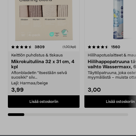
4.5viidestä
arvostelut
4.5viidestä
arvostel
3809
1560
(1,00/kpl)
tähdestä
t
Keittiön puhdistus & tiskaus
Hiilihapotuslaitteet & mau
Mikrokuituliina 32 x 31 cm, 4
Hiilihappopatruuna tä
kpl
vaihto Wassermaxx, 6
Aftonbladetin "itsestään selvä
Täyttöpatruuna, joka ost
suosikki" siiv...
myymälästä – muista ott
patruuna mukaasi m...
Laji:
Harmaa/beige
3,99
3,00
Lisää ostoskoriin
Lisää ostoskoriin