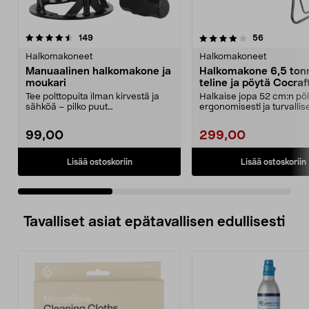
4.0 viidestä
arvostelut
4.5 viidestä
arvostelut
149
56
tähdestä
t
Halkomakoneet
Halkomakoneet
Manuaalinen halkomakone ja
Halkomakone 6,5 tonn
moukari
teline ja pöytä Cocraf
Tee polttopuita ilman kirvestä ja
Halkaise jopa 52 cm:n pöll
sähköä – pilko puut
ergonomisesti ja turvallise
puukiukaaseen, pizzauuniin...
Cocraft-halkomakone...
99,00
299,00
Lisää ostoskoriin
Lisää ostoskoriin
Tavalliset asiat epätavallisen edullisesti