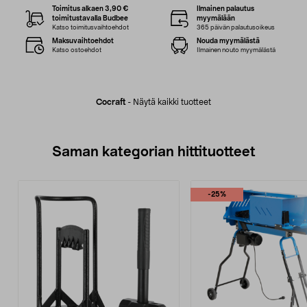
Toimitus alkaen 3,90 €
Ilmainen palautus
toimitustavalla Budbee
myymälään
Katso toimitusvaihtoehdot
365 päivän palautusoikeus
Maksuvaihtoehdot
Nouda myymälästä
Katso ostoehdot
Ilmainen nouto myymälästä
Cocraft
-
Näytä kaikki tuotteet
Saman kategorian hittituotteet
-25%