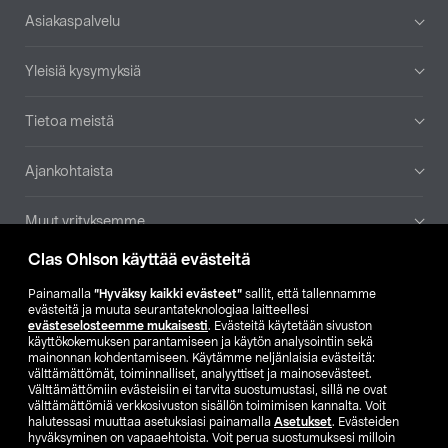
Alatunniste
Asiakaspalvelu
Yleisiä kysymyksiä
Tietoa meistä
Ajankohtaista
Muut yrityksemme
Clas Ohlson käyttää evästeitä
Etsi myymälä
Painamalla
”Hyväksy kaikki evästeet”
sallit, että tallennamme
evästeitä ja muuta seurantateknologiaa laitteellesi
SE
NO
FI
evästeselosteemme mukaisesti
. Evästeitä käytetään sivuston
käyttökokemuksen parantamiseen ja käytön analysointiin sekä
FI
SV
mainonnan kohdentamiseen. Käytämme neljänlaisia evästeitä:
välttämättömät, toiminnalliset, analyyttiset ja mainosevästeet.
Välttämättömiin evästeisiin ei tarvita suostumustasi, sillä ne ovat
välttämättömiä verkkosivuston sisällön toimimisen kannalta. Voit
halutessasi muuttaa asetuksiasi painamalla
Asetukset
. Evästeiden
hyväksyminen on vapaaehtoista. Voit perua suostumuksesi milloin