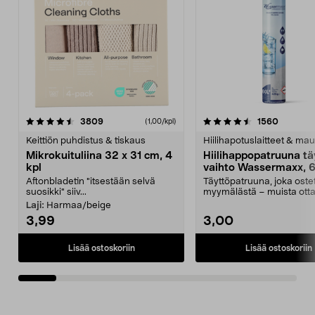
4.5viidestä
arvostelut
4.5viidestä
arvostel
3809
1560
(1,00/kpl)
tähdestä
t
Keittiön puhdistus & tiskaus
Hiilihapotuslaitteet & mau
Mikrokuituliina 32 x 31 cm, 4
Hiilihappopatruuna tä
kpl
vaihto Wassermaxx, 6
Aftonbladetin "itsestään selvä
Täyttöpatruuna, joka ost
suosikki" siiv...
myymälästä – muista ott
patruuna mukaasi m...
Laji:
Harmaa/beige
3,99
3,00
Lisää ostoskoriin
Lisää ostoskoriin