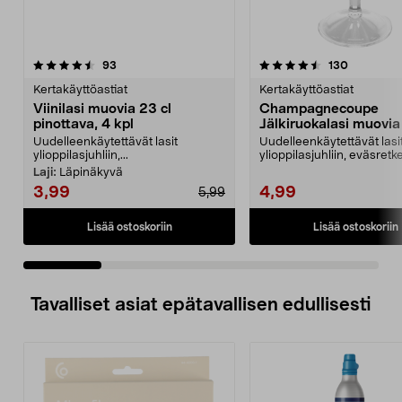
4.5 viidestä
arvostelut
4.5 viidestä
arvostelut
93
130
tähdestä
t
Kertakäyttöastiat
Kertakäyttöastiat
Viinilasi muovia 23 cl
Champagnecoupe
pinottava, 4 kpl
Jälkiruokalasi muovia 
4 kpl
Uudelleenkäytettävät lasit
Uudelleenkäytettävät lasi
ylioppilasjuhliin,...
ylioppilasjuhliin, eväsretke
leirintäalueelle, ve...
Laji:
Läpinäkyvä
3,99
4,99
5,99
Lisää ostoskoriin
Lisää ostoskoriin
Tavalliset asiat epätavallisen edullisesti