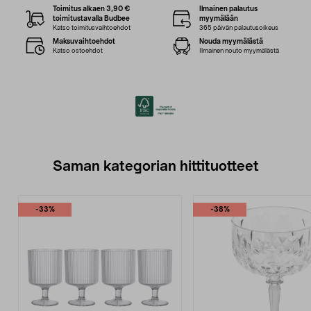
Toimitus alkaen 3,90 €
Ilmainen palautus
toimitustavalla Budbee
myymälään
Katso toimitusvaihtoehdot
365 päivän palautusoikeus
Maksuvaihtoehdot
Nouda myymälästä
Katso ostoehdot
Ilmainen nouto myymälästä
Saman kategorian hittituotteet
-33%
-38%