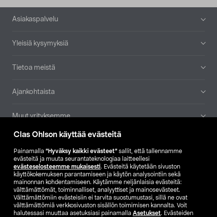
Alatunniste
Asiakaspalvelu
Yleisiä kysymyksiä
Tietoa meistä
Ajankohtaista
Muut yrityksemme
Clas Ohlson käyttää evästeitä
Etsi myymälä
Painamalla
”Hyväksy kaikki evästeet”
sallit, että tallennamme
evästeitä ja muuta seurantateknologiaa laitteellesi
SE
NO
FI
evästeselosteemme mukaisesti
. Evästeitä käytetään sivuston
käyttökokemuksen parantamiseen ja käytön analysointiin sekä
FI
SV
mainonnan kohdentamiseen. Käytämme neljänlaisia evästeitä:
välttämättömät, toiminnalliset, analyyttiset ja mainosevästeet.
Välttämättömiin evästeisiin ei tarvita suostumustasi, sillä ne ovat
välttämättömiä verkkosivuston sisällön toimimisen kannalta. Voit
halutessasi muuttaa asetuksiasi painamalla
Asetukset
. Evästeiden