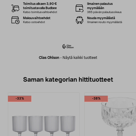
Toimitus alkaen 3,90 €
Ilmainen palautus
toimitustavalla Budbee
myymälään
Katso toimitusvaihtoehdot
365 päivän palautusoikeus
Maksuvaihtoehdot
Nouda myymälästä
Katso ostoehdot
Ilmainen nouto myymälästä
Clas Ohlson
-
Näytä kaikki tuotteet
Saman kategorian hittituotteet
-33%
-38%