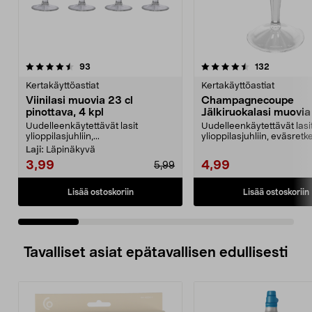
4.5 viidestä
arvostelut
4.5 viidestä
arvostelut
93
132
tähdestä
t
Kertakäyttöastiat
Kertakäyttöastiat
Viinilasi muovia 23 cl
Champagnecoupe
pinottava, 4 kpl
Jälkiruokalasi muovia 
4 kpl
Uudelleenkäytettävät lasit
Uudelleenkäytettävät lasi
ylioppilasjuhliin,...
ylioppilasjuhliin, eväsretke
leirintäalueelle, ve...
Laji:
Läpinäkyvä
3,99
4,99
5,99
Lisää ostoskoriin
Lisää ostoskoriin
Tavalliset asiat epätavallisen edullisesti