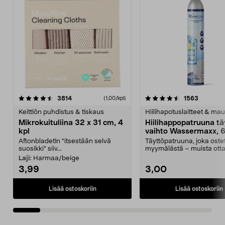
4.5viidestä
arvostelut
4.5viidestä
arvostelu
3814
1563
(1,00/kpl)
tähdestä
t
Keittiön puhdistus & tiskaus
Hiilihapotuslaitteet & mau
Mikrokuituliina 32 x 31 cm, 4
Hiilihappopatruuna tä
kpl
vaihto Wassermaxx, 6
Aftonbladetin "itsestään selvä
Täyttöpatruuna, joka ost
suosikki" siiv...
myymälästä – muista ott
patruuna mukaasi m...
Laji:
Harmaa/beige
3,99
3,00
Lisää ostoskoriin
Lisää ostoskoriin