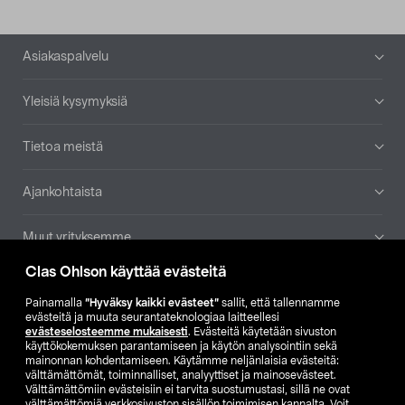
Alatunniste
Asiakaspalvelu
Yleisiä kysymyksiä
Tietoa meistä
Ajankohtaista
Muut yrityksemme
Clas Ohlson käyttää evästeitä
Etsi myymälä
Painamalla
”Hyväksy kaikki evästeet”
sallit, että tallennamme
evästeitä ja muuta seurantateknologiaa laitteellesi
SE
NO
FI
evästeselosteemme mukaisesti
. Evästeitä käytetään sivuston
käyttökokemuksen parantamiseen ja käytön analysointiin sekä
FI
SV
mainonnan kohdentamiseen. Käytämme neljänlaisia evästeitä:
välttämättömät, toiminnalliset, analyyttiset ja mainosevästeet.
Välttämättömiin evästeisiin ei tarvita suostumustasi, sillä ne ovat
välttämättömiä verkkosivuston sisällön toimimisen kannalta. Voit