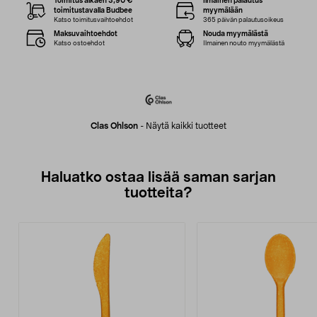
Toimitus alkaen 3,90 €
Ilmainen palautus
toimitustavalla Budbee
myymälään
Katso toimitusvaihtoehdot
365 päivän palautusoikeus
Maksuvaihtoehdot
Nouda myymälästä
Katso ostoehdot
Ilmainen nouto myymälästä
Clas Ohlson
-
Näytä kaikki tuotteet
Haluatko ostaa lisää saman sarjan
tuotteita?