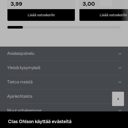
3,99
3,00
Lisää ostoskoriin
Lisää ostoskoriin
Alatunniste
Asiakaspalvelu
Yleisiä kysymyksiä
Tietoa meistä
Ajankohtaista
Product
+
quantity
Muut yrityksemme
Clas Ohlson käyttää evästeitä
Etsi myymälä