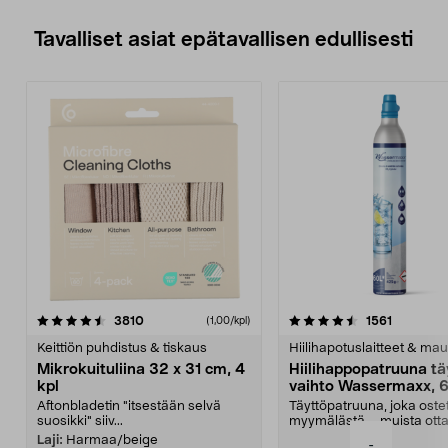
Tavalliset asiat epätavallisen edullisesti
4.5viidestä
arvostelut
4.5viidestä
arvostelu
3810
1561
(1,00/kpl)
tähdestä
t
Keittiön puhdistus & tiskaus
Hiilihapotuslaitteet & mau
Mikrokuituliina 32 x 31 cm, 4
Hiilihappopatruuna tä
kpl
vaihto Wassermaxx, 6
Aftonbladetin "itsestään selvä
Täyttöpatruuna, joka ost
suosikki" siiv...
myymälästä – muista ott
patruuna mukaasi m...
Laji:
Harmaa/beige
-