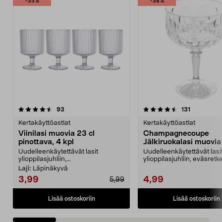
-33%
-38%
4.5 viidestä
arvostelut
4.5 viidestä
arvostelut
93
131
tähdestä
t
Kertakäyttöastiat
Kertakäyttöastiat
Viinilasi muovia 23 cl
Champagnecoupe
pinottava, 4 kpl
Jälkiruokalasi muovia 
4 kpl
Uudelleenkäytettävät lasit
Uudelleenkäytettävät lasi
ylioppilasjuhliin,...
ylioppilasjuhliin, eväsretke
leirintäalueelle, ve...
Laji:
Läpinäkyvä
3,99
4,99
5,99
Lisää ostoskoriin
Lisää ostoskoriin