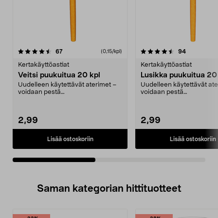
4.5viidestä
arvostelut
4.5viidestä
arvostelut
67
94
(0,15/kpl)
tähdestä
t
Kertakäyttöastiat
Kertakäyttöastiat
Veitsi puukuitua 20 kpl
Lusikka puukuitua 20
Uudelleen käytettävät aterimet –
Uudelleen käytettävät ate
voidaan pestä
voidaan pestä
astianpesukoneessa. Kätevät ja
astianpesukoneessa. Käte
ke...
ke...
2,99
2,99
Lisää ostoskoriin
Lisää ostoskoriin
Saman kategorian hittituotteet