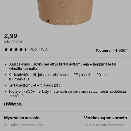
2,99
(sis. ALV:n)
4.5
(
130
)
Tuotenro:
44-5367
Suurpakkaus FSC®-merkittyä kertakäyttömukeja – lämpimälle tai
kylmälle juomalle.
Kertakäyttömukit, joissa on sisäpuolella PE-pinnoite – 20 kpl:n
suurpakkaus.
Kertakäyttömukit – tilavuus 23 cl.
Tuote on FSC®-merkitty, materiaali on peräisin vastuullisesti hoidetusta
metsästä.
Lisätietoja
Myymälän varasto
Verkkokaupan varasto
Hakee varastosaldoa...
Hakee varastosaldoa...