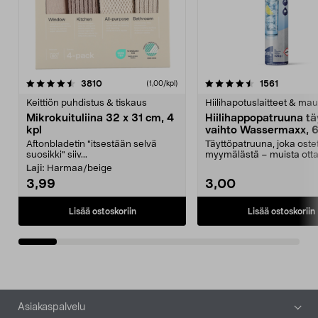
4.5viidestä
arvostelut
4.5viidestä
arvostelu
3810
1561
(1,00/kpl)
tähdestä
t
Keittiön puhdistus & tiskaus
Hiilihapotuslaitteet & mau
Mikrokuituliina 32 x 31 cm, 4
Hiilihappopatruuna tä
kpl
vaihto Wassermaxx, 6
Aftonbladetin "itsestään selvä
Täyttöpatruuna, joka ost
suosikki" siiv...
myymälästä – muista ott
patruuna mukaasi m...
Laji:
Harmaa/beige
3,99
3,00
Lisää ostoskoriin
Lisää ostoskoriin
Alatunniste
Asiakaspalvelu