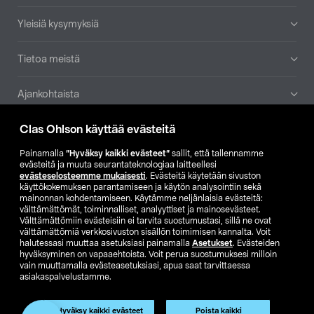
Yleisiä kysymyksiä
Tietoa meistä
Ajankohtaista
Clas Ohlson käyttää evästeitä
Muut yrityksemme
Painamalla
”Hyväksy kaikki evästeet”
sallit, että tallennamme
Etsi myymälä
evästeitä ja muuta seurantateknologiaa laitteellesi
evästeselosteemme mukaisesti
. Evästeitä käytetään sivuston
käyttökokemuksen parantamiseen ja käytön analysointiin sekä
mainonnan kohdentamiseen. Käytämme neljänlaisia evästeitä:
SE
NO
FI
välttämättömät, toiminnalliset, analyyttiset ja mainosevästeet.
Välttämättömiin evästeisiin ei tarvita suostumustasi, sillä ne ovat
FI
SV
välttämättömiä verkkosivuston sisällön toimimisen kannalta. Voit
halutessasi muuttaa asetuksiasi painamalla
Asetukset
. Evästeiden
hyväksyminen on vapaaehtoista. Voit perua suostumuksesi milloin
vain muuttamalla evästeasetuksiasi, apua saat tarvittaessa
asiakaspalvelustamme.
Hyväksy kaikki evästeet
Poista kaikki
Club Clas
Ostoehdot
Tietosuojaseloste