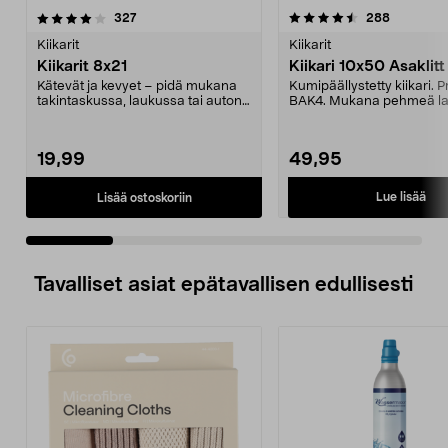
4.5 viidestä
arvostelut
3.5 viidestä
arvostelut
327
288
tähdestä
t
Kiikarit
Kiikarit
Kiikarit 8x21
Kiikari 10x50 Asaklitt
Kätevät ja kevyet – pidä mukana
Kumipäällystetty kiikari. 
takintaskussa, laukussa tai auton
BAK4. Mukana pehmeä la
hansikaslokero...
19,99
49,95
Lue lisää
Lisää ostoskoriin
Tavalliset asiat epätavallisen edullisesti