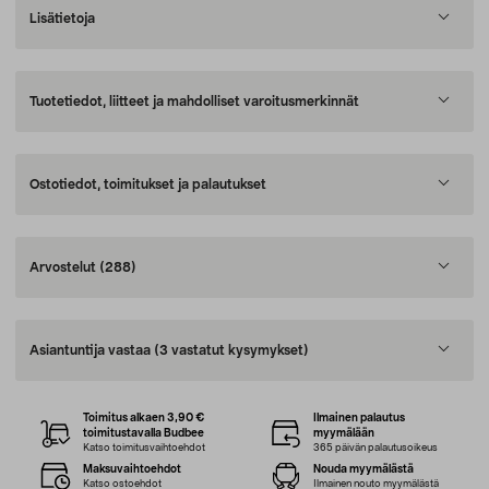
Lisätietoja
Tuotetiedot, liitteet ja mahdolliset varoitusmerkinnät
Ostotiedot, toimitukset ja palautukset
Arvostelut
(288)
Asiantuntija vastaa
(3 vastatut kysymykset)
Toimitus alkaen 3,90 €
Ilmainen palautus
toimitustavalla Budbee
myymälään
Katso toimitusvaihtoehdot
365 päivän palautusoikeus
Maksuvaihtoehdot
Nouda myymälästä
Katso ostoehdot
Ilmainen nouto myymälästä