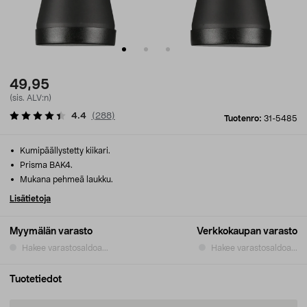
49,95
(sis. ALV:n)
4.4
(
288
)
Tuotenro:
31-5485
Kumipäällystetty kiikari.
Prisma BAK4.
Mukana pehmeä laukku.
Lisätietoja
Myymälän varasto
Verkkokaupan varasto
Hakee varastosaldoa...
Hakee varastosaldoa...
Tuotetiedot