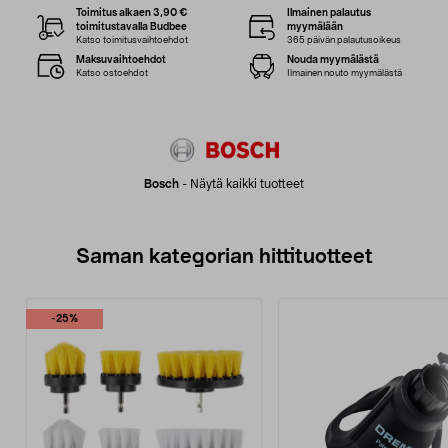
Toimitus alkaen 3,90 €
Ilmainen palautus
toimitustavalla Budbee
myymälään
Katso toimitusvaihtoehdot
365 päivän palautusoikeus
Maksuvaihtoehdot
Nouda myymälästä
Katso ostoehdot
Ilmainen nouto myymälästä
Bosch
-
Näytä kaikki tuotteet
Saman kategorian hittituotteet
-25%