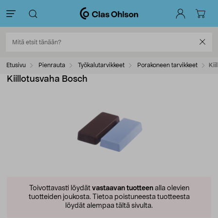
Etusivu
Pienrauta
Työkalutarvikkeet
Porakoneen tarvikkeet
Kii
Kiillotusvaha Bosch
Toivottavasti löydät
vastaavan tuotteen
alla olevien
tuotteiden joukosta.
Tietoa poistuneesta tuotteesta
löydät alempaa tältä sivulta.