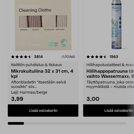
4.5viidestä
arvostelut
4.5viidestä
arvostelu
3814
1563
(1,00/kpl)
tähdestä
t
Keittiön puhdistus & tiskaus
Hiilihapotuslaitteet & mau
Mikrokuituliina 32 x 31 cm, 4
Hiilihappopatruuna tä
kpl
vaihto Wassermaxx, 6
Aftonbladetin "itsestään selvä
Täyttöpatruuna, joka ost
suosikki" siiv...
myymälästä – muista ott
patruuna mukaasi m...
Laji:
Harmaa/beige
3,99
3,00
Lisää ostoskoriin
Lisää ostoskoriin