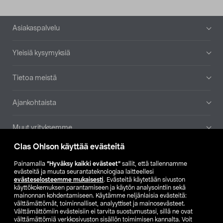
Alatunniste
Asiakaspalvelu
Yleisiä kysymyksiä
Tietoa meistä
Ajankohtaista
Muut yrityksemme
Clas Ohlson käyttää evästeitä
Etsi myymälä
Painamalla
”Hyväksy kaikki evästeet”
sallit, että tallennamme
evästeitä ja muuta seurantateknologiaa laitteellesi
SE
NO
FI
evästeselosteemme mukaisesti
. Evästeitä käytetään sivuston
käyttökokemuksen parantamiseen ja käytön analysointiin sekä
FI
SV
mainonnan kohdentamiseen. Käytämme neljänlaisia evästeitä:
välttämättömät, toiminnalliset, analyyttiset ja mainosevästeet.
Välttämättömiin evästeisiin ei tarvita suostumustasi, sillä ne ovat
välttämättömiä verkkosivuston sisällön toimimisen kannalta. Voit