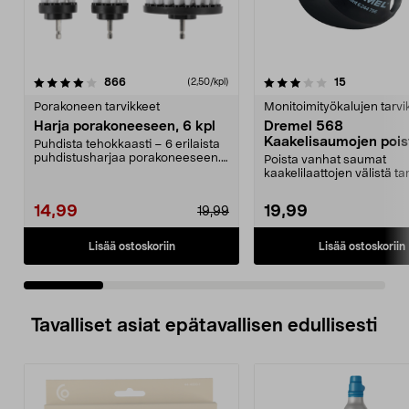
3.5 viidestä
arvostelut
4.0 viidestä
arvostelut
866
15
(2,50/kpl)
tähdestä
t
Porakoneen tarvikkeet
Monitoimityökalujen tarvi
Harja porakoneeseen, 6 kpl
Dremel 568
Kaakelisaumojen pois
Puhdista tehokkaasti – 6 erilaista
2 osaa
puhdistusharjaa porakoneeseen.
Poista vanhat saumat
Puhdista kaikk...
kaakelilaattojen välistä tar
hallitusti. Dremel 568...
14,99
19,99
19,99
Lisää ostoskoriin
Lisää ostoskoriin
Tavalliset asiat epätavallisen edullisesti