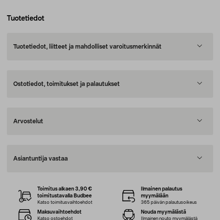
Tuotetiedot
Tuotetiedot, liitteet ja mahdolliset varoitusmerkinnät
Ostotiedot, toimitukset ja palautukset
Arvostelut
Asiantuntija vastaa
Toimitus alkaen 3,90 €
Ilmainen palautus
toimitustavalla Budbee
myymälään
Katso toimitusvaihtoehdot
365 päivän palautusoikeus
Maksuvaihtoehdot
Nouda myymälästä
Katso ostoehdot
Ilmainen nouto myymälästä