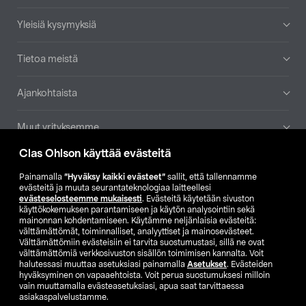
Yleisiä kysymyksiä
Tietoa meistä
Ajankohtaista
Muut yrityksemme
Clas Ohlson käyttää evästeitä
Etsi myymälä
Painamalla
”Hyväksy kaikki evästeet”
sallit, että tallennamme
evästeitä ja muuta seurantateknologiaa laitteellesi
SE
NO
FI
evästeselosteemme mukaisesti
. Evästeitä käytetään sivuston
käyttökokemuksen parantamiseen ja käytön analysointiin sekä
FI
SV
mainonnan kohdentamiseen. Käytämme neljänlaisia evästeitä:
välttämättömät, toiminnalliset, analyyttiset ja mainosevästeet.
Välttämättömiin evästeisiin ei tarvita suostumustasi, sillä ne ovat
välttämättömiä verkkosivuston sisällön toimimisen kannalta. Voit
halutessasi muuttaa asetuksiasi painamalla
Asetukset
. Evästeiden
hyväksyminen on vapaaehtoista. Voit perua suostumuksesi milloin
vain muuttamalla evästeasetuksiasi, apua saat tarvittaessa
asiakaspalvelustamme.