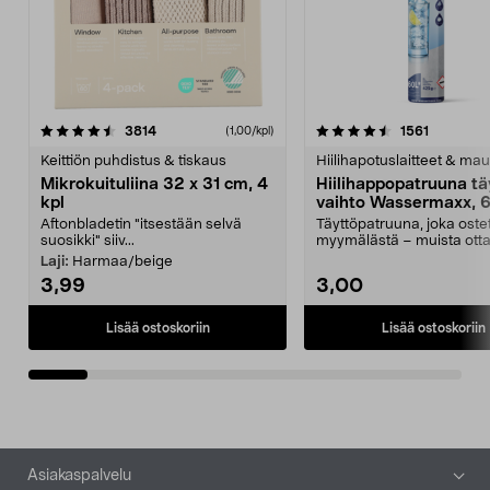
4.5viidestä
arvostelut
4.5viidestä
arvostelu
3814
1561
(1,00/kpl)
tähdestä
t
Keittiön puhdistus & tiskaus
Hiilihapotuslaitteet & mau
Mikrokuituliina 32 x 31 cm, 4
Hiilihappopatruuna tä
kpl
vaihto Wassermaxx, 6
Aftonbladetin "itsestään selvä
Täyttöpatruuna, joka ost
suosikki" siiv...
myymälästä – muista ott
patruuna mukaasi m...
Laji:
Harmaa/beige
3,99
3,00
Lisää ostoskoriin
Lisää ostoskoriin
Alatunniste
Asiakaspalvelu