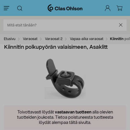
Etusivu
Varaosat
Varaosat 2
Vapaa-aika varaosat
Kiinnitin po
Kiinnitin polkupyörän valaisimeen, Asaklitt
Toivottavasti löydät
vastaavan tuotteen
alla olevien
tuotteiden joukosta.
Tietoa poistuneesta tuotteesta
löydät alempaa tältä sivulta.