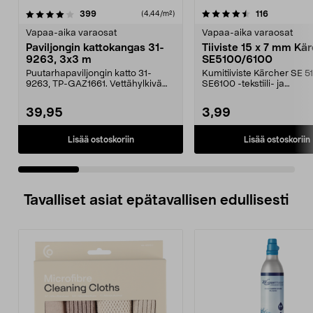
4.5 viidestä
arvostelut
4.0 viidestä
arvostelut
399
116
(4,44/m²)
tähdestä
t
Vapaa-aika varaosat
Vapaa-aika varaosat
Paviljongin kattokangas 31-
Tiiviste 15 x 7 mm Kä
9263, 3x3 m
SE5100/6100
Puutarhapaviljongin katto 31-
Kumitiiviste Kärcher SE 5
9263, TP-GAZ1661. Vettähylkivä
SE6100 -tekstiili- ja
polyesteriä. Huom! ...
mattopesureihin.
39,95
3,99
Lisää ostoskoriin
Lisää ostoskoriin
Tavalliset asiat epätavallisen edullisesti