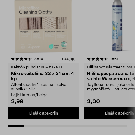
4.5viidestä
arvostelut
4.5viidestä
arvostelu
3810
1561
(1,00/kpl)
tähdestä
t
Keittiön puhdistus & tiskaus
Hiilihapotuslaitteet & mau
Mikrokuituliina 32 x 31 cm, 4
Hiilihappopatruuna tä
kpl
vaihto Wassermaxx, 6
Aftonbladetin "itsestään selvä
Täyttöpatruuna, joka ost
suosikki" siiv...
myymälästä – muista ott
patruuna mukaasi m...
Laji:
Harmaa/beige
3,99
3,00
Lisää ostoskoriin
Lisää ostoskoriin