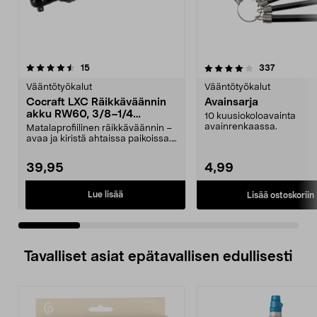
4.0 viidestä
arvostelut
4.0 viidestä
arvostelut
15
337
tähdestä
t
Vääntötyökalut
Vääntötyökalut
Cocraft LXC Räikkäväännin
Avainsarja
akku RW60, 3/8–1/4
10 kuusiokoloavainta
tuumaa, 18 V
avainrenkaassa.
Matalaprofiilinen räikkäväännin –
avaa ja kiristä ahtaissa paikoissa.
Cocraft LX...
39,95
4,99
Lue lisää
Lisää ostoskoriin
Tavalliset asiat epätavallisen edullisesti