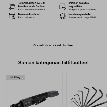
Toimitus alkaen 3,90 €
Ilmainen palautus
toimitustavalla Budbee
myymälään
Katso toimitusvaihtoehdot
365 päivän palautusoikeus
Maksuvaihtoehdot
Nouda myymälästä
Katso ostoehdot
Ilmainen nouto myymälästä
Cocraft
-
Näytä kaikki tuotteet
Saman kategorian hittituotteet
Multibuy