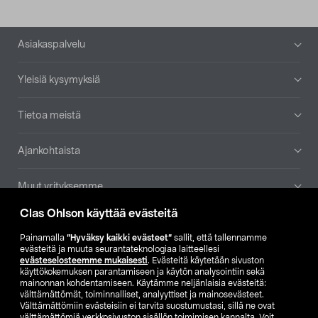
Alatunniste
Asiakaspalvelu
Yleisiä kysymyksiä
Tietoa meistä
Ajankohtaista
Muut yrityksemme
Clas Ohlson käyttää evästeitä
Etsi myymälä
Painamalla
”Hyväksy kaikki evästeet”
sallit, että tallennamme
evästeitä ja muuta seurantateknologiaa laitteellesi
SE
NO
FI
evästeselosteemme mukaisesti
. Evästeitä käytetään sivuston
käyttökokemuksen parantamiseen ja käytön analysointiin sekä
FI
SV
mainonnan kohdentamiseen. Käytämme neljänlaisia evästeitä:
välttämättömät, toiminnalliset, analyyttiset ja mainosevästeet.
Välttämättömiin evästeisiin ei tarvita suostumustasi, sillä ne ovat
välttämättömiä verkkosivuston sisällön toimimisen kannalta. Voit