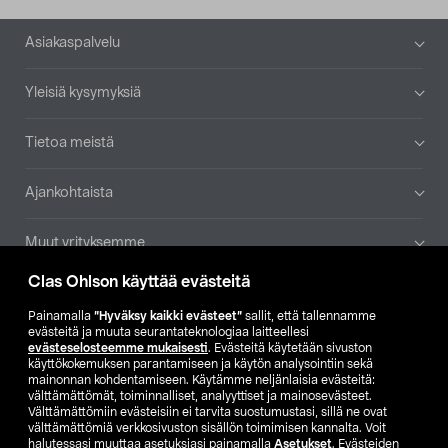
Alatunniste
Asiakaspalvelu
Yleisiä kysymyksiä
Tietoa meistä
Ajankohtaista
Muut yrityksemme
Clas Ohlson käyttää evästeitä
Etsi myymälä
Painamalla
”Hyväksy kaikki evästeet”
sallit, että tallennamme
evästeitä ja muuta seurantateknologiaa laitteellesi
SE
NO
FI
evästeselosteemme mukaisesti
. Evästeitä käytetään sivuston
käyttökokemuksen parantamiseen ja käytön analysointiin sekä
FI
SV
mainonnan kohdentamiseen. Käytämme neljänlaisia evästeitä:
välttämättömät, toiminnalliset, analyyttiset ja mainosevästeet.
Välttämättömiin evästeisiin ei tarvita suostumustasi, sillä ne ovat
välttämättömiä verkkosivuston sisällön toimimisen kannalta. Voit
halutessasi muuttaa asetuksiasi painamalla
Asetukset
. Evästeiden