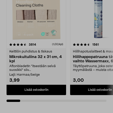
4.5viidestä
arvostelut
4.5viidestä
arvostelu
3814
1561
(1,00/kpl)
tähdestä
t
Keittiön puhdistus & tiskaus
Hiilihapotuslaitteet & mau
Mikrokuituliina 32 x 31 cm, 4
Hiilihappopatruuna tä
kpl
vaihto Wassermaxx, 6
Aftonbladetin "itsestään selvä
Täyttöpatruuna, joka ost
suosikki" siiv...
myymälästä – muista ott
patruuna mukaasi m...
Laji:
Harmaa/beige
3,99
3,00
Lisää ostoskoriin
Lisää ostoskoriin