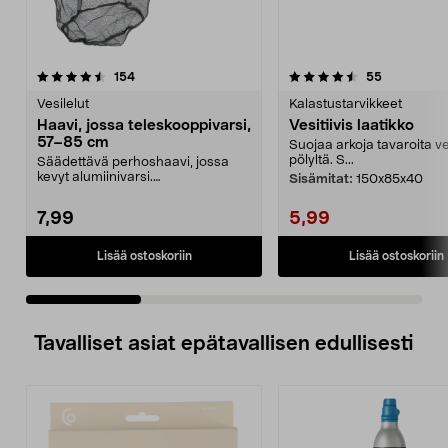
4.5 viidestä
arvostelut
4.5 viidestä
arvostelut
154
55
tähdestä
t
Vesilelut
Kalastustarvikkeet
Haavi, jossa teleskooppivarsi,
Vesitiivis laatikko
57–85 cm
Suojaa arkoja tavaroita ve
pölyltä. S...
Säädettävä perhoshaavi, jossa
kevyt alumiinivarsi.
Sisämitat:
150x85x40
Teleskooppihaavi, jossa pitkä...
7,99
5,99
Lisää ostoskoriin
Lisää ostoskoriin
Tavalliset asiat epätavallisen edullisesti