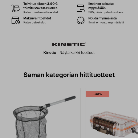
Toimitus alkaen 3,90 €
Ilmainen palautus
toimitustavalla Budbee
myymälään
Katso toimitusvaihtoehdot
365 päivän palautusoikeus
Maksuvaihtoehdot
Nouda myymälästä
Katso ostoehdot
Ilmainen nouto myymälästä
Kinetic
-
Näytä kaikki tuotteet
Saman kategorian hittituotteet
-33%