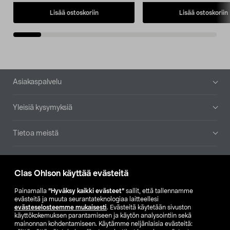
Lisää ostoskoriin
Lisää ostoskoriin
Alatunniste
Asiakaspalvelu
Yleisiä kysymyksiä
Tietoa meistä
Ajankohtaista
Clas Ohlson käyttää evästeitä
Muut yrityksemme
Painamalla
”Hyväksy kaikki evästeet”
sallit, että tallennamme
evästeitä ja muuta seurantateknologiaa laitteellesi
evästeselosteemme mukaisesti
. Evästeitä käytetään sivuston
Etsi myymälä
käyttökokemuksen parantamiseen ja käytön analysointiin sekä
mainonnan kohdentamiseen. Käytämme neljänlaisia evästeitä: