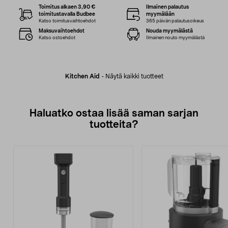
Toimitus alkaen 3,90 €
Ilmainen palautus
toimitustavalla Budbee
myymälään
Katso toimitusvaihtoehdot
365 päivän palautusoikeus
Maksuvaihtoehdot
Nouda myymälästä
Katso ostoehdot
Ilmainen nouto myymälästä
Kitchen Aid
-
Näytä kaikki tuotteet
Haluatko ostaa lisää saman sarjan
tuotteita?