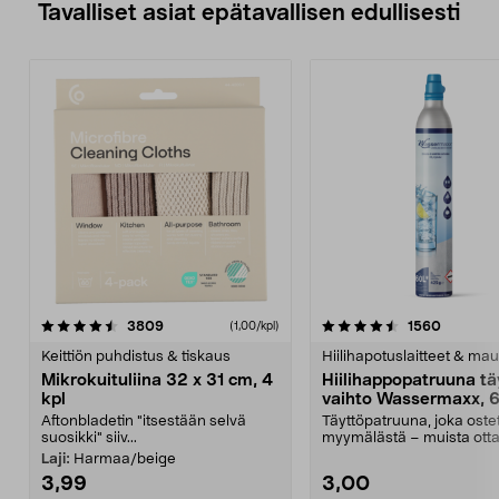
Tavalliset asiat epätavallisen edullisesti
4.5viidestä
arvostelut
4.5viidestä
arvostel
3809
1560
(1,00/kpl)
tähdestä
t
Keittiön puhdistus & tiskaus
Hiilihapotuslaitteet & mau
Mikrokuituliina 32 x 31 cm, 4
Hiilihappopatruuna tä
kpl
vaihto Wassermaxx, 6
Aftonbladetin "itsestään selvä
Täyttöpatruuna, joka ost
suosikki" siiv...
myymälästä – muista ott
patruuna mukaasi m...
Laji:
Harmaa/beige
3,99
3,00