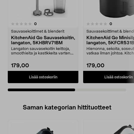
arvostelut
arvostelut
0
0
0.0 viidestä
0.0 viidestä
tähdestä
t
Sauvasekoittimet & blenderit
Sauvasekoittimet & blende
KitchenAid Go Sauvasekoitin,
KitchenAid Go Minisil
langaton, 5KHBRV71BM
langaton, 5KFCR531
Langaton sauvasekoitin keittoja,
Hienonna, sekoita, soseut
smoothieita ja kastikkeita varten.
vatkaa ilman johtoa. Kitc
KitchenAid G...
Go -minisilppuri l...
179,00
179,00
Lisää ostoskoriin
Lisää ostoskoriin
Saman kategorian hittituotteet