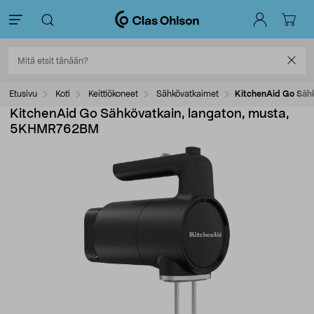
Etusivu
Koti
Keittiökoneet
Sähkövatkaimet
KitchenAid Go Säh
KitchenAid Go Sähkövatkain, langaton, musta,
5KHMR762BM