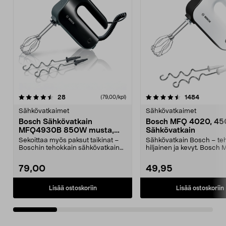
4.5 viidestä
arvostelut
4.5 viidestä
arvostelu
28
1484
(79,00/kpl)
tähdestä
t
Sähkövatkaimet
Sähkövatkaimet
Bosch Sähkövatkain
Bosch MFQ 4020, 45
MFQ4930B 850W musta,
Sähkövatkain
hopea
Sekoittaa myös paksut taikinat –
Sähkövatkain Bosch – te
Boschin tehokkain sähkövatkain
hiljainen ja kevyt. Bosch
(850 W). Bosch F...
4020 FineCreamer-omi...
79,00
49,95
Lisää ostoskoriin
Lisää ostoskoriin