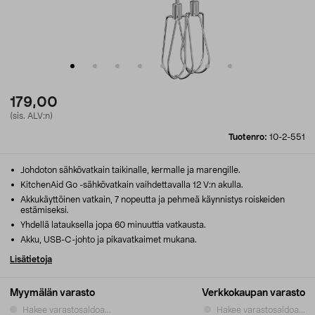
179,00
(sis. ALV:n)
Tuotenro:
10-2-551
Johdoton sähkövatkain taikinalle, kermalle ja marengille.
KitchenAid Go -sähkövatkain vaihdettavalla 12 V:n akulla.
Akkukäyttöinen vatkain, 7 nopeutta ja pehmeä käynnistys roiskeiden
estämiseksi.
Yhdellä latauksella jopa 60 minuuttia vatkausta.
Akku, USB-C-johto ja pikavatkaimet mukana.
Lisätietoja
Myymälän varasto
Verkkokaupan varasto
Hakee varastosaldoa...
Hakee varastosaldoa...