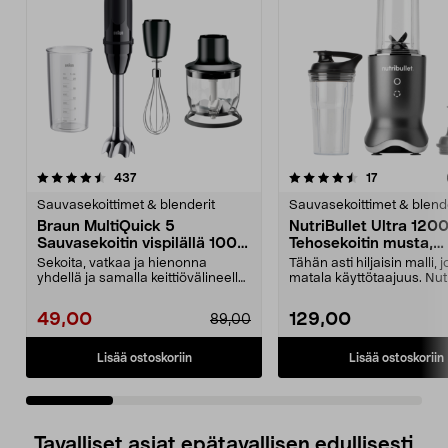
4.5 viidestä
arvostelut
arvostelut
437
17
0.0 viidestä
tähdestä
t
Sauvasekoittimet & blenderit
Sauvasekoittimet & blende
Braun MultiQuick 5
NutriBullet Ultra 120
Sauvasekoitin vispilällä 1000
Tehosekoitin musta,
W, MQ50202M
NB1206DGCC
Sekoita, vatkaa ja hienonna
Tähän asti hiljaisin malli, 
yhdellä ja samalla keittiövälineellä.
matala käyttötaajuus. Nutr
Braun MultiQui...
Ultra on 120...
49,00
129,00
89,00
Lisää ostoskoriin
Lisää ostoskoriin
Tavalliset asiat epätavallisen edullisesti