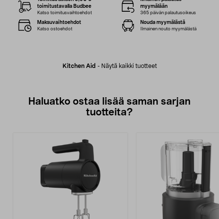
toimitustavalla Budbee
myymälään
Katso toimitusvaihtoehdot
365 päivän palautusoikeus
Maksuvaihtoehdot
Nouda myymälästä
Katso ostoehdot
Ilmainen nouto myymälästä
Kitchen Aid
-
Näytä kaikki tuotteet
Haluatko ostaa lisää saman sarjan
tuotteita?