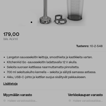
179,00
(sis. ALV:n)
Tuotenro:
10-2-548
Langaton sauvasekoitin keittoja, smoothieita ja kastikkeita varten.
KitchenAid Go -sauvasekoitin ladattavalla 12 V akulla.
Sekoita suoraan kattilassa naarmuttamatta pinnoitetta.
700 ml sekoituskulho kannella – sekoita ja säilytä samassa astiassa.
Akku, USB-C-johto ja kattilan suojus sisältyvät pakkaukseen.
Lisätietoja
Myymälän varasto
Verkkokaupan varasto
Hakee varastosaldoa...
Hakee varastosaldoa...