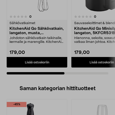
arvostelut
arvostelut
0
0
0.0 viidestä
0.0 viidestä
tähdestä
t
Sähkövatkaimet
Sauvasekoittimet & blende
KitchenAid Go Sähkövatkain,
KitchenAid Go Minisil
langaton, musta,
langaton, 5KFCR531
5KHMR762BM
Johdoton sähkövatkain taikinalle,
Hienonna, sekoita, soseut
kermalle ja marengille. KitchenAid
vatkaa ilman johtoa. Kitc
Go -sähköva...
Go -minisilppuri l...
179,00
179,00
Lisää ostoskoriin
Lisää ostoskoriin
Saman kategorian hittituotteet
-45%