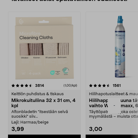
4.5viidestä
arvostelut
4.5viidestä
arvostelu
3814
1561
(1,00/kpl)
tähdestä
t
Keittiön puhdistus & tiskaus
Hiilihapotuslaitteet & mau
Mikrokuituliina 32 x 31 cm, 4
Hiilihappopatruuna tä
-
kpl
vaihto Wassermaxx, 6
Aftonbladetin "itsestään selvä
Täyttöpatruuna, joka ost
suosikki" siiv...
myymälästä – muista ott
patruuna mukaasi m...
Laji:
Harmaa/beige
3,99
3,00