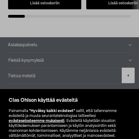
Lisää ostoskoriin
Lisää ostoskoriin
Alatunniste
Asiakaspalvelu
Yleisiä kysymyksiä
Product
+
Tietoa meistä
quantity
Ajankohtaista
Clas Ohlson käyttää evästeitä
Muut yrityksemme
Painamalla
”Hyväksy kaikki evästeet”
sallit, että tallennamme
evästeitä ja muuta seurantateknologiaa laitteellesi
evästeselosteemme mukaisesti
. Evästeitä käytetään sivuston
Etsi myymälä
käyttökokemuksen parantamiseen ja käytön analysointiin sekä
mainonnan kohdentamiseen. Käytämme neljänlaisia evästeitä:
välttämättömät, toiminnalliset, analyyttiset ja mainosevästeet.
SE
NO
FI