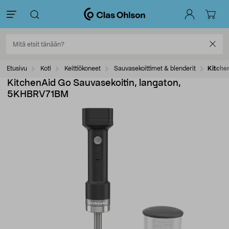
Etusivu
Koti
Keittiökoneet
Sauvasekoittimet & blenderit
Kitche
KitchenAid Go Sauvasekoitin, langaton,
5KHBRV71BM