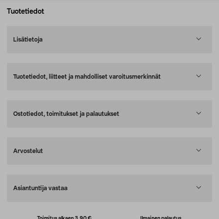
Tuotetiedot
Lisätietoja
Tuotetiedot, liitteet ja mahdolliset varoitusmerkinnät
Ostotiedot, toimitukset ja palautukset
Arvostelut
Asiantuntija vastaa
Toimitus alkaen 3,90 €
Ilmainen palautus