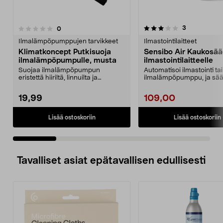
3.5 viidestä
4.5 viidestä
arvostelut
3
arvostelut
0
tähdestä
t
Ilmalämpöpumppujen tarvikkeet
Ilmastointilaitteet
Klimatkoncept Putkisuoja
Sensibo Air Kaukosää
ilmalämpöpumpulle, musta
ilmastointilaitteelle
Suojaa ilmalämpöpumpun
Automatisoi ilmastointi tai
eristettä hiiriltä, linnuilta ja
ilmalämpöpumppu, ja sää
ulkoiselta kulumiselta. ...
energiaa. Sensibo Air tun.
19,99
109,00
Lisää ostoskoriin
Lisää ostoskoriin
Tavalliset asiat epätavallisen edullisesti