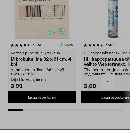
4.5viidestä
arvostelut
4.5viidestä
arvostelu
3814
1563
(1,00/kpl)
tähdestä
t
Keittiön puhdistus & tiskaus
Hiilihapotuslaitteet & mau
Mikrokuituliina 32 x 31 cm, 4
Hiilihappopatruuna tä
kpl
vaihto Wassermaxx, 6
Aftonbladetin "itsestään selvä
Täyttöpatruuna, joka ost
suosikki" siiv...
myymälästä – muista ott
patruuna mukaasi m...
Laji:
Harmaa/beige
-
3,99
3,00
Lisää ostoskoriin
Lisää ostoskoriin