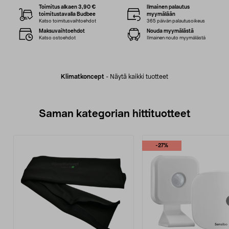
Toimitus alkaen 3,90 €
Ilmainen palautus
toimitustavalla Budbee
myymälään
Katso toimitusvaihtoehdot
365 päivän palautusoikeus
Maksuvaihtoehdot
Nouda myymälästä
Katso ostoehdot
Ilmainen nouto myymälästä
Klimatkoncept
-
Näytä kaikki tuotteet
Saman kategorian hittituotteet
-27%