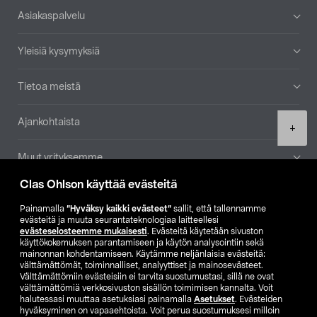
Alatunniste
Asiakaspalvelu
Yleisiä kysymyksiä
Tietoa meistä
Ajankohtaista
Product
+
quantity
Muut yrityksemme
Clas Ohlson käyttää evästeitä
Etsi myymälä
Painamalla
”Hyväksy kaikki evästeet”
sallit, että tallennamme
evästeitä ja muuta seurantateknologiaa laitteellesi
SE
NO
FI
evästeselosteemme mukaisesti
. Evästeitä käytetään sivuston
käyttökokemuksen parantamiseen ja käytön analysointiin sekä
FI
SV
mainonnan kohdentamiseen. Käytämme neljänlaisia evästeitä:
välttämättömät, toiminnalliset, analyyttiset ja mainosevästeet.
Välttämättömiin evästeisiin ei tarvita suostumustasi, sillä ne ovat
välttämättömiä verkkosivuston sisällön toimimisen kannalta. Voit
halutessasi muuttaa asetuksiasi painamalla
Asetukset
. Evästeiden
hyväksyminen on vapaaehtoista. Voit perua suostumuksesi milloin