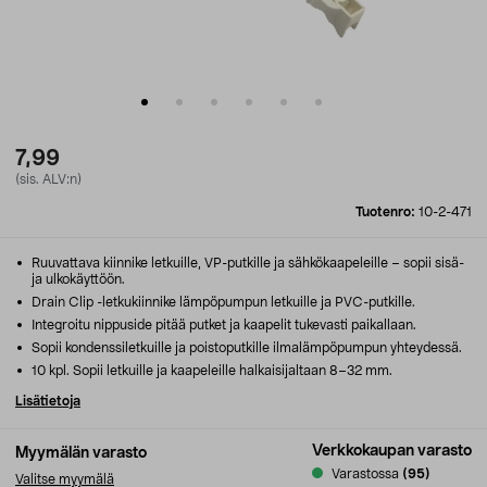
7,99
(sis. ALV:n)
Tuotenro:
10-2-471
Ruuvattava kiinnike letkuille, VP-putkille ja sähkökaapeleille – sopii sisä-
ja ulkokäyttöön.
Drain Clip -letkukiinnike lämpöpumpun letkuille ja PVC-putkille.
Integroitu nippuside pitää putket ja kaapelit tukevasti paikallaan.
Sopii kondenssiletkuille ja poistoputkille ilmalämpöpumpun yhteydessä.
10 kpl. Sopii letkuille ja kaapeleille halkaisijaltaan 8–32 mm.
Lisätietoja
Verkkokaupan varasto
Myymälän varasto
Varastossa
(95)
Valitse myymälä