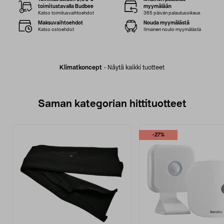
toimitustavalla Budbee
myymälään
Katso toimitusvaihtoehdot
365 päivän palautusoikeus
Maksuvaihtoehdot
Nouda myymälästä
Katso ostoehdot
Ilmainen nouto myymälästä
Klimatkoncept
-
Näytä kaikki tuotteet
Saman kategorian hittituotteet
-27%