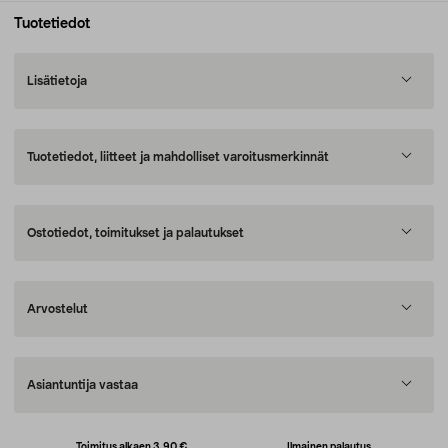
Tuotetiedot
Lisätietoja
Tuotetiedot, liitteet ja mahdolliset varoitusmerkinnät
Ostotiedot, toimitukset ja palautukset
Arvostelut
Asiantuntija vastaa
Toimitus alkaen 3,90 €
Ilmainen palautus