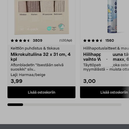
4.5viidestä
arvostelut
4.5viidestä
arvostel
3809
1560
(1,00/kpl)
tähdestä
t
Keittiön puhdistus & tiskaus
Hiilihapotuslaitteet & mau
Mikrokuituliina 32 x 31 cm, 4
Hiilihappopatruuna tä
-
kpl
vaihto Wassermaxx, 6
Aftonbladetin "itsestään selvä
Täyttöpatruuna, joka ost
suosikki" siiv...
myymälästä – muista ott
patruuna mukaasi m...
Laji:
Harmaa/beige
3,99
3,00
Lisää ostoskoriin
Lisää ostoskoriin
Alatunniste