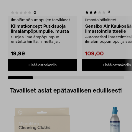
3.5 viidestä
4.5 viidestä
arvostelut
3
arvostelut
0
tähdestä
t
Ilmalämpöpumppujen tarvikkeet
Ilmastointilaitteet
Klimatkoncept Putkisuoja
Sensibo Air Kaukosää
ilmalämpöpumpulle, musta
ilmastointilaitteelle
Suojaa ilmalämpöpumpun
Automatisoi ilmastointi tai
eristettä hiiriltä, linnuilta ja
ilmalämpöpumppu, ja sää
ulkoiselta kulumiselta. ...
energiaa. Sensibo Air tun.
19,99
109,00
Lisää ostoskoriin
Lisää ostoskoriin
Tavalliset asiat epätavallisen edullisesti