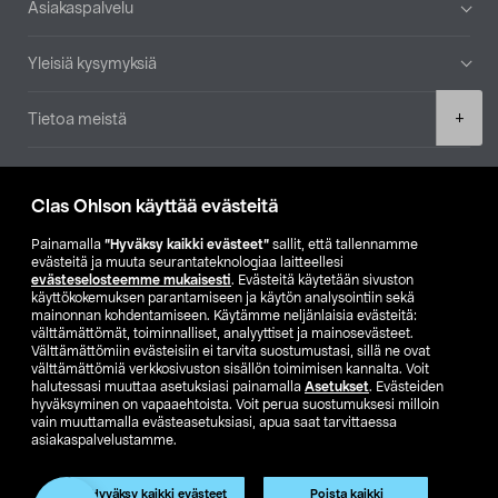
Asiakaspalvelu
Yleisiä kysymyksiä
Product
+
Tietoa meistä
quantity
Ajankohtaista
Clas Ohlson käyttää evästeitä
Muut yrityksemme
Painamalla
”Hyväksy kaikki evästeet”
sallit, että tallennamme
evästeitä ja muuta seurantateknologiaa laitteellesi
evästeselosteemme mukaisesti
. Evästeitä käytetään sivuston
Etsi myymälä
käyttökokemuksen parantamiseen ja käytön analysointiin sekä
mainonnan kohdentamiseen. Käytämme neljänlaisia evästeitä:
välttämättömät, toiminnalliset, analyyttiset ja mainosevästeet.
SE
NO
FI
Välttämättömiin evästeisiin ei tarvita suostumustasi, sillä ne ovat
välttämättömiä verkkosivuston sisällön toimimisen kannalta. Voit
FI
SV
halutessasi muuttaa asetuksiasi painamalla
Asetukset
. Evästeiden
hyväksyminen on vapaaehtoista. Voit perua suostumuksesi milloin
vain muuttamalla evästeasetuksiasi, apua saat tarvittaessa
asiakaspalvelustamme.
Hyväksy kaikki evästeet
Poista kaikki