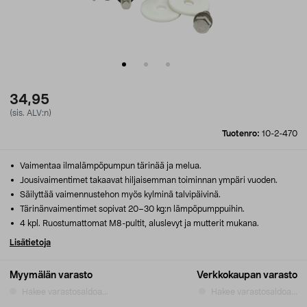
34,95
(sis. ALV:n)
Tuotenro:
10-2-470
Vaimentaa ilmalämpöpumpun tärinää ja melua.
Jousivaimentimet takaavat hiljaisemman toiminnan ympäri vuoden.
Säilyttää vaimennustehon myös kylminä talvipäivinä.
Tärinänvaimentimet sopivat 20–30 kg:n lämpöpumppuihin.
4 kpl. Ruostumattomat M8-pultit, aluslevyt ja mutterit mukana.
Lisätietoja
Myymälän varasto
Verkkokaupan varasto
Hakee varastosaldoa...
Hakee varastosaldoa...