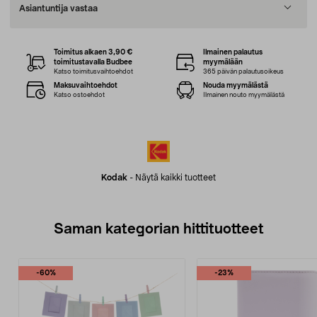
Asiantuntija vastaa
Toimitus alkaen 3,90 €
Ilmainen palautus
toimitustavalla Budbee
myymälään
Katso toimitusvaihtoehdot
365 päivän palautusoikeus
Maksuvaihtoehdot
Nouda myymälästä
Katso ostoehdot
Ilmainen nouto myymälästä
Kodak
-
Näytä kaikki tuotteet
Saman kategorian hittituotteet
-60%
-23%