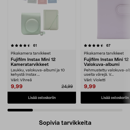
4.5 viidestä
arvostelut
4.5 viidestä
arvostelut
61
67
tähdestä
t
Pikakamera tarvikkeet
Pikakamera tarvikkeet
Fujifilm Instax Mini 12
Fujifilm Instax Mini 12
Kameratarvikkeet
Valokuva-albumi
Laukku, valokuva-albumi ja 10
Pehmustettu valokuva-al
kehystä Instax ...
useita värejä. V...
Väri:
Vihreä
Väri:
Violetti
9,99
9,99
24,99
Lisää ostoskoriin
Lisää ostoskoriin
Sopivia tarvikkeita