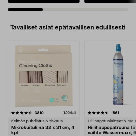
Tavalliset asiat epätavallisen edullisesti
4.5viidestä
arvostelut
4.5viidestä
arvostelu
3810
1561
(1,00/kpl)
tähdestä
t
Keittiön puhdistus & tiskaus
Hiilihapotuslaitteet & mau
Mikrokuituliina 32 x 31 cm, 4
Hiilihappopatruuna tä
kpl
vaihto Wassermaxx, 6