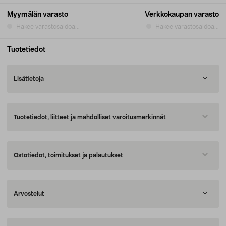
Myymälän varasto
Verkkokaupan varasto
Hakee varastosaldoa...
Hakee varastosaldoa...
Tuotetiedot
Lisätietoja
Tuotetiedot, liitteet ja mahdolliset varoitusmerkinnät
Ostotiedot, toimitukset ja palautukset
Arvostelut