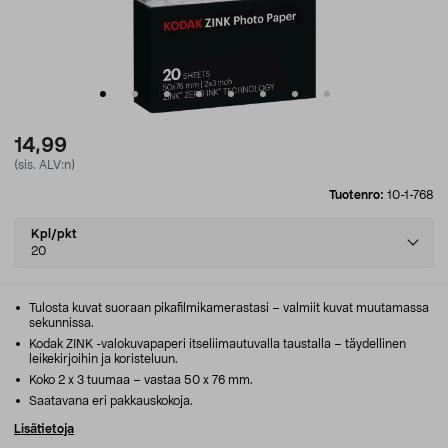
14,99
(sis. ALV:n)
Tuotenro:
10-1-768
Select
Kpl/pkt
variant
20
Tulosta kuvat suoraan pikafilmikamerastasi – valmiit kuvat muutamassa
sekunnissa.
Kodak ZINK -valokuvapaperi itseliimautuvalla taustalla – täydellinen
leikekirjoihin ja koristeluun.
Koko 2 x 3 tuumaa – vastaa 50 x 76 mm.
Saatavana eri pakkauskokoja.
Lisätietoja