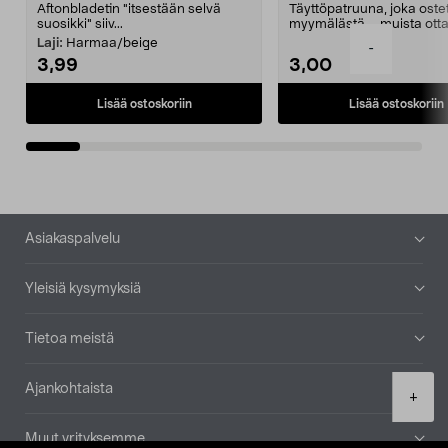
Aftonbladetin "itsestään selvä
Täyttöpatruuna, joka ost
suosikki" siiv...
myymälästä – muista ott
patruuna mukaasi m...
Laji:
Harmaa/beige
-
3,99
3,00
Lisää ostoskoriin
Lisää ostoskoriin
Alatunniste
Asiakaspalvelu
Yleisiä kysymyksiä
Tietoa meistä
Ajankohtaista
Product
+
quantity
Muut yrityksemme