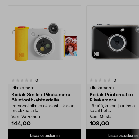
arvostelut
arvostelut
0
0
0.0 viidestä
0.0 viidestä
tähdestä
t
Pikakamerat
Pikakamerat
Kodak Smile+ Pikakamera
Kodak Printomatic+
Bluetooth-yhteydellä
Pikakamera
Personoi pikavalokuvasi – kuvaa,
Tähtää, kuvaa ja tulosta –
muokkaa ja t...
kuvat heti...
Väri:
Valkoinen
Väri:
Musta
144,00
109,00
Lisää ostoskoriin
Lisää ostoskoriin