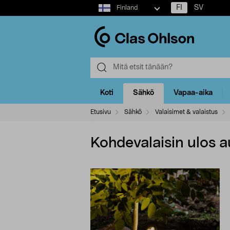
Select
FI
SV
Finland
market
Koti
Sähkö
Vapaa-aika
Etusivu
Sähkö
Valaisimet & valaistus
Kohdevalaisin ulos 