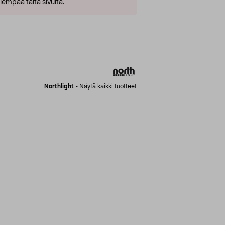
empaa tältä sivulta.
Northlight
-
Näytä kaikki tuotteet