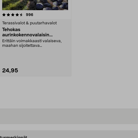
arvostelut
996
Terassivalot & puutarhavalot
Tehokas
aurinkokennovalaisin
maahaan, 33/51 cm
Erittäin voimakkaasti valaiseva,
maahan sijoitettava
aurinkokennovalaisin. Super...
24,95
Lisää ostoskoriin