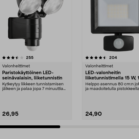
4.5 viidestä
arvostelut
4.0 viidestä
arvostelut
255
204
tähdestä
Valonheittimet
Valonheittimet
Paristokäyttöinen LED-
LED-valonheitin
seinävalaisin, liiketunnistin
liiketunnistimella 15 W,
lm
Kytkeytyy liikkeen tunnistamisen
Helppo asennus 80 cm:n jo
jälkeen ja palaa jopa 7 minuuttia
ja maadoitetulla pistokkeell
(säädettävä v...
valonheitin, ...
26,95
24,90