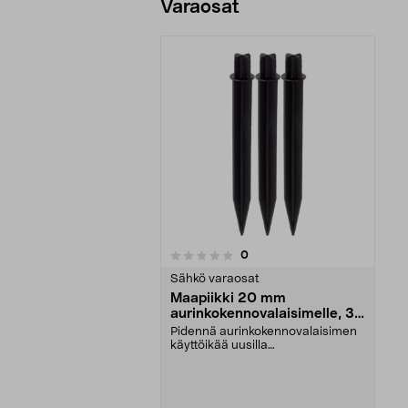
Varaosat
arvostelut
0
0 viidestä
tähdestä
Sähkö varaosat
Maapiikki 20 mm
aurinkokennovalaisimelle, 3
kpl
Pidennä aurinkokennovalaisimen
käyttöikää uusilla
maapiikeillä.Varaosa sopii seu...