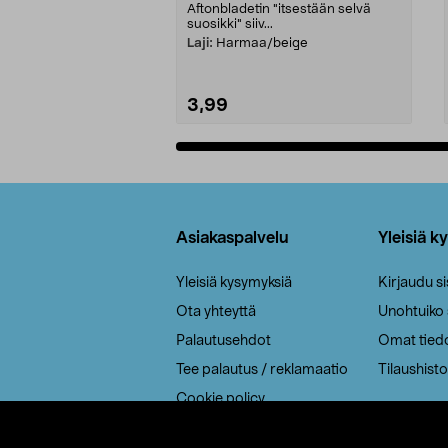
Aftonbladetin "itsestään selvä
suosikki" siiv...
Laji:
Harmaa/beige
3,99
Lisää ostoskoriin
Alatunniste
Asiakaspalvelu
Yleisiä k
Yleisiä kysymyksiä
Kirjaudu s
Ota yhteyttä
Unohtuiko
Palautusehdot
Omat tied
Tee palautus / reklamaatio
Tilaushisto
Cookie policy
Toimitustavat