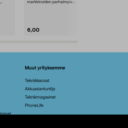
markkinoiden parhaimpia.
A-
Testivoittaja 
Kestävä, jopa 50 % suurempi ...
roskapussi u
Roskapussi, jo
6,00
2,00
Lisää ostoskoriin
Lisää
Muut yrityksemme
Tekniikkaosat
Akkuasiantuntija
Teknikmagasinet
PhoneLife
isimet