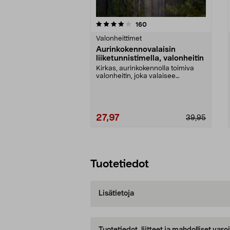
0viidestä
4.5viidestä
arvostelut
160
tähdestä
tähdestä
Valonheittimet
Aurinkokennovalaisin
liiketunnistimella, valonheitin
Kirkas, aurinkokennolla toimiva
valonheitin, joka valaisee
julkisivun, kulkuväyl...
27,97
39,95
Lisää ostoskoriin
Tuotetiedot
Lisätietoja