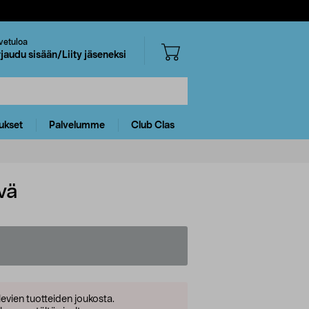
vetuloa
rjaudu sisään/Liity jäseneksi
ukset
Palvelumme
Club Clas
vä
levien tuotteiden joukosta.