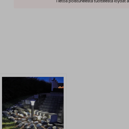
Tietoa poistuneesta tuotteesta löydät al