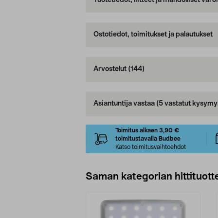
Tuotetiedot, liitteet ja mahdolliset var
Ostotiedot, toimitukset ja palautukset
Arvostelut
(144)
Asiantuntija vastaa
(5 vastatut kysymy
Toimitus alkaen 3,90 €
toimitustavalla Budbee
Katso toimitusvaihtoehdot
Saman kategorian hittituott