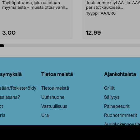
Täyttöpatruuna, joka ostetaan
Joutsenmerkityt AA- tai AA
myymälästä – muista ottaa vanha
paristot kaukosää...
patruuna mukaasi m...
Tyyppi:
AA/LR6
3,00
12,99
Lisää ostoskoriin
Lisää ostoskoriin
ysymyksiä
Tietoa meistä
Ajankohtaista
isään/Rekisteröidy
Tietoa meistä
Grillit
 salasana?
Uutishuone
Säilytys
ot
Vastuullisuus
Painepesurit
ria
Ura
Ruohotrimmerit
Aurinkokennovala