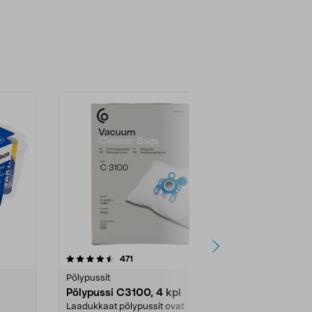
4.5viidestä
arvostelut
4.5
471
6
tähdestä
tähdestä
Pölypussit
Kierrätys & ro
Pölypussi C3100, 4 kpl
Roskapussi,
kahvat, 30 l
Laadukkaat pölypussit ovat