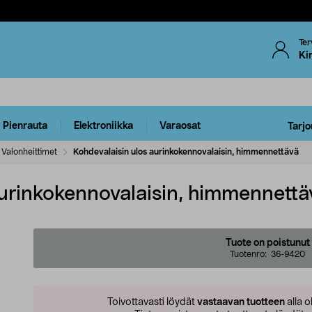
Ter
Ki
Pienrauta
Elektroniikka
Varaosat
Tarjo
Valonheittimet
Kohdevalaisin ulos aurinkokennovalaisin, himmennettävä
aurinkokennovalaisin, himmennettä
Tuote on poistunut
Tuotenro:
36-9420
Toivottavasti löydät
vastaavan tuotteen
alla o