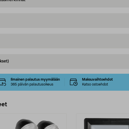
oitusmerkinnät
kset)
Ilmainen palautus myymälään
Maksuvaihtoehdot
365 päivän palautusoikeus
Katso ostoehdot
eet