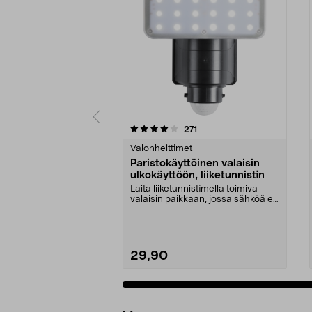
0 viidestä
3.5 viidestä
arvostelut
271
tähdestä
tähdestä
Valonheittimet
Paristokäyttöinen valaisin
ulkokäyttöön, liiketunnistin
Laita liiketunnistimella toimiva
valaisin paikkaan, jossa sähköä ei
ole saatavil...
29,90