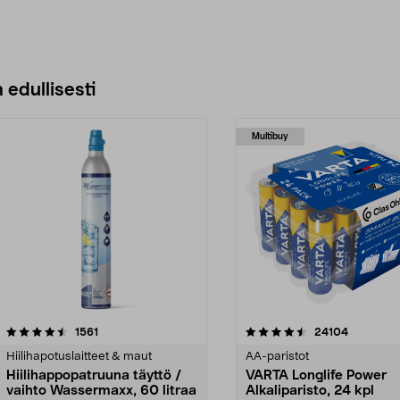
 edullisesti
Multibuy
4.5viidestä
arvostelut
4.5viidestä
arvostelut
1561
24104
tähdestä
Hiilihapotuslaitteet & maut
AA-paristot
Hiilihappopatruuna täyttö /
VARTA Longlife Power
vaihto Wassermaxx, 60 litraa
Alkaliparisto, 24 kpl