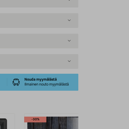
Nouda myymälästä
Ilmainen nouto myymälästä
-30%