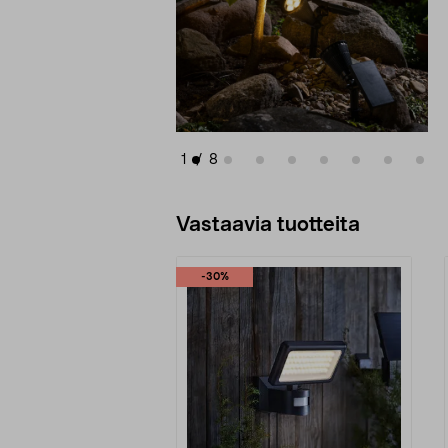
1
/
8
Vastaavia tuotteita
-30%