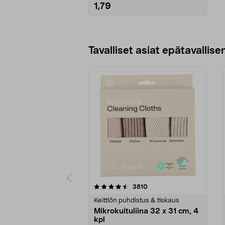
1,79
Lisää ostoskoriin
Tavalliset asiat epätavallisen
5viidestä
4.5viidestä
arvostelut
3810
tähdestä
tähdestä
Keittiön puhdistus & tiskaus
Mikrokuituliina 32 x 31 cm, 4
kpl