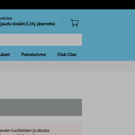
vetuloa
rjaudu sisään/Liity jäseneksi
ukset
Palvelumme
Club Clas
levien tuotteiden joukosta.