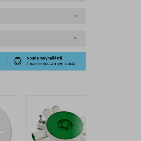
Nouda myymälästä
Ilmainen nouto myymälästä