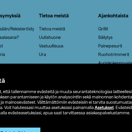
ysymyksiä
Tietoa meistä
Ajankohtaista
isään/Rekisteröidy
Tietoa meistä
Grillit
 salasana?
Uutishuone
Säilytys
ot
Vastuullisuus
Painepesurit
ria
Ura
Ruohotrimmerit
Aurinkokennovala
tä
it, että tallennamme evästeitä ja muuta seurantateknologiaa laitteelles
uksen parantamiseen ja käytön analysointiin sekä mainonnan kohdenta
t ja mainosevästeet. Välttämättömiin evästeisiin ei tarvita suostumustas
a. Voit halutessasi muuttaa asetuksiasi painamalla
Asetukset
. Evästei
lla evästeasetuksiasi, apua saat tarvittaessa asiakaspalvelustamme.
 Ohlson
Club Clas
Ostoehdot
Tietosuojaseloste
Et
Näytä hinnat ilman ALV:a