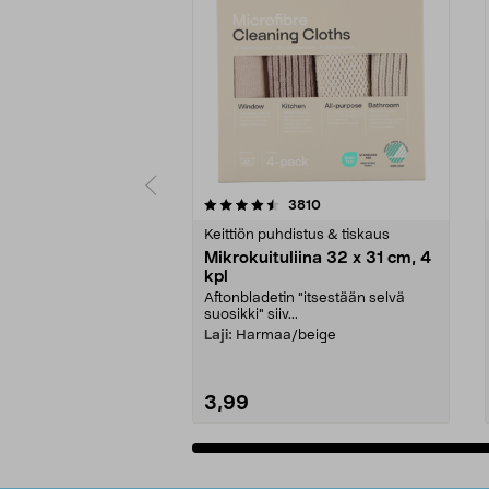
5viidestä
4.5viidestä
arvostelut
3810
tähdestä
tähdestä
Keittiön puhdistus & tiskaus
Mikrokuituliina 32 x 31 cm, 4
kpl
Aftonbladetin "itsestään selvä
suosikki" siiv...
Laji:
Harmaa/beige
3,99
Lisää ostoskoriin