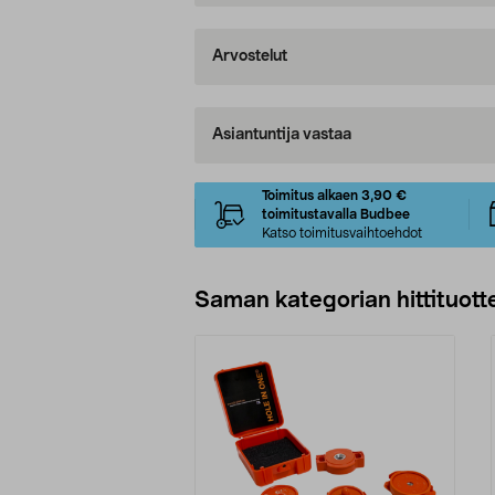
Arvostelut
Asiantuntija vastaa
Toimitus alkaen 3,90 €
toimitustavalla Budbee
Katso toimitusvaihtoehdot
Saman kategorian hittituott