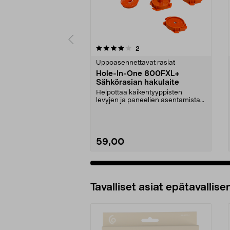
0 viidestä
4.0 viidestä
arvostelut
2
tähdestä
tähdestä
Uppoasennettavat rasiat
Hole-In-One 800FXL+
Sähkörasian hakulaite
Helpottaa kaikentyyppisten
levyjen ja paneelien asentamista
sähkörasioiden pääll...
59,00
Tavalliset asiat epätavallisen