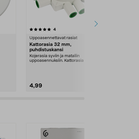
arvostelut
4.5
4
0.0 viidestä
tähdestä
tähdestä
Uppoasennettavat rasiat
Uppoasennett
Kattorasia 32 mm,
Schneider M
puhdistuskansi
100 mm, ruu
Kojerasia syviin ja mataliin
Peitekansi lii
uppoasennuksiin. Kattorasia ja
ruuvikiinnity
puhdistuskansi uppoa...
Multifix -rasia
4,99
3,99