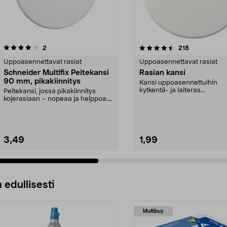
4.5 viidestä
arvostelut
5.0 viidestä
arvostelut
2
218
tähdestä
Uppoasennettavat rasiat
Uppoasennettavat rasiat
Schneider Multifix Peitekansi
Rasian kansi
90 mm, pikakiinnitys
Kansi uppoasennettuihin
kytkentä- ja laiteras...
Peitekansi, jossa pikakiinnitys
kojerasiaan – nopeaa ja helppoa.
Schneider Multi...
3,49
1,99
 edullisesti
Multibuy