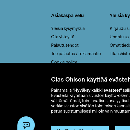
Alatunniste
Asiakaspalvelu
Yleisiä k
Yleisiä kysymyksiä
Kirjaudu s
Ota yhteyttä
Unohtuiko
Palautusehdot
Omat tied
Tee palautus / reklamaatio
Tilaushisto
Cookie policy
Toimitustavat
Clas Ohlson käyttää evästei
Saavutettavuus
Painamalla
”Hyväksy kaikki evästeet”
sall
Evästeitä käytetään sivuston käyttökokem
välttämättömät, toiminnalliset, analyyttise
verkkosivuston sisällön toimimisen kannalt
perua suostumuksesi milloin vain muuttama
© 2026 Clas