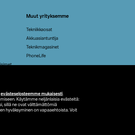
Muut yrityksemme
Tekniikkaosat
Akkuasiantuntija
Teknikmagasinet
PhoneLife
isimet
i
evästeselosteemme mukaisesti
.
miseen. Käytämme neljänlaisia evästeitä:
i, sillä ne ovat välttämättömiä
den hyväksyminen on vapaaehtoista. Voit
si myymälä