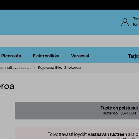
Ter
Ki
Pienrauta
Elektroniikka
Varaosat
Tarjo
ennettavat rasiat
Kojerasia Elko, 2 lokeroa
eroa
Tuote on poistunut
Tuotenro:
36-4004
Toivottavasti löydät
vastaavan tuotteen
alla o