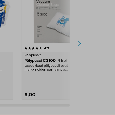
4.5viidestä
arvostelut
4.5
471
6
tähdestä
tähdestä
Pölypussit
Kierrätys & ro
Pölypussi C3100, 4 kpl
Roskapussi,
kahvat, 30 l
Laadukkaat pölypussit ovat
markkinoiden parhaimpia.
A-
Testivoittaja 
Kestävä, jopa 50 % suurempi ...
roskapussi u
Roskapussi, jo
6,00
2,00
Lisää ostoskoriin
Lisää