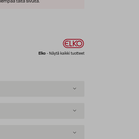
empaa tältä sivulta.
Elko
-
Näytä kaikki tuotteet