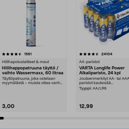
4.5viidestä
arvostelut
4.5viidestä
arvostelut
1561
24104
tähdestä
Hiilihapotuslaitteet & maut
AA-paristot
Hiilihappopatruuna täyttö /
VARTA Longlife Power
vaihto Wassermaxx, 60 litraa
Alkaliparisto, 24 kpl
Täyttöpatruuna, joka ostetaan
Joutsenmerkityt AA- tai AA
myymälästä – muista ottaa vanha
paristot kaukosää...
patruuna mukaasi m...
Tyyppi:
AA/LR6
3,00
12,99
Lisää ostoskoriin
Lisää ostoskoriin