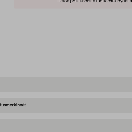
Tietoa poistuneesta tuotteesta löydät al
oitusmerkinnät