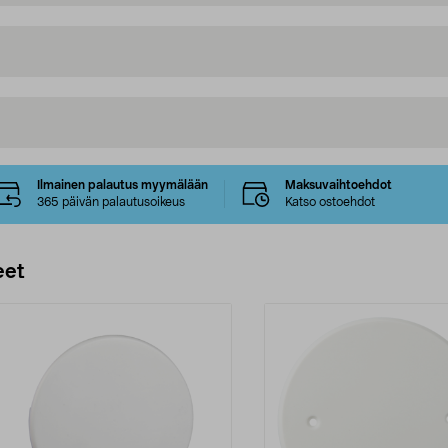
Ilmainen palautus myymälään
Maksuvaihtoehdot
365 päivän palautusoikeus
Katso ostoehdot
eet