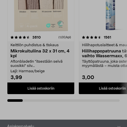
4.5viidestä
arvostelut
4.5viidestä
arvostelu
3810
1561
(1,00/kpl)
tähdestä
t
Keittiön puhdistus & tiskaus
Hiilihapotuslaitteet & mau
Mikrokuituliina 32 x 31 cm, 4
Hiilihappopatruuna tä
kpl
vaihto Wassermaxx, 6
Aftonbladetin "itsestään selvä
Täyttöpatruuna, joka ost
suosikki" siiv...
myymälästä – muista ott
patruuna mukaasi m...
Laji:
Harmaa/beige
3,99
3,00
Lisää ostoskoriin
Lisää ostoskoriin
Alatunniste
Asiakaspalvelu