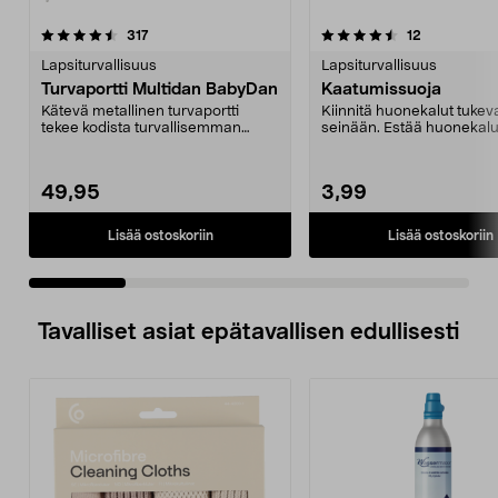
4.5 viidestä
arvostelut
3.5 viidestä
arvostelut
317
12
tähdestä
t
Lapsiturvallisuus
Lapsiturvallisuus
Turvaportti Multidan BabyDan
Kaatumissuoja
Kätevä metallinen turvaportti
Kiinnitä huonekalut tukeva
tekee kodista turvallisemman
seinään. Estää huonekalu
lapselle. Portin asen...
kaatumasta. Suojaa last...
49,95
3,99
Lisää ostoskoriin
Lisää ostoskoriin
Tavalliset asiat epätavallisen edullisesti