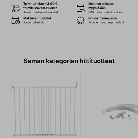
Toimitus alkaen 3,90 €
Ilmainen palautus
toimitustavalla Budbee
myymälään
Katso toimitusvaihtoehdot
365 päivän palautusoikeus
Maksuvaihtoehdot
Nouda myymälästä
Katso ostoehdot
Ilmainen nouto myymälästä
Saman kategorian hittituotteet