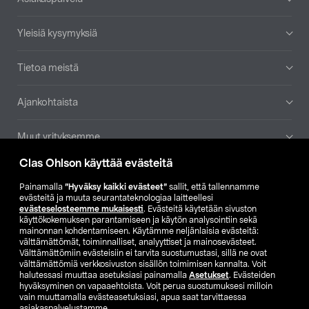
Yleisiä kysymyksiä
Tietoa meistä
Ajankohtaista
Muut yrityksemme
Clas Ohlson käyttää evästeitä
Etsi myymälä
Painamalla
”Hyväksy kaikki evästeet”
sallit, että tallennamme
evästeitä ja muuta seurantateknologiaa laitteellesi
SE
NO
FI
evästeselosteemme mukaisesti
. Evästeitä käytetään sivuston
käyttökokemuksen parantamiseen ja käytön analysointiin sekä
FI
SV
mainonnan kohdentamiseen. Käytämme neljänlaisia evästeitä:
välttämättömät, toiminnalliset, analyyttiset ja mainosevästeet.
Välttämättömiin evästeisiin ei tarvita suostumustasi, sillä ne ovat
välttämättömiä verkkosivuston sisällön toimimisen kannalta. Voit
halutessasi muuttaa asetuksiasi painamalla
Asetukset
. Evästeiden
hyväksyminen on vapaaehtoista. Voit perua suostumuksesi milloin
vain muuttamalla evästeasetuksiasi, apua saat tarvittaessa
asiakaspalvelustamme.