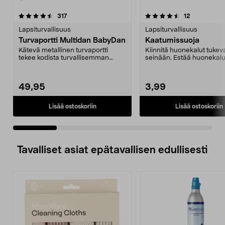
4.5 viidestä
arvostelut
3.5 viidestä
arvostelut
317
12
tähdestä
t
Lapsiturvallisuus
Lapsiturvallisuus
Turvaportti Multidan BabyDan
Kaatumissuoja
Kätevä metallinen turvaportti
Kiinnitä huonekalut tukeva
tekee kodista turvallisemman
seinään. Estää huonekalu
lapselle. Portin asen...
kaatumasta. Suojaa last...
49,95
3,99
Lisää ostoskoriin
Lisää ostoskoriin
Tavalliset asiat epätavallisen edullisesti