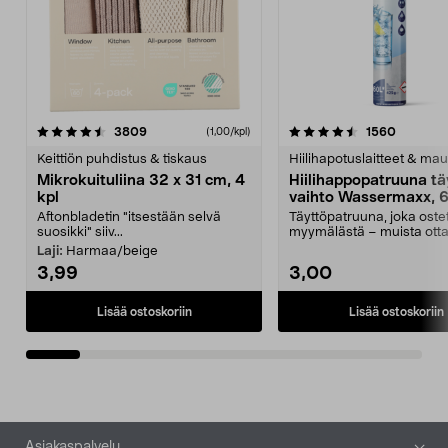
4.5viidestä
arvostelut
4.5viidestä
arvostel
3809
1560
(1,00/kpl)
tähdestä
t
Keittiön puhdistus & tiskaus
Hiilihapotuslaitteet & mau
Mikrokuituliina 32 x 31 cm, 4
Hiilihappopatruuna tä
kpl
vaihto Wassermaxx, 6
Aftonbladetin "itsestään selvä
Täyttöpatruuna, joka ost
suosikki" siiv...
myymälästä – muista ott
patruuna mukaasi m...
Laji:
Harmaa/beige
3,99
3,00
Lisää ostoskoriin
Lisää ostoskoriin
Alatunniste
Asiakaspalvelu