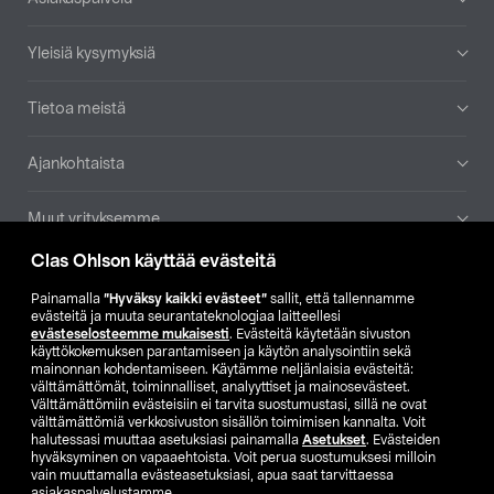
Yleisiä kysymyksiä
Tietoa meistä
Ajankohtaista
Muut yrityksemme
Clas Ohlson käyttää evästeitä
Etsi myymälä
Painamalla
”Hyväksy kaikki evästeet”
sallit, että tallennamme
evästeitä ja muuta seurantateknologiaa laitteellesi
SE
NO
FI
evästeselosteemme mukaisesti
. Evästeitä käytetään sivuston
käyttökokemuksen parantamiseen ja käytön analysointiin sekä
FI
SV
mainonnan kohdentamiseen. Käytämme neljänlaisia evästeitä:
välttämättömät, toiminnalliset, analyyttiset ja mainosevästeet.
Välttämättömiin evästeisiin ei tarvita suostumustasi, sillä ne ovat
välttämättömiä verkkosivuston sisällön toimimisen kannalta. Voit
halutessasi muuttaa asetuksiasi painamalla
Asetukset
. Evästeiden
hyväksyminen on vapaaehtoista. Voit perua suostumuksesi milloin
vain muuttamalla evästeasetuksiasi, apua saat tarvittaessa
asiakaspalvelustamme.