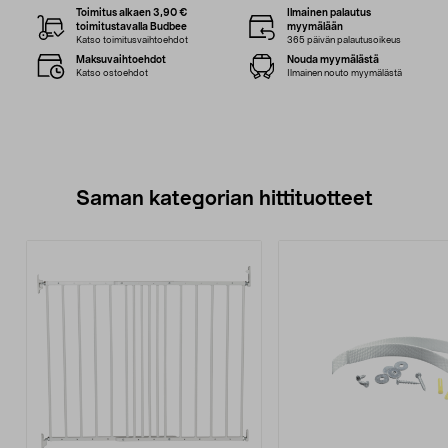
Toimitus alkaen 3,90 €
Ilmainen palautus
toimitustavalla Budbee
myymälään
Katso toimitusvaihtoehdot
365 päivän palautusoikeus
Maksuvaihtoehdot
Nouda myymälästä
Katso ostoehdot
Ilmainen nouto myymälästä
Saman kategorian hittituotteet