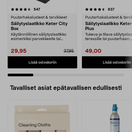
4.5 viidestä
arvostelut
4.5 viidestä
arvostelut
547
637
tähdestä
t
Puutarhakalusteet & tarvikkeet
Puutarhakalusteet & tarvi
Säilytyslaatikko Keter City
Säilytyslaatikko Kete
Box
Plus
Käytännöllinen säilytyslaatikko
Tukeva ja tilava säilytysla
esimerkiksi parvekkeelle tai
terassille tai puutarhaan.
pihalle. Sopii hyvi...
Täydellinen laatikk...
29,95
49,00
37,95
Lisää ostoskoriin
Lisää ostoskoriin
Tavalliset asiat epätavallisen edullisesti