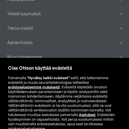
Yleisiä kysymyksiä
Tietoa meistä
Ajankohtaista
Muut yrityksemme
Clas Ohlson käyttää evästeitä
Etsi myymälä
Painamalla
”Hyväksy kaikki evästeet”
sallit, että tallennamme
evästeitä ja muuta seurantateknologiaa laitteellesi
SE
NO
FI
evästeselosteemme mukaisesti
. Evästeitä käytetään sivuston
käyttökokemuksen parantamiseen ja käytön analysointiin sekä
FI
SV
mainonnan kohdentamiseen. Käytämme neljänlaisia evästeitä:
välttämättömät, toiminnalliset, analyyttiset ja mainosevästeet.
Välttämättömiin evästeisiin ei tarvita suostumustasi, sillä ne ovat
välttämättömiä verkkosivuston sisällön toimimisen kannalta. Voit
halutessasi muuttaa asetuksiasi painamalla
Asetukset
. Evästeiden
hyväksyminen on vapaaehtoista. Voit perua suostumuksesi milloin
vain muuttamalla evästeasetuksiasi, apua saat tarvittaessa
asiakaspalvelustamme.