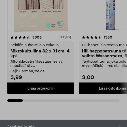
4.5viidestä
arvostelut
4.5viidestä
arvostel
3809
1560
(1,00/kpl)
tähdestä
t
Keittiön puhdistus & tiskaus
Hiilihapotuslaitteet & mau
Mikrokuituliina 32 x 31 cm, 4
Hiilihappopatruuna tä
kpl
vaihto Wassermaxx, 6
Aftonbladetin "itsestään selvä
Täyttöpatruuna, joka ost
suosikki" siiv...
myymälästä – muista ott
patruuna mukaasi m...
Laji:
Harmaa/beige
3,99
3,00
Lisää ostoskoriin
Lisää ostoskoriin
Alatunniste
Asiakaspalvelu