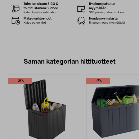
Toimitus alkaen 3,90 €
Ilmainen palautus
toimitustavalla Budbee
myymälään
Katso toimitusvaihtoehdot
365 päivän palautusoikeus
Maksuvaihtoehdot
Nouda myymälästä
Katso ostoehdot
Ilmainen nouto myymälästä
Saman kategorian hittituotteet
-21%
-17%