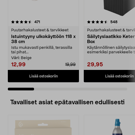
4.5 viidestä
arvostelut
4.5 viidestä
arvostelut
471
548
tähdestä
t
Puutarhakalusteet & tarvikkeet
Puutarhakalusteet & tarvi
Istuintyyny ulkokäyttöön 118 x
Säilytyslaatikko Keter
38 cm
Box
Istu mukavasti penkillä, terassilla
Käytännöllinen säilytyslaa
tai pihat...
esimerkiksi parvekkeelle t
pihalle. Sopii hyvi...
Väri:
Beige
12,99
29,95
19,99
Lisää ostoskoriin
Lisää ostoskoriin
Tavalliset asiat epätavallisen edullisesti