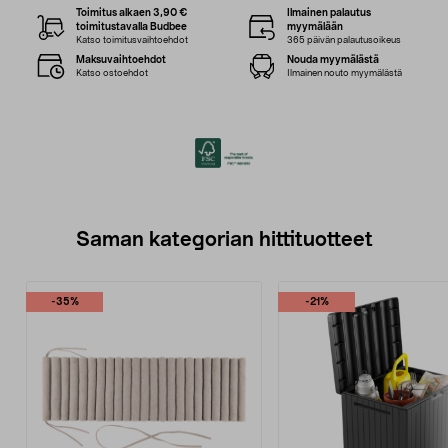
Toimitus alkaen 3,90 €
Ilmainen palautus
toimitustavalla Budbee
myymälään
Katso toimitusvaihtoehdot
365 päivän palautusoikeus
Maksuvaihtoehdot
Nouda myymälästä
Katso ostoehdot
Ilmainen nouto myymälästä
Saman kategorian hittituotteet
-35%
-21%