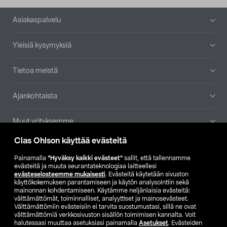
Alatunniste
Asiakaspalvelu
Yleisiä kysymyksiä
Tietoa meistä
Ajankohtaista
Muut yrityksemme
Clas Ohlson käyttää evästeitä
Etsi myymälä
Painamalla
”Hyväksy kaikki evästeet”
sallit, että tallennamme
evästeitä ja muuta seurantateknologiaa laitteellesi
SE
NO
FI
evästeselosteemme mukaisesti
. Evästeitä käytetään sivuston
käyttökokemuksen parantamiseen ja käytön analysointiin sekä
FI
SV
mainonnan kohdentamiseen. Käytämme neljänlaisia evästeitä:
välttämättömät, toiminnalliset, analyyttiset ja mainosevästeet.
Välttämättömiin evästeisiin ei tarvita suostumustasi, sillä ne ovat
välttämättömiä verkkosivuston sisällön toimimisen kannalta. Voit
halutessasi muuttaa asetuksiasi painamalla
Asetukset
. Evästeiden