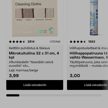
4.5viidestä
arvostelut
4.5viidestä
arvostelu
3814
1563
(1,00/kpl)
tähdestä
t
Keittiön puhdistus & tiskaus
Hiilihapotuslaitteet & mau
Mikrokuituliina 32 x 31 cm, 4
Hiilihappopatruuna tä
kpl
vaihto Wassermaxx, 6
Aftonbladetin "itsestään selvä
Täyttöpatruuna, joka ost
suosikki" siiv...
myymälästä – muista ott
patruuna mukaasi m...
Laji:
Harmaa/beige
3,99
3,00
Lisää ostoskoriin
Lisää ostoskoriin