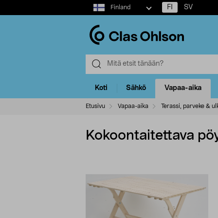
Select
FI
SV
Finland
market
Koti
Sähkö
Vapaa-aika
Etusivu
Vapaa-aika
Terassi, parveke & ulk
Kokoontaitettava pöy