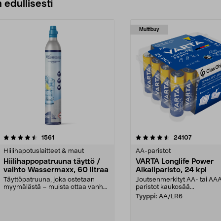
 edullisesti
Multibuy
4.5viidestä
arvostelut
4.5viidestä
arvostelut
1561
24107
tähdestä
Hiilihapotuslaitteet & maut
AA-paristot
Hiilihappopatruuna täyttö /
VARTA Longlife Power
vaihto Wassermaxx, 60 litraa
Alkaliparisto, 24 kpl
Täyttöpatruuna, joka ostetaan
Joutsenmerkityt AA- tai AA
myymälästä – muista ottaa vanha
paristot kaukosää...
patruuna mukaasi m...
Tyyppi:
AA/LR6