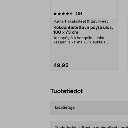
5viidestä
4.5viidestä
arvostelut
254
tähdestä
tähdestä
Puutarhakalusteet & tarvikkeet
Kokoontaitettava pöytä ulos,
180 x 73 cm
Taittopöytä 6 hengelle – taita
kasaan ja kanna kuin laukkua.
Kokoontaitettava pö...
49,95
Lisää ostoskoriin
Tuotetiedot
Lisätietoja