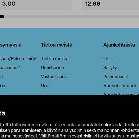
3,00
12,99
Lisää ostoskoriin
Lisää ostoskoriin
ysymyksiä
Tietoa meistä
Ajankohtaista
isään/Rekisteröidy
Tietoa meistä
Grillit
 salasana?
Uutishuone
Säilytys
ot
Vastuullisuus
Painepesurit
ria
Ura
Ruohotrimmerit
Aurinkokennovala
tä
it, että tallennamme evästeitä ja muuta seurantateknologiaa laitteelles
uksen parantamiseen ja käytön analysointiin sekä mainonnan kohdenta
t ja mainosevästeet. Välttämättömiin evästeisiin ei tarvita suostumustas