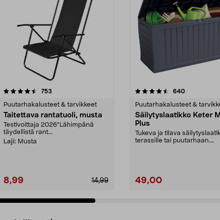
4.5 viidestä
arvostelut
4.5 viidestä
arvostelut
753
640
tähdestä
Puutarhakalusteet & tarvikkeet
Puutarhakalusteet & tarvikk
Taitettava rantatuoli, musta
Säilytyslaatikko Keter 
Plus
Testivoittaja 2026”Lähimpänä
täydellistä rant...
Tukeva ja tilava säilytyslaati
terassille tai puutarhaan.
Laji:
Musta
Täydellinen laatikk...
8,99
49,00
14,99