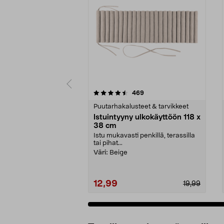
5 viidestä
4.5 viidestä
arvostelut
469
tähdestä
tähdestä
Puutarhakalusteet & tarvikkeet
Istuintyyny ulkokäyttöön 118 x
38 cm
Istu mukavasti penkillä, terassilla
tai pihat...
Väri:
Beige
12,99
19,99