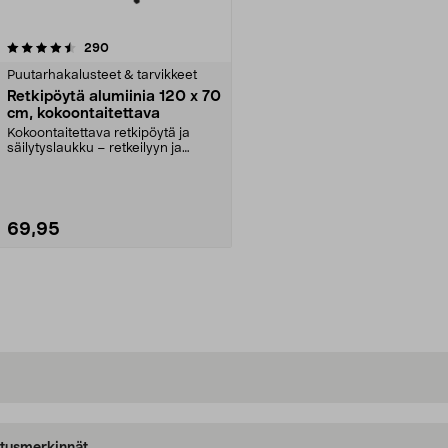
arvostelut
290
Puutarhakalusteet & tarvikkeet
Retkipöytä alumiinia 120 x 70
cm, kokoontaitettava
Kokoontaitettava retkipöytä ja
säilytyslaukku – retkeilyyn ja
piknikille. Suuri ...
69,95
Lisää ostoskoriin