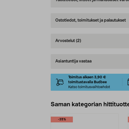
Tuotetiedot, liitteet ja mahdolliset var
Ostotiedot, toimitukset ja palautukset
Arvostelut
(2)
Asiantuntija vastaa
Toimitus alkaen 3,90 €
toimitustavalla Budbee
Katso toimitusvaihtoehdot
Saman kategorian hittituott
-35%