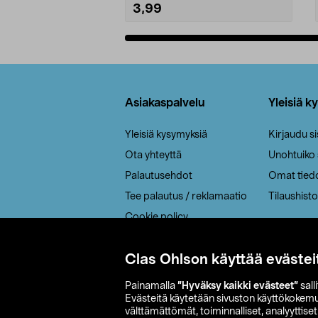
3,99
Lisää ostoskoriin
Alatunniste
Asiakaspalvelu
Yleisiä k
Yleisiä kysymyksiä
Kirjaudu s
Ota yhteyttä
Unohtuiko
Palautusehdot
Omat tied
Tee palautus / reklamaatio
Tilaushisto
Cookie policy
Toimitustavat
Clas Ohlson käyttää evästei
Saavutettavuus
Painamalla
”Hyväksy kaikki evästeet”
sall
Evästeitä käytetään sivuston käyttökokem
välttämättömät, toiminnalliset, analyyttise