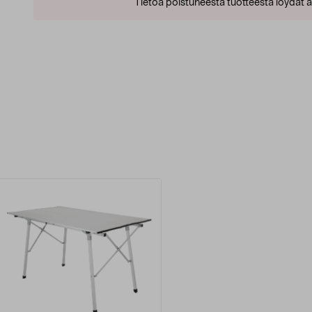
Tietoa poistuneesta tuotteesta löydät al