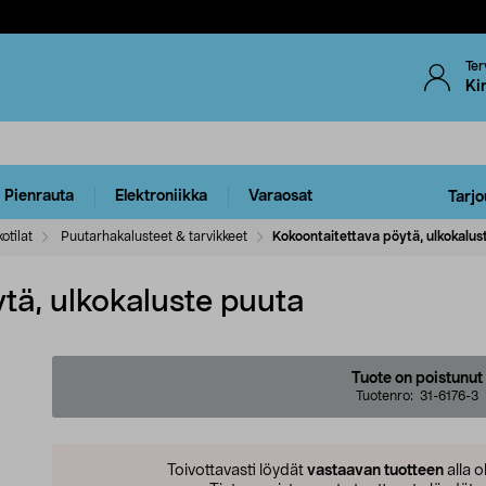
Ter
Ki
Pienrauta
Elektroniikka
Varaosat
Tarjo
otilat
Puutarhakalusteet & tarvikkeet
Kokoontaitettava pöytä, ulkokalus
tä, ulkokaluste puuta
Tuote on poistunut
Tuotenro:
31-6176-3
Toivottavasti löydät
vastaavan tuotteen
alla o