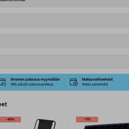
oitusmerkinnät
Ilmainen palautus myymälään
Maksuvaihtoehdot
365 päivän palautusoikeus
Katso ostoehdot
eet
-40%
-17%