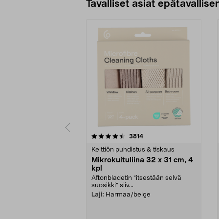
Tavalliset asiat epätavallisen
5viidestä
4.5viidestä
arvostelut
3814
tähdestä
tähdestä
Keittiön puhdistus & tiskaus
Mikrokuituliina 32 x 31 cm, 4
kpl
Aftonbladetin "itsestään selvä
suosikki" siiv...
Laji:
Harmaa/beige