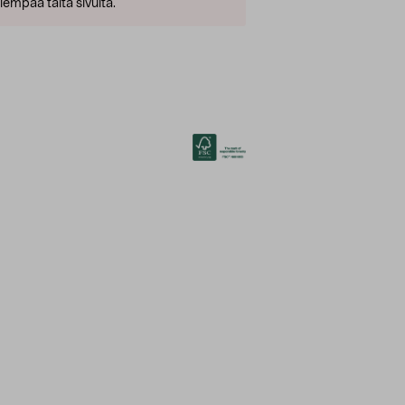
empaa tältä sivulta.