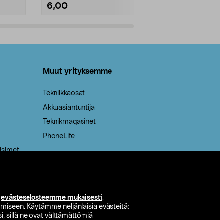
6,00
2,00
Lisää ostoskoriin
Lisää
Muut yrityksemme
Tekniikkaosat
Akkuasiantuntija
Teknikmagasinet
PhoneLife
isimet
i
evästeselosteemme mukaisesti
.
miseen. Käytämme neljänlaisia evästeitä:
i, sillä ne ovat välttämättömiä