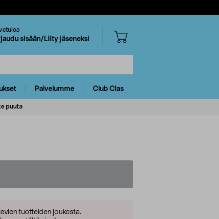
vetuloa
rjaudu sisään/Liity jäseneksi
ukset
Palvelumme
Club Clas
te puuta
levien tuotteiden joukosta.