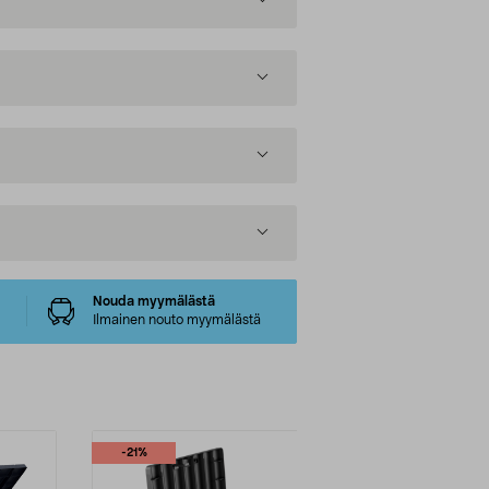
Nouda myymälästä
Ilmainen nouto myymälästä
-21%
-20%