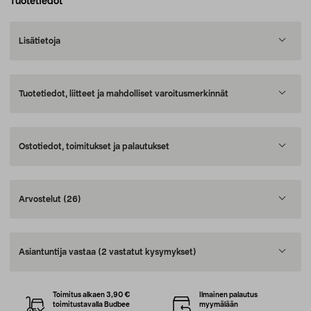
Tuotetiedot
Lisätietoja
Tuotetiedot, liitteet ja mahdolliset varoitusmerkinnät
Ostotiedot, toimitukset ja palautukset
Arvostelut
(26)
Asiantuntija vastaa
(2 vastatut kysymykset)
Toimitus alkaen 3,90 €
Ilmainen palautus
toimitustavalla Budbee
myymälään