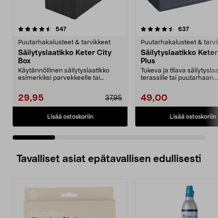
4.5 viidestä
arvostelut
4.5 viidestä
arvostelut
547
637
tähdestä
t
Puutarhakalusteet & tarvikkeet
Puutarhakalusteet & tarvi
Säilytyslaatikko Keter City
Säilytyslaatikko Kete
Box
Plus
Käytännöllinen säilytyslaatikko
Tukeva ja tilava säilytysla
esimerkiksi parvekkeelle tai
terassille tai puutarhaan.
pihalle. Sopii hyvi...
Täydellinen laatikk...
29,95
49,00
37,95
Lisää ostoskoriin
Lisää ostoskoriin
Tavalliset asiat epätavallisen edullisesti