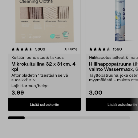
4.5viidestä
arvostelut
4.5viidestä
arvostel
3809
1560
(1,00/kpl)
tähdestä
t
Keittiön puhdistus & tiskaus
Hiilihapotuslaitteet & mau
Mikrokuituliina 32 x 31 cm, 4
Hiilihappopatruuna tä
kpl
vaihto Wassermaxx, 6
Aftonbladetin "itsestään selvä
Täyttöpatruuna, joka ost
suosikki" siiv...
myymälästä – muista ott
patruuna mukaasi m...
Laji:
Harmaa/beige
3,99
3,00
Lisää ostoskoriin
Lisää ostoskoriin