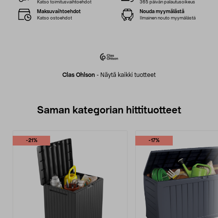
Katso toimitusvaihtoehdot
365 päivän palautusoikeus
Maksuvaihtoehdot
Nouda myymälästä
Katso ostoehdot
Ilmainen nouto myymälästä
Clas Ohlson
-
Näytä kaikki tuotteet
Saman kategorian hittituotteet
-21%
-17%