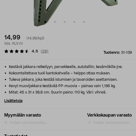
14,99
(14,99/kpl)
(sis. ALV:n)
4.5
(
26
)
Tuotenro:
31-139
Kestävä jakkara retkeilyyn, parvekkeelle, autotalliin, kesämökille jne.
Kokoontaitettava tuoli kantokahvalla – helppo ottaa mukaan.
Tukeva jakkara, joka kestää istumisen ja tavaroiden asettamisen.
Kevyt muovijakkara kestävää PP-muovia – painaa vain 1,195 kg.
Mitat: 45 x 31 x 39,8 cm. Suurin paino: 110 kg. Väri: vihreä.
Lisätietoja
Myymälän varasto
Verkkokaupan varasto
Hakee varastosaldoa...
Hakee varastosaldoa...