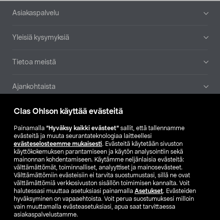
Alatunniste
Asiakaspalvelu
Yleisiä kysymyksiä
Tietoa meistä
Ajankohtaista
Clas Ohlson käyttää evästeitä
Muut yrityksemme
Painamalla
”Hyväksy kaikki evästeet”
sallit, että tallennamme
Etsi myymälä
evästeitä ja muuta seurantateknologiaa laitteellesi
evästeselosteemme mukaisesti
. Evästeitä käytetään sivuston
käyttökokemuksen parantamiseen ja käytön analysointiin sekä
mainonnan kohdentamiseen. Käytämme neljänlaisia evästeitä:
SE
NO
FI
välttämättömät, toiminnalliset, analyyttiset ja mainosevästeet.
Välttämättömiin evästeisiin ei tarvita suostumustasi, sillä ne ovat
FI
SV
välttämättömiä verkkosivuston sisällön toimimisen kannalta. Voit
halutessasi muuttaa asetuksiasi painamalla
Asetukset
. Evästeiden
hyväksyminen on vapaaehtoista. Voit perua suostumuksesi milloin
vain muuttamalla evästeasetuksiasi, apua saat tarvittaessa
asiakaspalvelustamme.