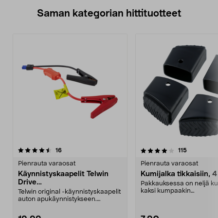
Saman kategorian hittituotteet
4.0 viidestä
arvostelut
4.5 viidestä
arvostelut
16
115
tähdestä
t
Pienrauta varaosat
Pienrauta varaosat
Käynnistyskaapelit Telwin
Kumijalka tikkaisiin, 4
Drive
Pakkauksessa on neljä ku
Mini/9000/13000/1250/150
kaksi kumpaakin
Telwin original -käynnistyskaapelit
0/1750, EC5
kokoa.Sisämitat:Iso jalka: 2
auton apukäynnistykseen.
Käynnistyskaapelit ...