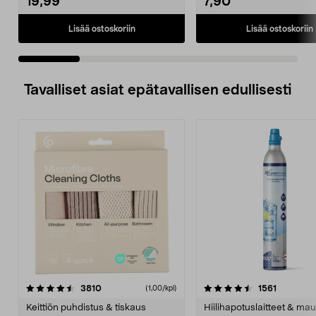
19,99
7,90
Lisää ostoskoriin
Lisää ostoskoriin
Tavalliset asiat epätavallisen edullisesti
4.5viidestä
arvostelut
4.5viidestä
arvostelu
3810
1561
(1,00/kpl)
tähdestä
t
Keittiön puhdistus & tiskaus
Hiilihapotuslaitteet & mau