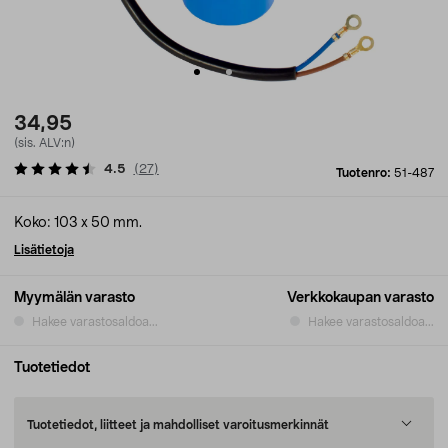
34,95
(sis. ALV:n)
4.5
(
27
)
Tuotenro:
51-487
Koko: 103 x 50 mm.
Lisätietoja
Myymälän varasto
Verkkokaupan varasto
Hakee varastosaldoa...
Hakee varastosaldoa...
Tuotetiedot
Tuotetiedot, liitteet ja mahdolliset varoitusmerkinnät