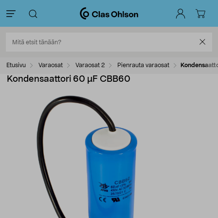
Etusivu
Varaosat
Varaosat 2
Pienrauta varaosat
Kondensaatt
Kondensaattori 60 µF CBB60