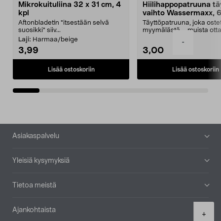
Mikrokuituliina 32 x 31 cm, 4
Hiilihappopatruuna tä
kpl
vaihto Wassermaxx, 6
Aftonbladetin "itsestään selvä
Täyttöpatruuna, joka ost
suosikki" siiv...
myymälästä – muista ott
patruuna mukaasi m...
Laji:
Harmaa/beige
-
3,99
3,00
Lisää ostoskoriin
Lisää ostoskoriin
Alatunniste
Asiakaspalvelu
Yleisiä kysymyksiä
Tietoa meistä
Ajankohtaista
Product
+
quantity