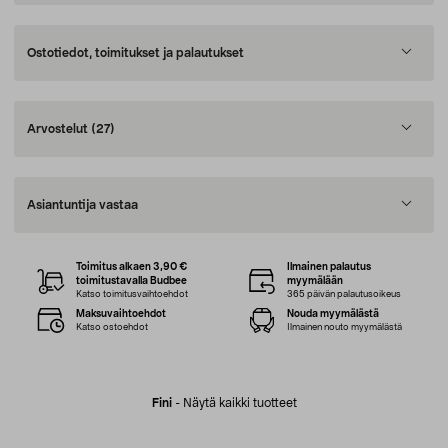
Ostotiedot, toimitukset ja palautukset
Arvostelut
(27)
Asiantuntija vastaa
Toimitus alkaen 3,90 €
Ilmainen palautus
toimitustavalla Budbee
myymälään
Katso toimitusvaihtoehdot
365 päivän palautusoikeus
Maksuvaihtoehdot
Nouda myymälästä
Katso ostoehdot
Ilmainen nouto myymälästä
Fini
-
Näytä kaikki tuotteet