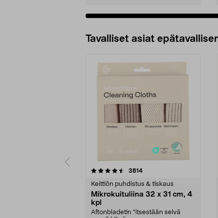
Tavalliset asiat epätavallisen
5viidestä
4.5viidestä
arvostelut
3814
tähdestä
tähdestä
Keittiön puhdistus & tiskaus
Mikrokuituliina 32 x 31 cm, 4
kpl
Aftonbladetin "itsestään selvä