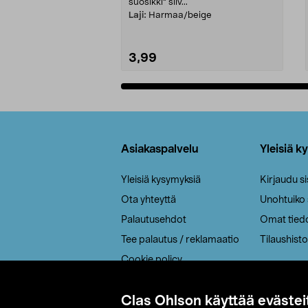
suosikki" siiv...
Laji:
Harmaa/beige
3,99
Lisää ostoskoriin
Alatunniste
Asiakaspalvelu
Yleisiä k
Yleisiä kysymyksiä
Kirjaudu s
Ota yhteyttä
Unohtuiko
Palautusehdot
Omat tied
Tee palautus / reklamaatio
Tilaushisto
Cookie policy
Toimitustavat
Clas Ohlson käyttää evästei
Saavutettavuus