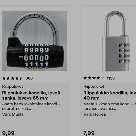
4.0 viidestä
arvostelut
4.5 viidestä
arvostelut
366
1159
tähdestä
Riippulukot
Riippulukot
Riippulukko koodilla, leveä
Riippulukko koodilla, le
sanka, leveys 65 mm
40 mm
Aseta henkilökohtainen koodi –
Aseta lukkoon oma koodi – 
suuret, selkeä...
tarvitse avaimia...
Väri:
Musta
Väri:
Hopea
9,99
7,99