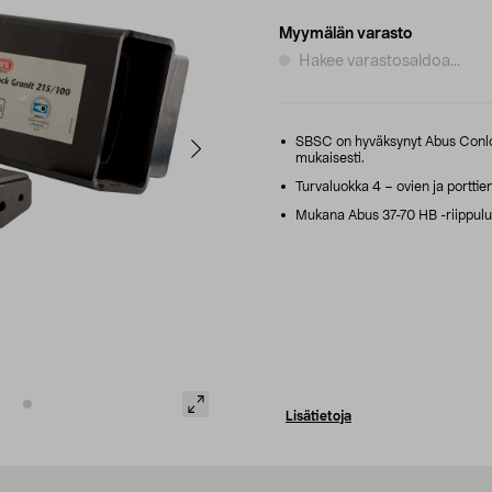
Myymälän varasto
Hakee varastosaldoa...
SBSC on hyväksynyt Abus Conloc
mukaisesti.
Turvaluokka 4 – ovien ja porttie
Mukana Abus 37-70 HB -riippulu
Lisätietoja