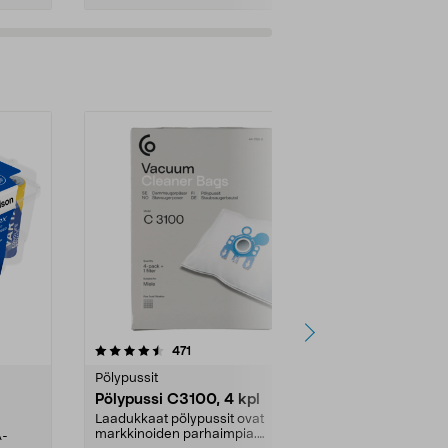
4.5viidestä
arvostelut
4.5
471
6
tähdestä
tähdestä
Pölypussit
Kierrätys & ro
Pölypussi C3100, 4 kpl
Roskapussi,
kahvat, 30 l
Laadukkaat pölypussit ovat
markkinoiden parhaimpia.
A-
Testivoittaja 