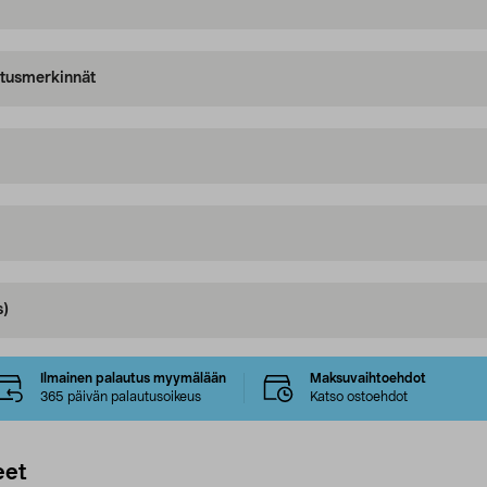
oitusmerkinnät
s)
Ilmainen palautus myymälään
Maksuvaihtoehdot
365 päivän palautusoikeus
Katso ostoehdot
eet