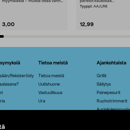
myymälästä – muista ottaa vanha
paristot kaukosää...
patruuna mukaasi m...
Tyyppi:
AA/LR6
3,00
12,99
Lisää ostoskoriin
Lisää ostoskoriin
ysymyksiä
Tietoa meistä
Ajankohtaista
isään/Rekisteröidy
Tietoa meistä
Grillit
 salasana?
Uutishuone
Säilytys
ot
Vastuullisuus
Painepesurit
ria
Ura
Ruohotrimmerit
Aurinkokennovala
tä