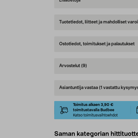
Lisätietoja
Tuotetiedot, liitteet ja mahdolliset var
Ostotiedot, toimitukset ja palautukset
Arvostelut
(9)
Asiantuntija vastaa
(1 vastattu kysymy
Toimitus alkaen 3,90 €
toimitustavalla Budbee
Katso toimitusvaihtoehdot
Saman kategorian hittituott