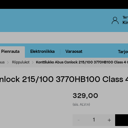
Ter
Ki
Pienrauta
Elektroniikka
Varaosat
Tarjo
uus
Riippulukot
Konttilukko Abus Conlock 215/100 3770HB100 Class 4 
onlock 215/100 3770HB100 Class 4
329,00
(sis. ALV:n)
Product
quantity