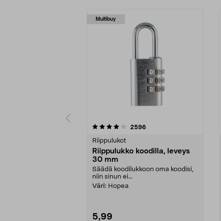
Multibuy
0 viidestä
4.5 viidestä
arvostelut
2596
tähdestä
tähdestä
Riippulukot
Riippulukko koodilla, leveys
30 mm
Säädä koodilukkoon oma koodisi,
niin sinun ei...
Väri:
Hopea
5,99