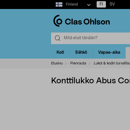
Select
FI
SV
Finland
market
Koti
Sähkö
Vapaa-aika
Etusivu
Pienrauta
Lukot & kodin turvallis
Konttilukko Abus C