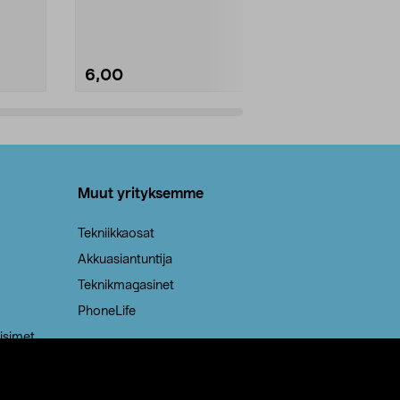
Kestävä, jopa 50 % suurempi ...
roskapussi u
Roskapussi, jo
6,00
2,00
Lisää ostoskoriin
Lisää
Muut yrityksemme
Tekniikkaosat
Akkuasiantuntija
Teknikmagasinet
PhoneLife
isimet