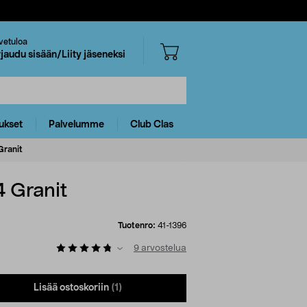
vetuloa
rjaudu sisään/Liity jäseneksi
ukset
Palvelumme
Club Clas
Granit
 Granit
Tuotenro:
41-1396
9
arvostelua
Lisää ostoskoriin
(1)