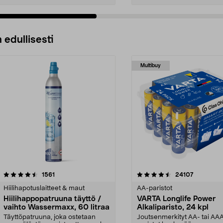
 edullisesti
Multibuy
4.5viidestä
arvostelut
4.5viidestä
arvostelut
1561
24107
tähdestä
Hiilihapotuslaitteet & maut
AA-paristot
Hiilihappopatruuna täyttö /
VARTA Longlife Power
vaihto Wassermaxx, 60 litraa
Alkaliparisto, 24 kpl
Täyttöpatruuna, joka ostetaan
Joutsenmerkityt AA- tai AA