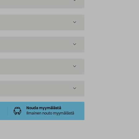
Nouda myymälästä
Ilmainen nouto myymälästä