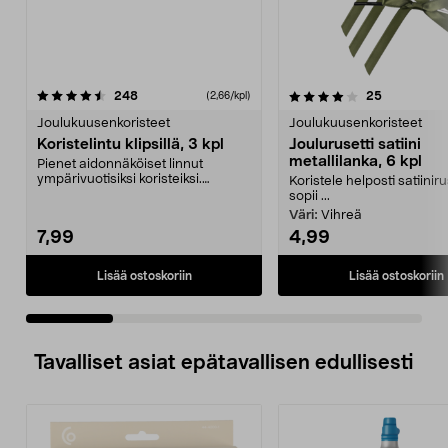
4.0 viidestä
arvostelut
4.0 viidestä
arvostelut
248
25
(2,66/kpl)
tähdestä
t
Joulukuusenkoristeet
Joulukuusenkoristeet
Koristelintu klipsillä, 3 kpl
Joulurusetti satiini
metallilanka, 6 kpl
Pienet aidonnäköiset linnut
ympärivuotisiksi koristeiksi.
Koristele helposti satiiniru
Joulukuuseen, virpomis...
sopii ...
Väri:
Vihreä
7,99
4,99
Lisää ostoskoriin
Lisää ostoskoriin
Tavalliset asiat epätavallisen edullisesti