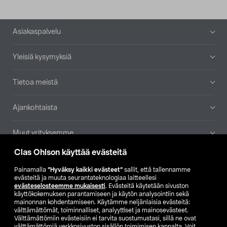
Alatunniste
Asiakaspalvelu
Yleisiä kysymyksiä
Tietoa meistä
Ajankohtaista
Muut yrityksemme
Clas Ohlson käyttää evästeitä
Etsi myymälä
Painamalla
”Hyväksy kaikki evästeet”
sallit, että tallennamme
evästeitä ja muuta seurantateknologiaa laitteellesi
SE
NO
FI
evästeselosteemme mukaisesti
. Evästeitä käytetään sivuston
käyttökokemuksen parantamiseen ja käytön analysointiin sekä
FI
SV
mainonnan kohdentamiseen. Käytämme neljänlaisia evästeitä:
välttämättömät, toiminnalliset, analyyttiset ja mainosevästeet.
Välttämättömiin evästeisiin ei tarvita suostumustasi, sillä ne ovat
välttämättömiä verkkosivuston sisällön toimimisen kannalta. Voit