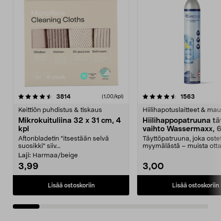
4.5viidestä
arvostelut
4.5viidestä
arvostelu
3814
1563
(1,00/kpl)
tähdestä
t
Keittiön puhdistus & tiskaus
Hiilihapotuslaitteet & mau
Mikrokuituliina 32 x 31 cm, 4
Hiilihappopatruuna tä
kpl
vaihto Wassermaxx, 6
Aftonbladetin "itsestään selvä
Täyttöpatruuna, joka ost
suosikki" siiv...
myymälästä – muista ott
patruuna mukaasi m...
Laji:
Harmaa/beige
3,99
3,00
Lisää ostoskoriin
Lisää ostoskoriin