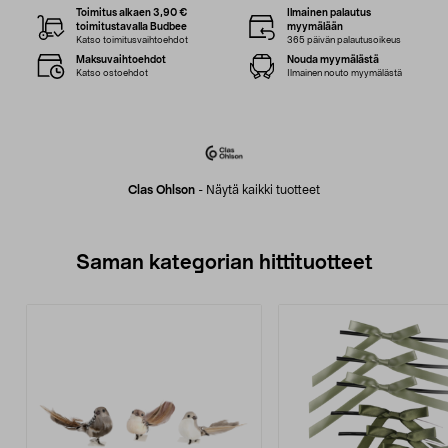
Toimitus alkaen 3,90 €
Ilmainen palautus
toimitustavalla Budbee
myymälään
Katso toimitusvaihtoehdot
365 päivän palautusoikeus
Maksuvaihtoehdot
Nouda myymälästä
Katso ostoehdot
Ilmainen nouto myymälästä
Clas Ohlson
-
Näytä kaikki tuotteet
Saman kategorian hittituotteet