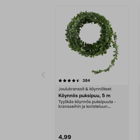
5 viidestä
4.5 viidestä
arvostelut
384
tähdestä
tähdestä
Joulukranssit & köynnökset
Köynnös puksipuu, 5 m
Tyylikäs köynnös puksipuuta -
kransseihin ja koristeluun.
Puksipuuköynnös joului...
4,99