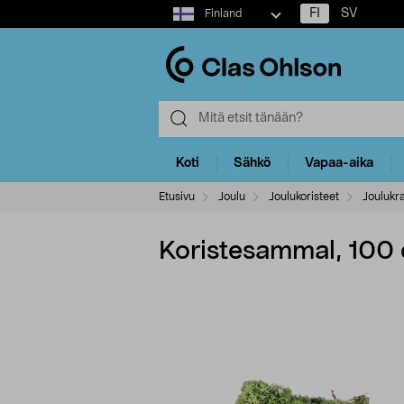
Select
FI
SV
Finland
market
Koti
Sähkö
Vapaa-aika
Etusivu
Joulu
Joulukoristeet
Joulukr
Koristesammal, 10