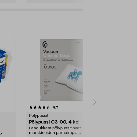
4.5viidestä
arvostelut
4.5
471
6
tähdestä
tähdestä
Pölypussit
Kierrätys & ro
Pölypussi C3100, 4 kpl
Roskapussi,
kahvat, 30 l
Laadukkaat pölypussit ovat
markkinoiden parhaimpia.
A-
Testivoittaja 