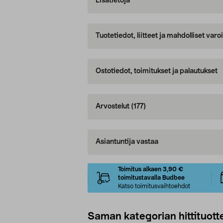
Lisätietoja
Tuotetiedot, liitteet ja mahdolliset var
Ostotiedot, toimitukset ja palautukset
Arvostelut
(177)
Asiantuntija vastaa
Toimitus alkaen 3,90 €
toimitustavalla Budbee
Katso toimitusvaihtoehdot
Saman kategorian hittituott