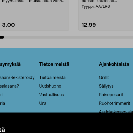
myymälästä – muista ottaa vanha
paristot kaukosää...
patruuna mukaasi m...
Tyyppi:
AA/LR6
3,00
12,99
Lisää ostoskoriin
Lisää ostoskoriin
ysymyksiä
Tietoa meistä
Ajankohtaista
isään/Rekisteröidy
Tietoa meistä
Grillit
 salasana?
Uutishuone
Säilytys
ot
Vastuullisuus
Painepesurit
ria
Ura
Ruohotrimmerit
Aurinkokennovala
tä