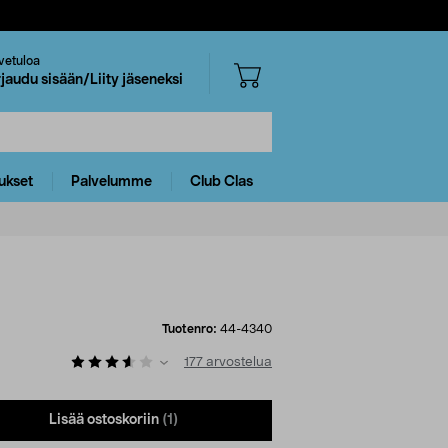
vetuloa
rjaudu sisään/Liity jäseneksi
ukset
Palvelumme
Club Clas
Tuotenro:
44-4340
177
arvostelua
Lisää ostoskoriin
(1)