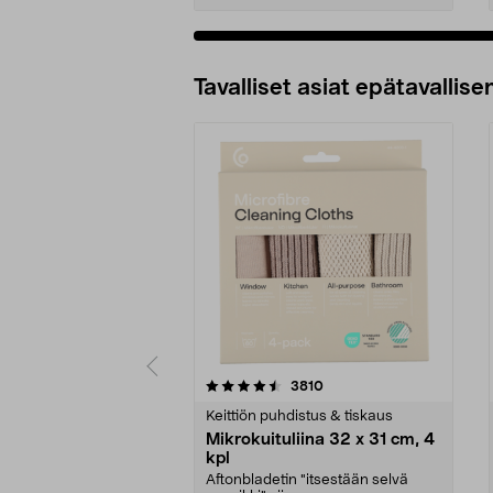
Tavalliset asiat epätavallisen
5viidestä
4.5viidestä
arvostelut
3810
tähdestä
tähdestä
Keittiön puhdistus & tiskaus
Mikrokuituliina 32 x 31 cm, 4
kpl
Aftonbladetin "itsestään selvä