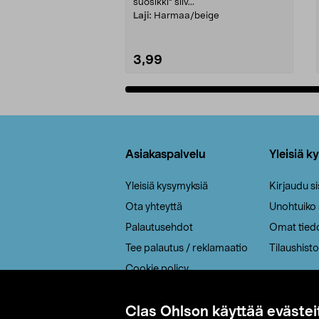
suosikki" siiv...
Laji:
Harmaa/beige
3,99
Lisää ostoskoriin
Alatunniste
Asiakaspalvelu
Yleisiä k
Yleisiä kysymyksiä
Kirjaudu s
Ota yhteyttä
Unohtuiko
Palautusehdot
Omat tied
Tee palautus / reklamaatio
Tilaushisto
Cookie policy
Toimitustavat
Clas Ohlson käyttää evästei
Saavutettavuus