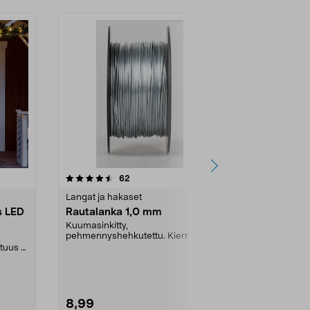
4.5 viidestä
arvostelut
4.0
62
1
tähdestä
tähdestä
Langat ja hakaset
Langat ja hak
s LED
Rautalanka 1,0 mm
Kuparilank
Kuumasinkitty,
Pehmennysheh
pehmennyshehkutettu. Kierretty
muovipuikkoo
kelalle.
ituus 5
8,99
6,99