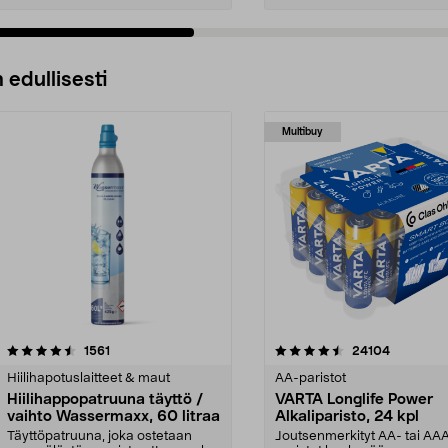
 edullisesti
Multibuy
4.5viidestä
arvostelut
4.5viidestä
arvostelut
1561
24104
tähdestä
Hiilihapotuslaitteet & maut
AA-paristot
Hiilihappopatruuna täyttö /
VARTA Longlife Power
vaihto Wassermaxx, 60 litraa
Alkaliparisto, 24 kpl
Täyttöpatruuna, joka ostetaan
Joutsenmerkityt AA- tai AA