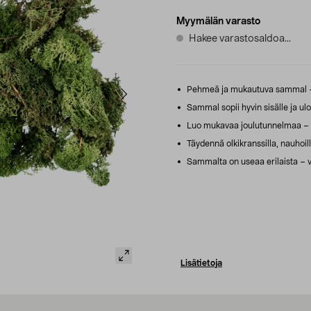
Myymälän varasto
Hakee varastosaldoa...
Pehmeä ja mukautuva sammal – k
Sammal sopii hyvin sisälle ja ulo
Luo mukavaa joulutunnelmaa – e
Täydennä olkikranssilla, nauhoill
Sammalta on useaa erilaista – ver
Lisätietoja