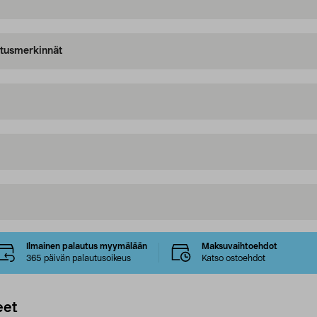
oitusmerkinnät
Ilmainen palautus myymälään
Maksuvaihtoehdot
365 päivän palautusoikeus
Katso ostoehdot
eet