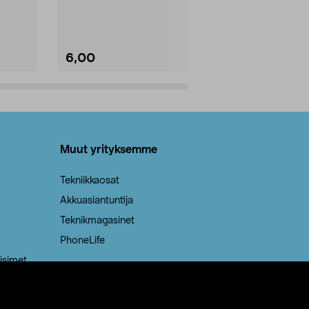
Kestävä, jopa 50 % suurempi ...
roskapussi u
Roskapussi, jo
6,00
2,00
Lisää ostoskoriin
Lisää
Muut yrityksemme
Tekniikkaosat
Akkuasiantuntija
Teknikmagasinet
PhoneLife
isimet