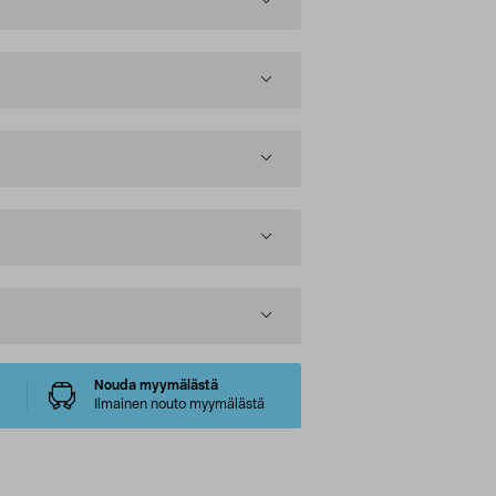
Nouda myymälästä
Ilmainen nouto myymälästä