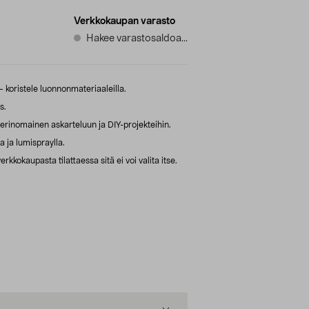
Verkkokaupan varasto
Hakee varastosaldoa...
oristele luonnonmateriaaleilla.
s.
rinomainen askarteluun ja DIY-projekteihin.
a ja lumispraylla.
kkokaupasta tilattaessa sitä ei voi valita itse.