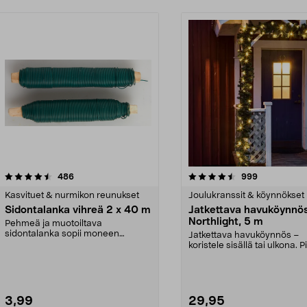
4.5 viidestä
arvostelut
4.5 viidestä
arvostelut
486
999
tähdestä
Kasvituet & nurmikon reunukset
Joulukranssit & köynnökset
Sidontalanka vihreä 2 x 40 m
Jatkettava havuköynnö
Northlight, 5 m
Pehmeä ja muotoiltava
sidontalanka sopii moneen
Jatkettava havuköynnös –
käyttötarkoitukseen. Muovitettu ...
koristele sisällä tai ulkona. P
metriä, 60 lämpi...
3,99
29,95