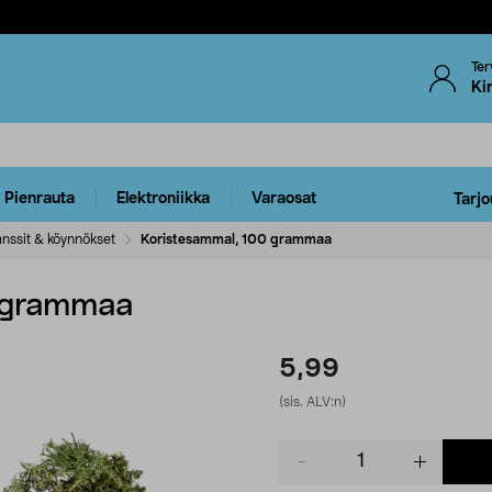
Ter
Ki
Pienrauta
Elektroniikka
Varaosat
Tarjo
anssit & köynnökset
Koristesammal, 100 grammaa
0 grammaa
5,99
(sis. ALV:n)
Product
quantity