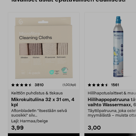
4.5viidestä
arvostelut
4.5viidestä
arvostelu
3810
1561
(1,00/kpl)
tähdestä
t
Keittiön puhdistus & tiskaus
Hiilihapotuslaitteet & mau
Mikrokuituliina 32 x 31 cm, 4
Hiilihappopatruuna tä
kpl
vaihto Wassermaxx, 6
Aftonbladetin "itsestään selvä
Täyttöpatruuna, joka ost
suosikki" siiv...
myymälästä – muista ott
patruuna mukaasi m...
Laji:
Harmaa/beige
3,99
3,00