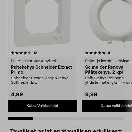
5.0 viidestä
arvostelut
4.5 viidestä
arvostelut
18
4
tähdestä
t
Peite- ja korotuskehykset
Peite- ja korotuskehykset
Peitekehys Schneider Exxact
Schneider Renova
Primo
Päätekehys, 2 kpl
Schneider Exxact -sarjan kehys.
Päätekehys Renovan
Schneider Exx...
yhdistelmäkehyksiin – saat
4,99
9,99
Katso Vaihtoehdot
Katso Vaihtoehdo
Tavalliset asiat epätavallisen edullisesti