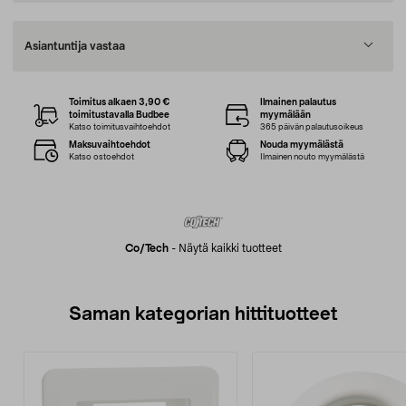
Asiantuntija vastaa
Toimitus alkaen 3,90 €
Ilmainen palautus
toimitustavalla Budbee
myymälään
Katso toimitusvaihtoehdot
365 päivän palautusoikeus
Maksuvaihtoehdot
Nouda myymälästä
Katso ostoehdot
Ilmainen nouto myymälästä
Co/tech
-
Näytä kaikki tuotteet
Saman kategorian hittituotteet