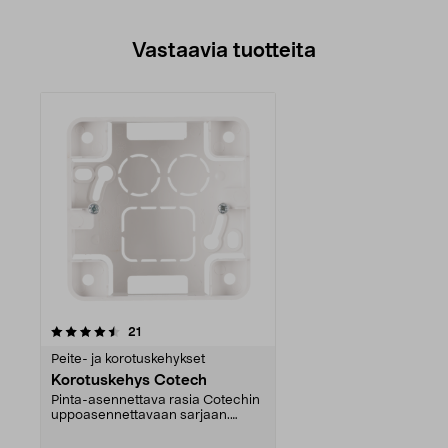
Vastaavia tuotteita
arvostelut
21
Peite- ja korotuskehykset
Korotuskehys Cotech
Pinta-asennettava rasia Cotechin
uppoasennettavaan sarjaan.
Yhteensopivuus: Cote...