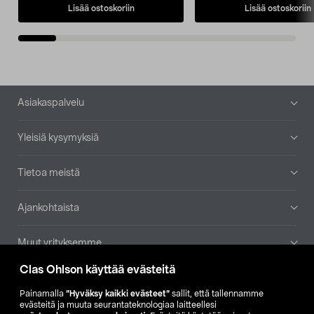
Lisää ostoskoriin
Lisää ostoskoriin
Alatunniste
Asiakaspalvelu
Yleisiä kysymyksiä
Tietoa meistä
Ajankohtaista
Muut yrityksemme
Clas Ohlson käyttää evästeitä
Etsi myymälä
Painamalla
”Hyväksy kaikki evästeet”
sallit, että tallennamme
evästeitä ja muuta seurantateknologiaa laitteellesi
SE
NO
FI