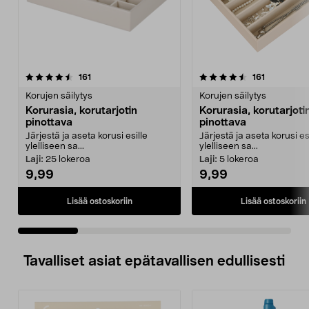
4.5 viidestä
arvostelut
4.5 viidestä
arvostelut
161
161
tähdestä
t
Korujen säilytys
Korujen säilytys
Korurasia, korutarjotin
Korurasia, korutarjoti
pinottava
pinottava
Järjestä ja aseta korusi esille
Järjestä ja aseta korusi es
ylelliseen sa...
ylelliseen sa...
Laji:
25 lokeroa
Laji:
5 lokeroa
9,99
9,99
Lisää ostoskoriin
Lisää ostoskoriin
Tavalliset asiat epätavallisen edullisesti