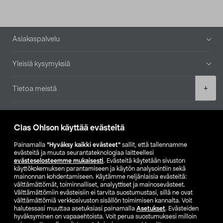
Alatunniste
Asiakaspalvelu
Yleisiä kysymyksiä
Product
+
Tietoa meistä
quantity
Ajankohtaista
Clas Ohlson käyttää evästeitä
Muut yrityksemme
Painamalla
”Hyväksy kaikki evästeet”
sallit, että tallennamme
evästeitä ja muuta seurantateknologiaa laitteellesi
evästeselosteemme mukaisesti
. Evästeitä käytetään sivuston
Etsi myymälä
käyttökokemuksen parantamiseen ja käytön analysointiin sekä
mainonnan kohdentamiseen. Käytämme neljänlaisia evästeitä:
välttämättömät, toiminnalliset, analyyttiset ja mainosevästeet.
SE
NO
FI
Välttämättömiin evästeisiin ei tarvita suostumustasi, sillä ne ovat
välttämättömiä verkkosivuston sisällön toimimisen kannalta. Voit
FI
SV
halutessasi muuttaa asetuksiasi painamalla
Asetukset
. Evästeiden
hyväksyminen on vapaaehtoista. Voit perua suostumuksesi milloin