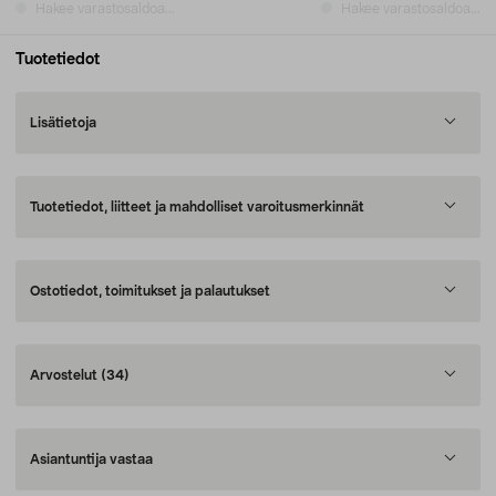
Hakee varastosaldoa...
Hakee varastosaldoa...
Tuotetiedot
Lisätietoja
Tuotetiedot, liitteet ja mahdolliset varoitusmerkinnät
Ostotiedot, toimitukset ja palautukset
Arvostelut
(34)
Asiantuntija vastaa