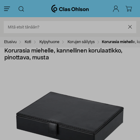
Etusivu
Koti
Kylpyhuone
Korujen säilytys
Korurasia miehelle, k
Korurasia miehelle, kannellinen korulaatikko,
pinottava, musta