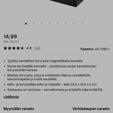
14,99
(sis. ALV:n)
4.6
(
34
)
Tuotenro:
44-7090-1
Tyylikäs samettinen korurasia magneettisella kannella.
Musta korulaatikko kannella – pinottavissa sarjan kannettomien
korurasioiden kanssa.
Miesten korurasia, jossa 8 erikokoista lokeroa rannekelloille,
kalvosinnapeille ja muille asusteille.
Kello- ja korulaatikko kotiin ja matkalle – koko 24,5 x 18,5 x 5 cm.
Saatavana eri versioina – kannettomana ja erilaisilla lokeromäärillä.
Lisätietoja
Myymälän varasto
Verkkokaupan varasto