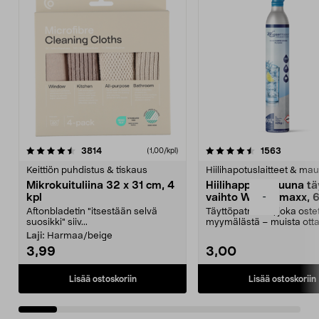
4.5viidestä
arvostelut
4.5viidestä
arvostelu
3814
1563
(1,00/kpl)
tähdestä
t
Keittiön puhdistus & tiskaus
Hiilihapotuslaitteet & mau
Mikrokuituliina 32 x 31 cm, 4
Hiilihappopatruuna tä
-
kpl
vaihto Wassermaxx, 6
Aftonbladetin "itsestään selvä
Täyttöpatruuna, joka ost
suosikki" siiv...
myymälästä – muista ott
patruuna mukaasi m...
Laji:
Harmaa/beige
3,99
3,00
Lisää ostoskoriin
Lisää ostoskoriin