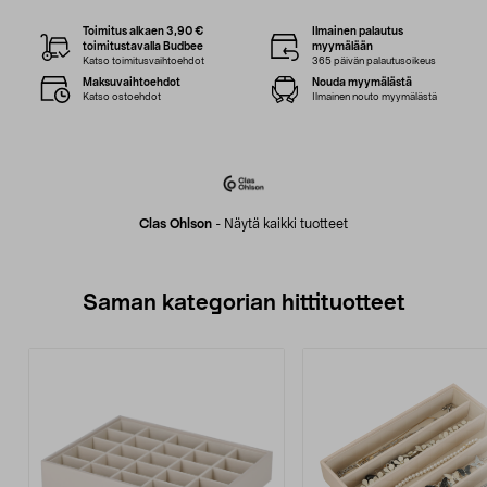
Toimitus alkaen 3,90 €
Ilmainen palautus
toimitustavalla Budbee
myymälään
Katso toimitusvaihtoehdot
365 päivän palautusoikeus
Maksuvaihtoehdot
Nouda myymälästä
Katso ostoehdot
Ilmainen nouto myymälästä
Clas Ohlson
-
Näytä kaikki tuotteet
Saman kategorian hittituotteet