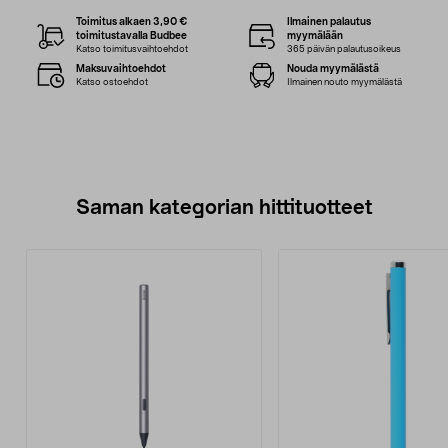
Toimitus alkaen 3,90 €
Ilmainen palautus
toimitustavalla Budbee
myymälään
Katso toimitusvaihtoehdot
365 päivän palautusoikeus
Maksuvaihtoehdot
Nouda myymälästä
Katso ostoehdot
Ilmainen nouto myymälästä
Saman kategorian hittituotteet