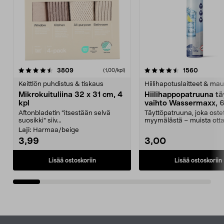
4.5viidestä
arvostelut
4.5viidestä
arvostel
3809
1560
(1,00/kpl)
tähdestä
t
Keittiön puhdistus & tiskaus
Hiilihapotuslaitteet & mau
Mikrokuituliina 32 x 31 cm, 4
Hiilihappopatruuna tä
kpl
vaihto Wassermaxx, 6
Aftonbladetin "itsestään selvä
Täyttöpatruuna, joka ost
suosikki" siiv...
myymälästä – muista ott
patruuna mukaasi m...
Laji:
Harmaa/beige
3,99
3,00
Lisää ostoskoriin
Lisää ostoskoriin
Alatunniste