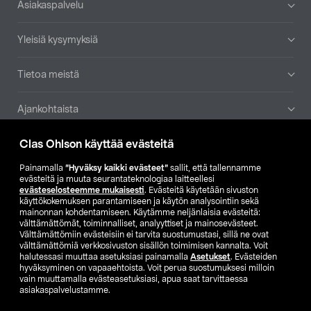
Asiakaspalvelu
Yleisiä kysymyksiä
Tietoa meistä
Ajankohtaista
Clas Ohlson käyttää evästeitä
Muut yrityksemme
Painamalla
”Hyväksy kaikki evästeet”
sallit, että tallennamme
Etsi myymälä
evästeitä ja muuta seurantateknologiaa laitteellesi
evästeselosteemme mukaisesti
. Evästeitä käytetään sivuston
käyttökokemuksen parantamiseen ja käytön analysointiin sekä
mainonnan kohdentamiseen. Käytämme neljänlaisia evästeitä:
SE
NO
FI
välttämättömät, toiminnalliset, analyyttiset ja mainosevästeet.
Välttämättömiin evästeisiin ei tarvita suostumustasi, sillä ne ovat
FI
SV
välttämättömiä verkkosivuston sisällön toimimisen kannalta. Voit
halutessasi muuttaa asetuksiasi painamalla
Asetukset
. Evästeiden
hyväksyminen on vapaaehtoista. Voit perua suostumuksesi milloin
vain muuttamalla evästeasetuksiasi, apua saat tarvittaessa
asiakaspalvelustamme.