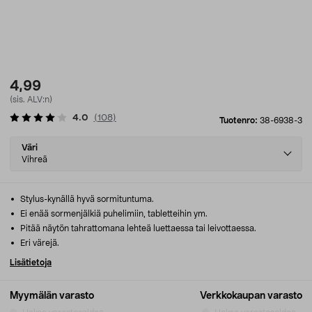
4,99
(sis. ALV:n)
4.0
(
108
)
Tuotenro:
38-6938-3
Select
Väri
variant
Vihreä
Stylus-kynällä hyvä sormituntuma.
Ei enää sormenjälkiä puhelimiin, tabletteihin ym.
Pitää näytön tahrattomana lehteä luettaessa tai leivottaessa.
Eri värejä.
Lisätietoja
Myymälän varasto
Verkkokaupan varasto