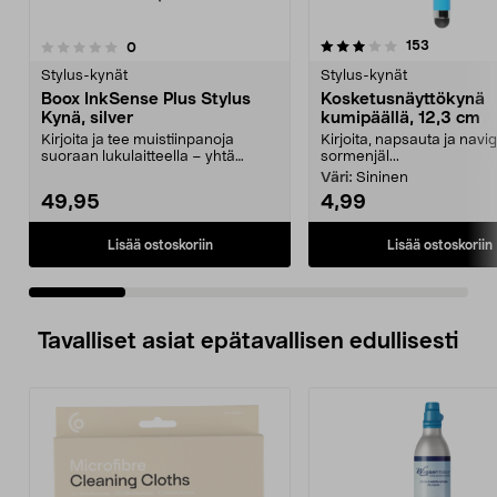
3.5 viidestä
4.0 viidestä
arvostelut
153
arvostelut
0
tähdestä
t
Stylus-kynät
Stylus-kynät
Boox InkSense Plus Stylus
Kosketusnäyttökynä
Kynä, silver
kumipäällä, 12,3 cm
Kirjoita ja tee muistiinpanoja
Kirjoita, napsauta ja navi
suoraan lukulaitteella – yhtä
sormenjäl...
vaivattomasti kuin ...
Väri:
Sininen
49,95
4,99
Lisää ostoskoriin
Lisää ostoskoriin
Tavalliset asiat epätavallisen edullisesti