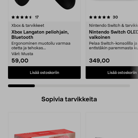
5.0 viidestä
arvostelut
4.5 viidestä
arvostelut
17
30
tähdestä
t
Xbox & tarvikkeet
Nintendo Switch & tarvikk
Xbox Langaton peliohjain,
Nintendo Switch OLED
Bluetooth
valkoinen
Ergonominen muotoilu varmaa
Pelaa Switch-konsolilla ja
otetta ja tehokas...
entistäkin paremmasta ku
äänen laadusta e...
Väri:
Musta
59,00
349,00
Lisää ostoskoriin
Lisää ostoskoriin
Sopivia tarvikkeita