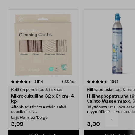
4.5viidestä
arvostelut
4.5viidestä
arvostelu
3814
1561
(1,00/kpl)
tähdestä
t
Keittiön puhdistus & tiskaus
Hiilihapotuslaitteet & mau
Mikrokuituliina 32 x 31 cm, 4
Hiilihappopatruuna tä
kpl
vaihto Wassermaxx, 6
Aftonbladetin "itsestään selvä
Täyttöpatruuna, joka ost
suosikki" siiv...
myymälästä – muista ott
patruuna mukaasi m...
Laji:
Harmaa/beige
-
3,99
3,00