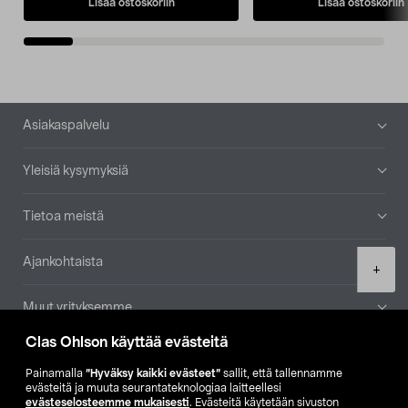
Lisää ostoskoriin
Lisää ostoskoriin
Alatunniste
Asiakaspalvelu
Yleisiä kysymyksiä
Tietoa meistä
Ajankohtaista
Product
+
quantity
Muut yrityksemme
Clas Ohlson käyttää evästeitä
Etsi myymälä
Painamalla
”Hyväksy kaikki evästeet”
sallit, että tallennamme
evästeitä ja muuta seurantateknologiaa laitteellesi
SE
NO
FI
evästeselosteemme mukaisesti
. Evästeitä käytetään sivuston