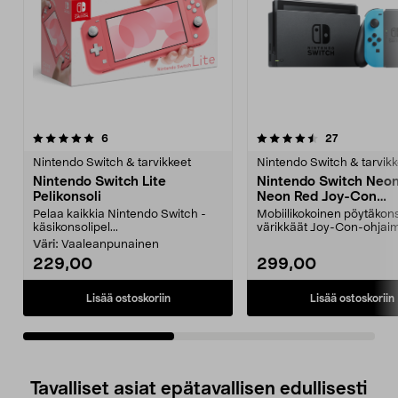
4.5viidestä
arvostelut
5.0viidestä
arvostelut
6
27
tähdestä
t
Nintendo Switch & tarvikkeet
Nintendo Switch & tarvikk
Nintendo Switch Lite
Nintendo Switch Neon
Pelikonsoli
Neon Red Joy-Con
Pelikonsoli
Pelaa kaikkia Nintendo Switch -
Mobiilikokoinen pöytäkons
käsikonsolipel...
värikkäät Joy-Con-ohjaim
Nintendo Switch – pel...
Väri:
Vaaleanpunainen
229,00
299,00
Lisää ostoskoriin
Lisää ostoskoriin
Tavalliset asiat epätavallisen edullisesti