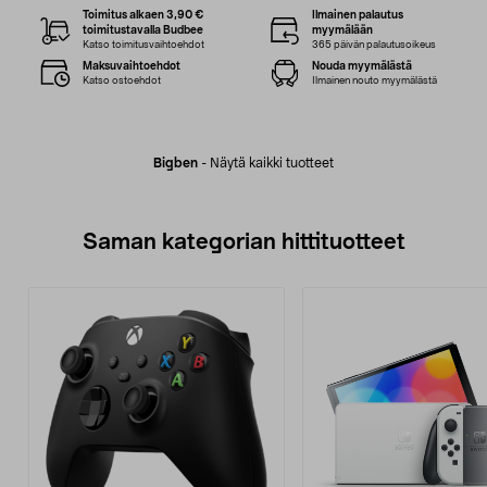
Toimitus alkaen 3,90 €
Ilmainen palautus
toimitustavalla Budbee
myymälään
Katso toimitusvaihtoehdot
365 päivän palautusoikeus
Maksuvaihtoehdot
Nouda myymälästä
Katso ostoehdot
Ilmainen nouto myymälästä
Bigben
-
Näytä kaikki tuotteet
Saman kategorian hittituotteet