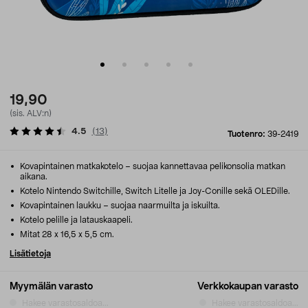
19,90
(sis. ALV:n)
4.5
(
13
)
Tuotenro:
39-2419
Kovapintainen matkakotelo – suojaa kannettavaa pelikonsolia matkan
aikana.
Kotelo Nintendo Switchille, Switch Litelle ja Joy-Conille sekä OLEDille.
Kovapintainen laukku – suojaa naarmuilta ja iskuilta.
Kotelo pelille ja latauskaapeli.
Mitat 28 x 16,5 x 5,5 cm.
Lisätietoja
Myymälän varasto
Verkkokaupan varasto
Hakee varastosaldoa...
Hakee varastosaldoa...