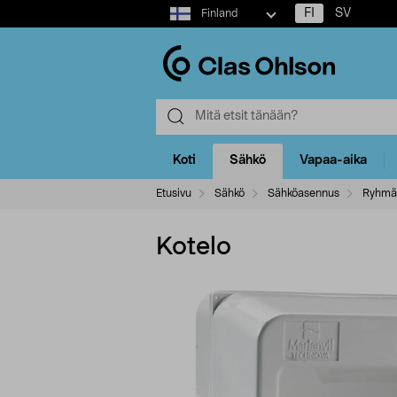
Select
FI
SV
Finland
market
Koti
Sähkö
Vapaa-aika
Etusivu
Sähkö
Sähköasennus
Ryhmäk
Kotelo