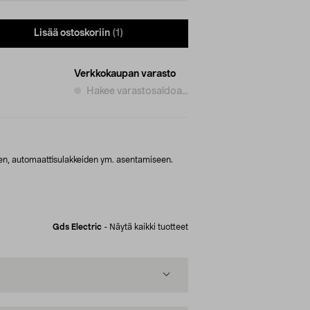
Lisää ostoskoriin
(1)
Verkkokaupan varasto
Hakee varastosaldoa...
ten, automaattisulakkeiden ym. asentamiseen.
Gds Electric
-
Näytä kaikki tuotteet