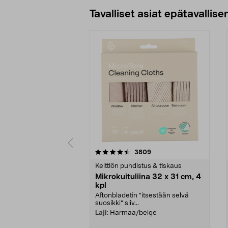
Tavalliset asiat epätavallisen
5viidestä
4.5viidestä
arvostelut
3809
tähdestä
tähdestä
Keittiön puhdistus & tiskaus
Mikrokuituliina 32 x 31 cm, 4
kpl
Aftonbladetin "itsestään selvä
suosikki" siiv...
Laji:
Harmaa/beige