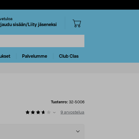
vetuloa
rjaudu sisään/Liity jäseneksi
ukset
Palvelumme
Club Clas
Tuotenro:
32-5006
9
arvostelua