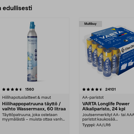
 edullisesti
Multibuy
4.5viidestä
arvostelut
4.5viidestä
arvostelut
1560
24101
tähdestä
Hiilihapotuslaitteet & maut
AA-paristot
Hiilihappopatruuna täyttö /
VARTA Longlife Power
vaihto Wassermaxx, 60 litraa
Alkaliparisto, 24 kpl
Täyttöpatruuna, joka ostetaan
Joutsenmerkityt AA- tai AA
myymälästä – muista ottaa vanha
paristot kaukosää...
patruuna mukaasi m...
Tyyppi:
AA/LR6