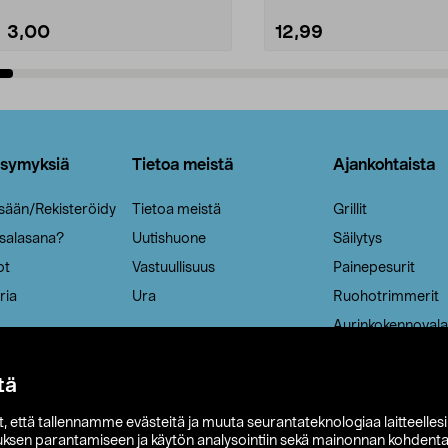
3,00
12,99
Lisää ostoskoriin
Lisää ostoskoriin
ysymyksiä
Tietoa meistä
Ajankohtaista
isään/Rekisteröidy
Tietoa meistä
Grillit
 salasana?
Uutishuone
Säilytys
ot
Vastuullisuus
Painepesurit
ria
Ura
Ruohotrimmerit
Aurinkokennovala
tä
it, että tallennamme evästeitä ja muuta seurantateknologiaa laitteelles
uksen parantamiseen ja käytön analysointiin sekä mainonnan kohdenta