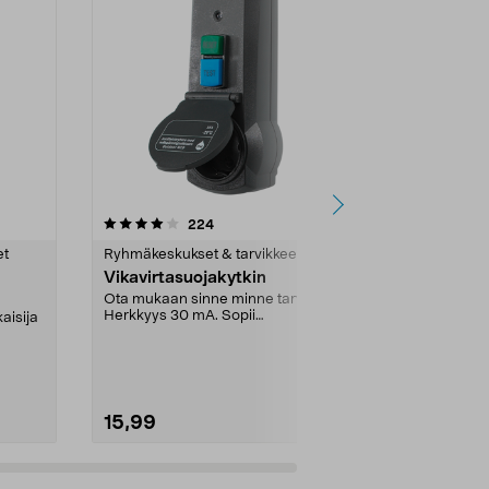
5.0 viidestä
arvostelut
5.0
224
1
tähdestä
tähdestä
et
Ryhmäkeskukset & tarvikkeet
Ryhmäkeskuks
Vikavirtasuojakytkin
Kontaktori
3-napainen
Ota mukaan sinne minne tarvitset.
si9
Herkkyys 30 mA. Sopii
aisija
3-napainen ko
sähkökäyttöisille työkal...
asennetaan D
nimellisvirta. 
15,99
49,95