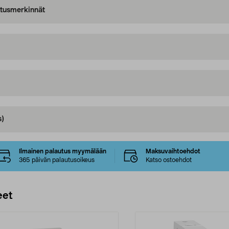
oitusmerkinnät
s)
Ilmainen palautus myymälään
Maksuvaihtoehdot
365 päivän palautusoikeus
Katso ostoehdot
eet