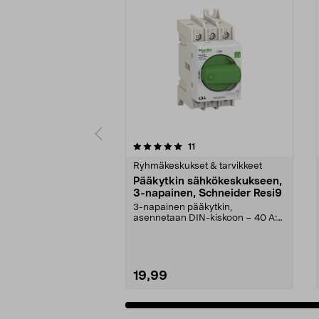
0 viidestä
4.5 viidestä
arvostelut
11
tähdestä
tähdestä
Ryhmäkeskukset & tarvikkeet
Pääkytkin sähkökeskukseen,
3-napainen, Schneider Resi9
3-napainen pääkytkin,
asennetaan DIN-kiskoon – 40 A:n
nimellisvirta. Schneider-p...
19,99