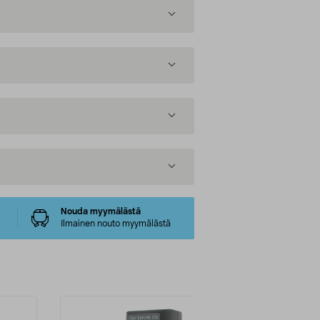
Nouda myymälästä
Ilmainen nouto myymälästä