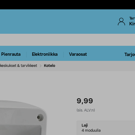
Ter
Ki
Pienrauta
Elektroniikka
Varaosat
Tarjo
eskukset & tarvikkeet
Kotelo
9,99
(sis. ALV:n)
Select
Laji
variant
4 moduulia