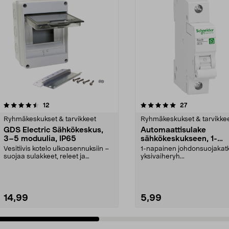
5.0 viidestä
arvostelut
4.0 viidestä
arvostelut
12
27
tähdestä
Ryhmäkeskukset & tarvikkeet
Ryhmäkeskukset & tarvikke
GDS Electric Sähkökeskus,
Automaattisulake
3–5 moduulia, IP65
sähkökeskukseen, 1-
napainen, Schneider Re
Vesitiivis kotelo ulkoasennuksiin –
1-napainen johdonsuojakatk
suojaa sulakkeet, releet ja
yksivaiheryh...
kytkimet. Gds El...
14,99
5,99