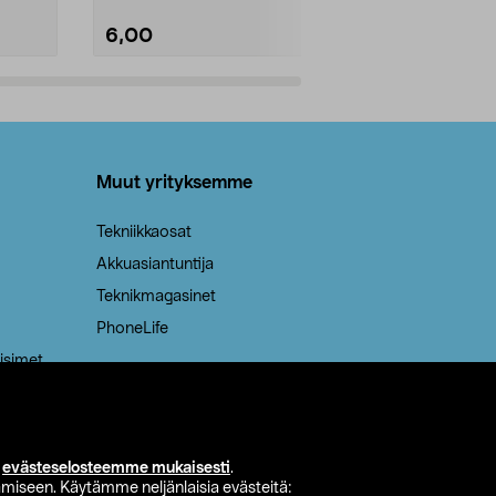
6,00
2,00
Lisää ostoskoriin
Lisää
Muut yrityksemme
Tekniikkaosat
Akkuasiantuntija
Teknikmagasinet
PhoneLife
isimet
i
evästeselosteemme mukaisesti
.
miseen. Käytämme neljänlaisia evästeitä: