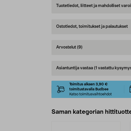
Tuotetiedot, liitteet ja mahdolliset var
Ostotiedot, toimitukset ja palautukset
Arvostelut
(9)
Asiantuntija vastaa
(1 vastattu kysymy
Toimitus alkaen 3,90 €
toimitustavalla Budbee
Katso toimitusvaihtoehdot
Saman kategorian hittituott