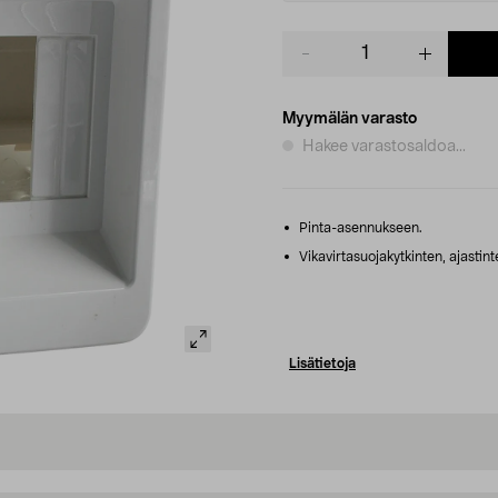
Product
quantity
Myymälän varasto
Hakee varastosaldoa...
Pinta-asennukseen.
Vikavirtasuojakytkinten, ajastin
Lisätietoja