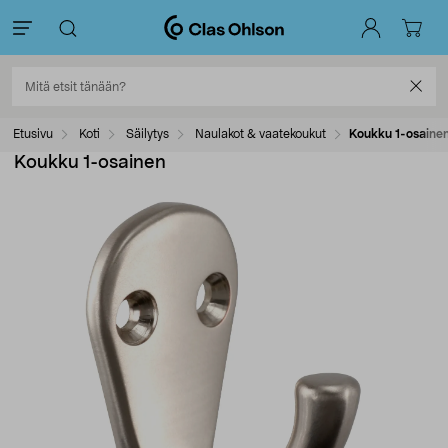
Etusivu
Koti
Säilytys
Naulakot & vaatekoukut
Koukku 1-osaine
Koukku 1-osainen