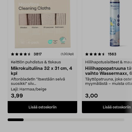
4.5viidestä
arvostelut
4.5viidestä
arvostelu
3817
1563
(1,00/kpl)
tähdestä
t
Keittiön puhdistus & tiskaus
Hiilihapotuslaitteet & mau
Mikrokuituliina 32 x 31 cm, 4
Hiilihappopatruuna tä
kpl
vaihto Wassermaxx, 6
Aftonbladetin "itsestään selvä
Täyttöpatruuna, joka ost
suosikki" siiv...
myymälästä – muista ott
patruuna mukaasi m...
Laji:
Harmaa/beige
3,99
3,00
Lisää ostoskoriin
Lisää ostoskoriin