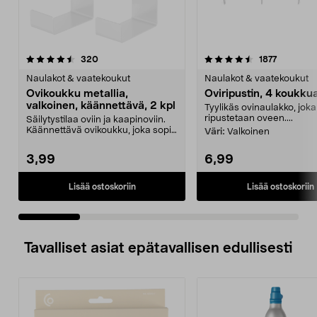
4.5 viidestä
arvostelut
4.5 viidestä
arvostelu
320
1877
tähdestä
t
Naulakot & vaatekoukut
Naulakot & vaatekoukut
Ovikoukku metallia,
Oviripustin, 4 koukku
valkoinen, käännettävä, 2 kpl
Tyylikäs ovinaulakko, joka
ripustetaan oveen....
Säilytystilaa oviin ja kaapinoviin.
Käännettävä ovikoukku, joka sopii
Väri:
Valkoinen
jopa 20 mm...
3,99
6,99
Lisää ostoskoriin
Lisää ostoskoriin
Tavalliset asiat epätavallisen edullisesti