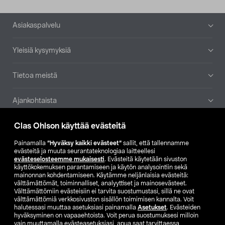
Alatunniste
Asiakaspalvelu
Yleisiä kysymyksiä
Tietoa meistä
Ajankohtaista
Clas Ohlson käyttää evästeitä
Muut yrityksemme
Painamalla
”Hyväksy kaikki evästeet”
sallit, että tallennamme
Etsi myymälä
evästeitä ja muuta seurantateknologiaa laitteellesi
evästeselosteemme mukaisesti
. Evästeitä käytetään sivuston
käyttökokemuksen parantamiseen ja käytön analysointiin sekä
mainonnan kohdentamiseen. Käytämme neljänlaisia evästeitä:
SE
NO
FI
välttämättömät, toiminnalliset, analyyttiset ja mainosevästeet.
Välttämättömiin evästeisiin ei tarvita suostumustasi, sillä ne ovat
FI
SV
välttämättömiä verkkosivuston sisällön toimimisen kannalta. Voit
halutessasi muuttaa asetuksiasi painamalla
Asetukset
. Evästeiden
hyväksyminen on vapaaehtoista. Voit perua suostumuksesi milloin
vain muuttamalla evästeasetuksiasi, apua saat tarvittaessa