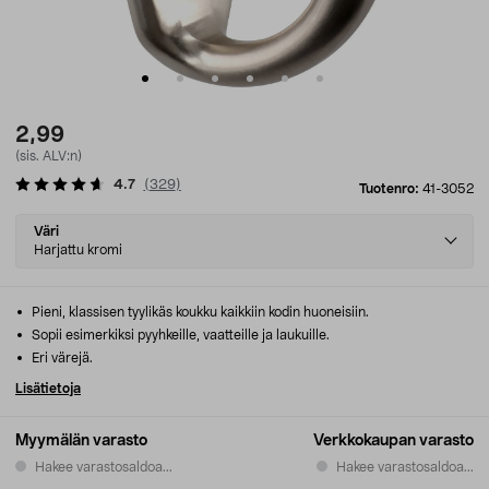
2,99
(sis. ALV:n)
4.7
(
329
)
Tuotenro:
41-3052
Select
Väri
variant
Harjattu kromi
Pieni, klassisen tyylikäs koukku kaikkiin kodin huoneisiin.
Sopii esimerkiksi pyyhkeille, vaatteille ja laukuille.
Eri värejä.
Lisätietoja
Myymälän varasto
Verkkokaupan varasto
Hakee varastosaldoa...
Hakee varastosaldoa...