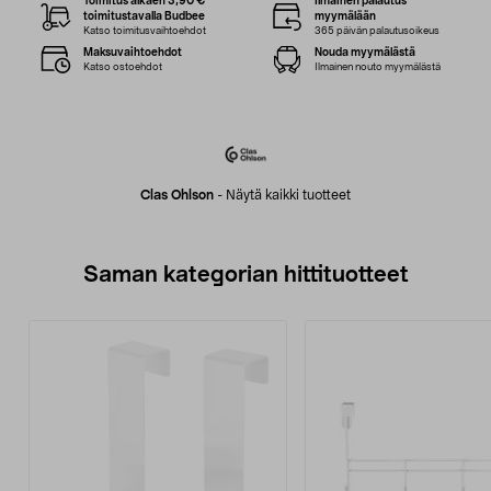
Toimitus alkaen 3,90 €
Ilmainen palautus
toimitustavalla Budbee
myymälään
Katso toimitusvaihtoehdot
365 päivän palautusoikeus
Maksuvaihtoehdot
Nouda myymälästä
Katso ostoehdot
Ilmainen nouto myymälästä
Clas Ohlson
-
Näytä kaikki tuotteet
Saman kategorian hittituotteet