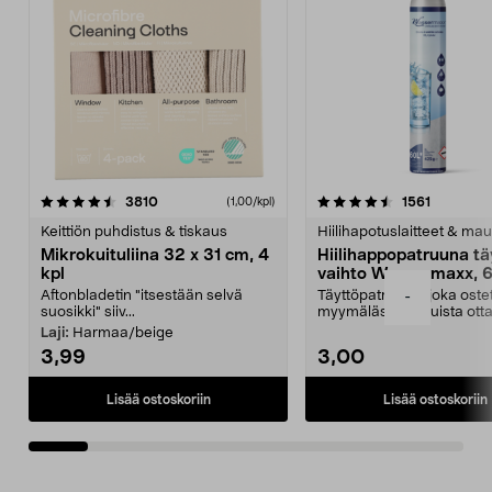
4.5viidestä
arvostelut
4.5viidestä
arvostelu
3810
1561
(1,00/kpl)
tähdestä
t
Keittiön puhdistus & tiskaus
Hiilihapotuslaitteet & mau
Mikrokuituliina 32 x 31 cm, 4
Hiilihappopatruuna tä
kpl
vaihto Wassermaxx, 6
Aftonbladetin "itsestään selvä
Täyttöpatruuna, joka ost
-
suosikki" siiv...
myymälästä – muista ott
patruuna mukaasi m...
Laji:
Harmaa/beige
3,99
3,00
Lisää ostoskoriin
Lisää ostoskoriin