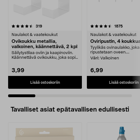
4.5 viidestä
arvostelut
4.5 viidestä
arvostelu
319
1875
tähdestä
t
Naulakot & vaatekoukut
Naulakot & vaatekoukut
Ovikoukku metallia,
Oviripustin, 4 koukku
valkoinen, käännettävä, 2 kpl
Tyylikäs ovinaulakko, joka
ripustetaan oveen....
Säilytystilaa oviin ja kaapinoviin.
Käännettävä ovikoukku, joka sopii
Väri:
Valkoinen
jopa 20 mm...
3,99
6,99
Lisää ostoskoriin
Lisää ostoskoriin
Tavalliset asiat epätavallisen edullisesti