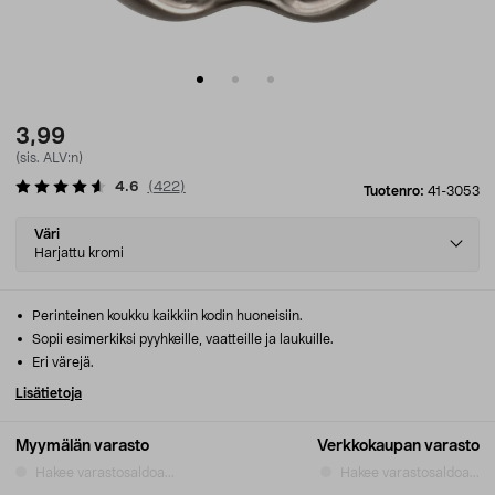
3,99
(sis. ALV:n)
4.6
(
422
)
Tuotenro:
41-3053
Select
Väri
variant
Harjattu kromi
Perinteinen koukku kaikkiin kodin huoneisiin.
Sopii esimerkiksi pyyhkeille, vaatteille ja laukuille.
Eri värejä.
Lisätietoja
Myymälän varasto
Verkkokaupan varasto
Hakee varastosaldoa...
Hakee varastosaldoa...