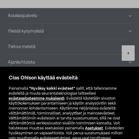
Alatunniste
Asiakaspalvelu
Yleisiä kysymyksiä
Tietoa meistä
Product
+
quantity
Ajankohtaista
Clas Ohlson käyttää evästeitä
Muut yrityksemme
Painamalla
”Hyväksy kaikki evästeet”
sallit, että tallennamme
Etsi myymälä
evästeitä ja muuta seurantateknologiaa laitteellesi
evästeselosteemme mukaisesti
. Evästeitä käytetään sivuston
käyttökokemuksen parantamiseen ja käytön analysointiin sekä
mainonnan kohdentamiseen. Käytämme neljänlaisia evästeitä:
SE
NO
FI
välttämättömät, toiminnalliset, analyyttiset ja mainosevästeet.
Välttämättömiin evästeisiin ei tarvita suostumustasi, sillä ne ovat
FI
SV
välttämättömiä verkkosivuston sisällön toimimisen kannalta. Voit
halutessasi muuttaa asetuksiasi painamalla
Asetukset
. Evästeiden
hyväksyminen on vapaaehtoista. Voit perua suostumuksesi milloin
vain muuttamalla evästeasetuksiasi, apua saat tarvittaessa