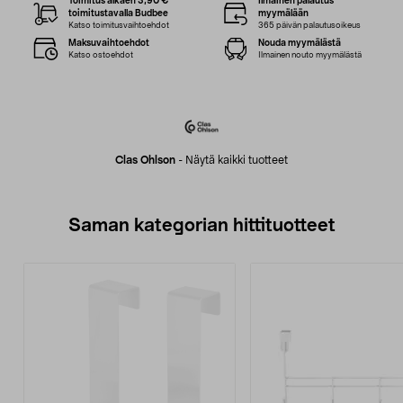
Toimitus alkaen 3,90 €
Ilmainen palautus
toimitustavalla Budbee
myymälään
Katso toimitusvaihtoehdot
365 päivän palautusoikeus
Maksuvaihtoehdot
Nouda myymälästä
Katso ostoehdot
Ilmainen nouto myymälästä
Clas Ohlson
-
Näytä kaikki tuotteet
Saman kategorian hittituotteet