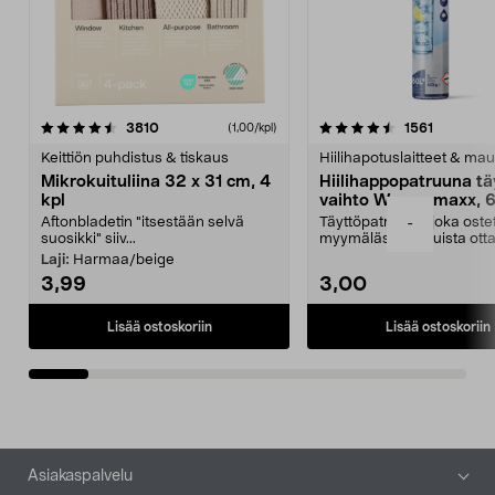
4.5viidestä
arvostelut
4.5viidestä
arvostelu
3810
1561
(1,00/kpl)
tähdestä
t
Keittiön puhdistus & tiskaus
Hiilihapotuslaitteet & mau
Mikrokuituliina 32 x 31 cm, 4
Hiilihappopatruuna tä
kpl
vaihto Wassermaxx, 6
Aftonbladetin "itsestään selvä
Täyttöpatruuna, joka ost
-
suosikki" siiv...
myymälästä – muista ott
patruuna mukaasi m...
Laji:
Harmaa/beige
3,99
3,00
Lisää ostoskoriin
Lisää ostoskoriin
Alatunniste
Asiakaspalvelu