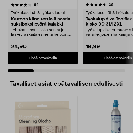
4.5 viidestä
arvostelut
4.5 viidestä
arvostelut
64
38
tähdestä
t
Työkaluseinät & työkalutaulut
Työkaluseinät & työkaluta
Kattoon kiinnitettävä nostin
Työkalupidike Toolflex
suksiboksi pyörä kajakki
kisko 90 3M 2XL
Tehokas nostin, jolla nostat ja
Työkalupidike erimuotoisil
lasket raskaita esineitä helposti.
varsille, joiden halkaisij
Kattoon kiinn...
mm ja 30–40 mm...
24,90
19,99
Lisää ostoskoriin
Lisää ostoskoriin
Tavalliset asiat epätavallisen edullisesti