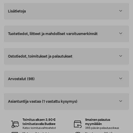
Lisätietoja
Tuotetiedot, liitteet ja mahdolliset varoitusmerkinnät
Ostotiedot, toimitukset ja palautukset
Arvostelut
(98)
Asiantuntija vastaa
(1 vastattu kysymys)
Toimitus alkaen 3,90 €
Ilmainen palautus
toimitustavalla Budbee
myymälään
Katso toimitusvaihtoehdot
365 päivän palautusoikeus