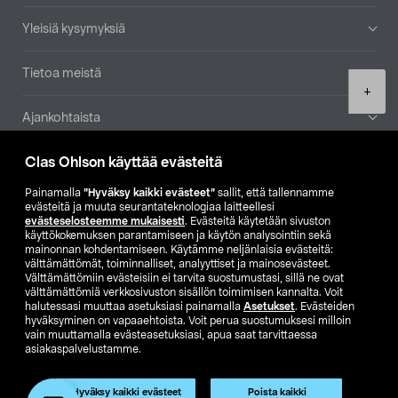
Yleisiä kysymyksiä
Tietoa meistä
Product
+
quantity
Ajankohtaista
Clas Ohlson käyttää evästeitä
Muut yrityksemme
Painamalla
”Hyväksy kaikki evästeet”
sallit, että tallennamme
Etsi myymälä
evästeitä ja muuta seurantateknologiaa laitteellesi
evästeselosteemme mukaisesti
. Evästeitä käytetään sivuston
käyttökokemuksen parantamiseen ja käytön analysointiin sekä
mainonnan kohdentamiseen. Käytämme neljänlaisia evästeitä:
SE
NO
FI
välttämättömät, toiminnalliset, analyyttiset ja mainosevästeet.
Välttämättömiin evästeisiin ei tarvita suostumustasi, sillä ne ovat
FI
SV
välttämättömiä verkkosivuston sisällön toimimisen kannalta. Voit
halutessasi muuttaa asetuksiasi painamalla
Asetukset
. Evästeiden
hyväksyminen on vapaaehtoista. Voit perua suostumuksesi milloin
vain muuttamalla evästeasetuksiasi, apua saat tarvittaessa
asiakaspalvelustamme.
Hyväksy kaikki evästeet
Poista kaikki
Club Clas
Ostoehdot
Tietosuojaseloste