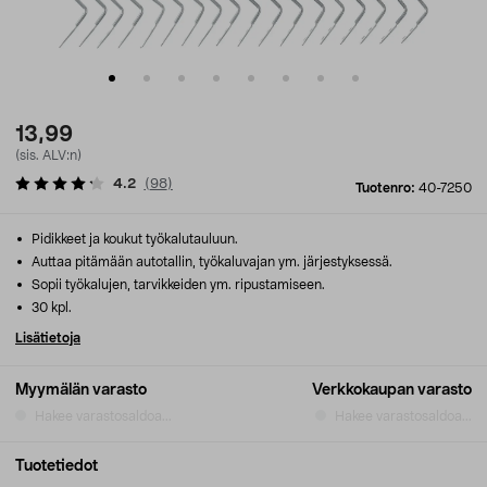
13,99
(sis. ALV:n)
4.2
(
98
)
Tuotenro:
40-7250
Pidikkeet ja koukut työkalutauluun.
Auttaa pitämään autotallin, työkaluvajan ym. järjestyksessä.
Sopii työkalujen, tarvikkeiden ym. ripustamiseen.
30 kpl.
Lisätietoja
Myymälän varasto
Verkkokaupan varasto
Hakee varastosaldoa...
Hakee varastosaldoa...
Tuotetiedot