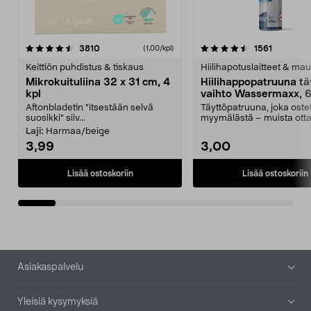
4.5viidestä
arvostelut
4.5viidestä
arvostelu
3810
1561
(1,00/kpl)
tähdestä
t
Keittiön puhdistus & tiskaus
Hiilihapotuslaitteet & mau
Mikrokuituliina 32 x 31 cm, 4
Hiilihappopatruuna tä
kpl
vaihto Wassermaxx, 6
Aftonbladetin "itsestään selvä
Täyttöpatruuna, joka ost
suosikki" siiv...
myymälästä – muista ott
patruuna mukaasi m...
Laji:
Harmaa/beige
3,99
3,00
Lisää ostoskoriin
Lisää ostoskoriin
Alatunniste
Asiakaspalvelu
Yleisiä kysymyksiä