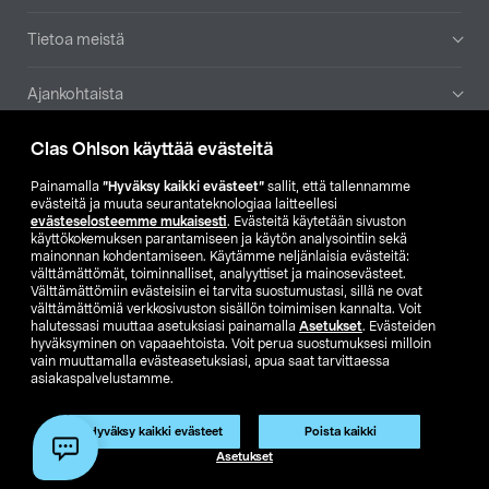
Tietoa meistä
Ajankohtaista
Clas Ohlson käyttää evästeitä
Muut yrityksemme
Painamalla
”Hyväksy kaikki evästeet”
sallit, että tallennamme
Etsi myymälä
evästeitä ja muuta seurantateknologiaa laitteellesi
evästeselosteemme mukaisesti
. Evästeitä käytetään sivuston
käyttökokemuksen parantamiseen ja käytön analysointiin sekä
mainonnan kohdentamiseen. Käytämme neljänlaisia evästeitä:
SE
NO
FI
välttämättömät, toiminnalliset, analyyttiset ja mainosevästeet.
Välttämättömiin evästeisiin ei tarvita suostumustasi, sillä ne ovat
FI
SV
välttämättömiä verkkosivuston sisällön toimimisen kannalta. Voit
halutessasi muuttaa asetuksiasi painamalla
Asetukset
. Evästeiden
hyväksyminen on vapaaehtoista. Voit perua suostumuksesi milloin
vain muuttamalla evästeasetuksiasi, apua saat tarvittaessa
asiakaspalvelustamme.
Hyväksy kaikki evästeet
Poista kaikki
Club Clas
Ostoehdot
Tietosuojaseloste
Asetukset
Näytä hinnat ilman ALV:a