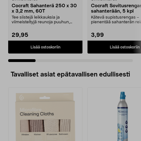
Cocraft Sahanterä 250 x 30
Cocraft Sovitusrenga
x 3,2 mm, 60T
sahanterään, 5 kpl
Tee siistejä leikkauksia ja
Kätevä supistusrengas –
viimeisteltyjä reunoja puuhun,
pienentää sahanterän re
laminaattiin ja MDF-l...
halkaisijaa. Cocraft-sovitu
29,95
3,99
Lisää ostoskoriin
Lisää ostoskoriin
Tavalliset asiat epätavallisen edullisesti