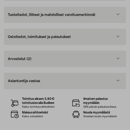
Tuotetiedot, liitteet ja mahdolliset varoitusmerkinnät
Ostotiedot, toimitukset ja palautukset
Arvostelut
(2)
Asiantuntija vastaa
Toimitus alkaen 3,90 €
Ilmainen palautus
toimitustavalla Budbee
myymälään
Katso toimitusvaihtoehdot
365 päivän palautusoikeus
Maksuvaihtoehdot
Nouda myymälästä
Katso ostoehdot
Ilmainen nouto myymälästä