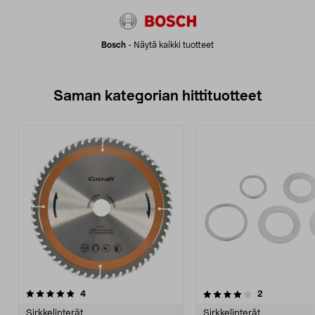
Bosch
-
Näytä kaikki tuotteet
Saman kategorian hittituotteet
4.0 viidestä
arvostelut
4.0 viidestä
arvostelut
4
2
tähdestä
t
Sirkkelinterät
Sirkkelinterät