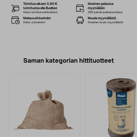
Toimitus alkaen 3,90 €
Ilmainen palautus
toimitustavalla Budbee
myymälään
Katso toimitusvaihtoehdot
365 päivän palautusoikeus
Maksuvaihtoehdot
Nouda myymälästä
Katso ostoehdot
Ilmainen nouto myymälästä
Saman kategorian hittituotteet