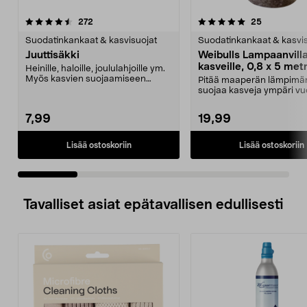
5.0 viidestä
arvostelut
4.5 viidestä
arvostelut
272
25
tähdestä
t
Suodatinkankaat & kasvisuojat
Suodatinkankaat & kasvis
Juuttisäkki
Weibulls Lampaanvill
kasveille, 0,8 x 5 met
Heinille, haloille, joululahjoille ym.
Myös kasvien suojaamiseen
Pitää maaperän lämpimän
hallalta ja voi...
suojaa kasveja ympäri vu
Weibulls-lampaanvillam...
7,99
19,99
Lisää ostoskoriin
Lisää ostoskoriin
Tavalliset asiat epätavallisen edullisesti