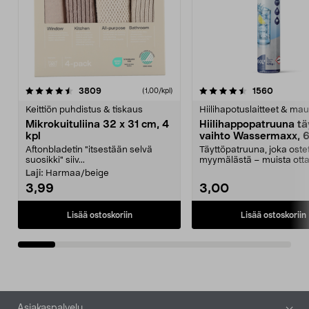
4.5viidestä
arvostelut
4.5viidestä
arvostel
3809
1560
(1,00/kpl)
tähdestä
t
Keittiön puhdistus & tiskaus
Hiilihapotuslaitteet & mau
Mikrokuituliina 32 x 31 cm, 4
Hiilihappopatruuna tä
kpl
vaihto Wassermaxx, 6
Aftonbladetin "itsestään selvä
Täyttöpatruuna, joka ost
suosikki" siiv...
myymälästä – muista ott
patruuna mukaasi m...
Laji:
Harmaa/beige
3,99
3,00
Lisää ostoskoriin
Lisää ostoskoriin
Alatunniste
Asiakaspalvelu