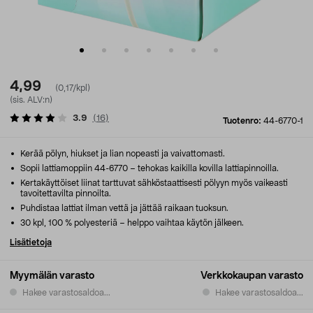
4,99
(0,17/kpl)
(sis. ALV:n)
3.9
(
16
)
Tuotenro:
44-6770-1
Kerää pölyn, hiukset ja lian nopeasti ja vaivattomasti.
Sopii lattiamoppiin 44-6770 – tehokas kaikilla kovilla lattiapinnoilla.
Kertakäyttöiset liinat tarttuvat sähköstaattisesti pölyyn myös vaikeasti
tavoitettavilta pinnoilta.
Puhdistaa lattiat ilman vettä ja jättää raikaan tuoksun.
30 kpl, 100 % polyesteriä – helppo vaihtaa käytön jälkeen.
Lisätietoja
Myymälän varasto
Verkkokaupan varasto
Hakee varastosaldoa...
Hakee varastosaldoa...