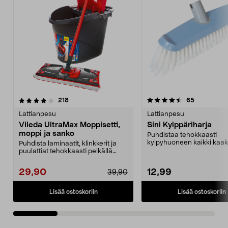
4.5 viidestä
arvostelut
5.0 viidestä
arvostelut
218
65
tähdestä
t
Lattianpesu
Lattianpesu
Vileda UltraMax Moppisetti,
Sini Kylppäriharja
moppi ja sanko
Puhdistaa tehokkaasti
kylpyhuoneen kaikki kaake
Puhdista laminaatit, klinkkerit ja
Sini-kylpyhuoneharja – ...
puulattiat tehokkaasti pelkällä
vedellä. Vile...
29,90
12,99
39,90
Lisää ostoskoriin
Lisää ostoskoriin