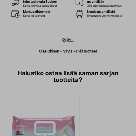
toimitustavalla Budbee
myymälään
Katso toimitusvaihtoehdot
365 päivän palautusoikeus
Maksuvaihtoehdot
Nouda myymälästä
Katso ostoehdot
Ilmainen nouto myymälästä
Clas Ohlson
-
Näytä kaikki tuotteet
Haluatko ostaa lisää saman sarjan
tuotteita?