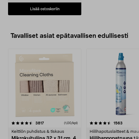
Lisää ostoskoriin
Tavalliset asiat epätavallisen edullisesti
4.5viidestä
arvostelut
4.5viidestä
arvostelu
3817
1563
(1,00/kpl)
tähdestä
t
Keittiön puhdistus & tiskaus
Hiilihapotuslaitteet & mau
Mikrokuituliina 32 x 31 cm, 4
Hiilihappopatruuna tä