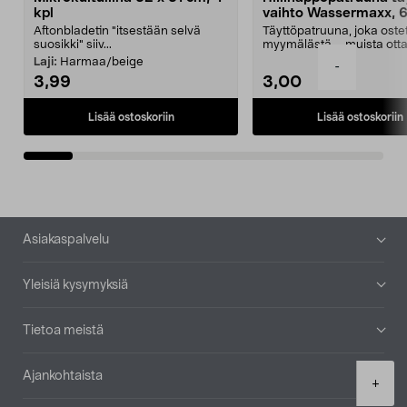
kpl
vaihto Wassermaxx, 6
Aftonbladetin "itsestään selvä
Täyttöpatruuna, joka ost
suosikki" siiv...
myymälästä – muista ott
patruuna mukaasi m...
Laji:
Harmaa/beige
-
3,99
3,00
Lisää ostoskoriin
Lisää ostoskoriin
Alatunniste
Asiakaspalvelu
Yleisiä kysymyksiä
Tietoa meistä
Ajankohtaista
Product
+
quantity