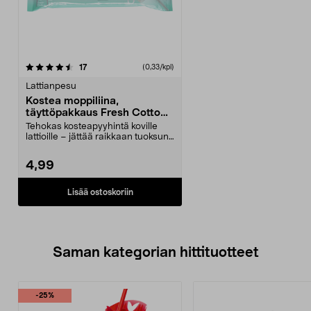
arvostelut
17
(0,33/kpl)
Lattianpesu
Kostea moppiliina,
täyttöpakkaus Fresh Cotton,
15 kpl
Tehokas kosteapyyhintä koville
lattioille – jättää raikkaan tuoksun.
Sopii latti...
4,99
Lisää ostoskoriin
Saman kategorian hittituotteet
-25%