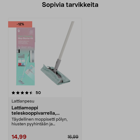
Sopivia tarvikkeita
-12%
arvostelut
50
Lattianpesu
Lattiamoppi
teleskooppivarrella,
aloituspakkaus, liinat
Täydellinen moppisetti pölyn,
hiusten pyyhintään ja
kosteussiivoukseen. Lattiamo...
14,99
16,99