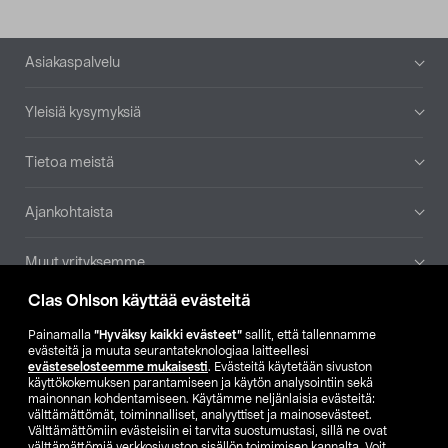
Alatunniste
Asiakaspalvelu
Yleisiä kysymyksiä
Tietoa meistä
Ajankohtaista
Muut yrityksemme
Clas Ohlson käyttää evästeitä
Etsi myymälä
Painamalla
”Hyväksy kaikki evästeet”
sallit, että tallennamme
evästeitä ja muuta seurantateknologiaa laitteellesi
SE
NO
FI
evästeselosteemme mukaisesti
. Evästeitä käytetään sivuston
käyttökokemuksen parantamiseen ja käytön analysointiin sekä
FI
SV
mainonnan kohdentamiseen. Käytämme neljänlaisia evästeitä:
välttämättömät, toiminnalliset, analyyttiset ja mainosevästeet.
Välttämättömiin evästeisiin ei tarvita suostumustasi, sillä ne ovat
välttämättömiä verkkosivuston sisällön toimimisen kannalta. Voit