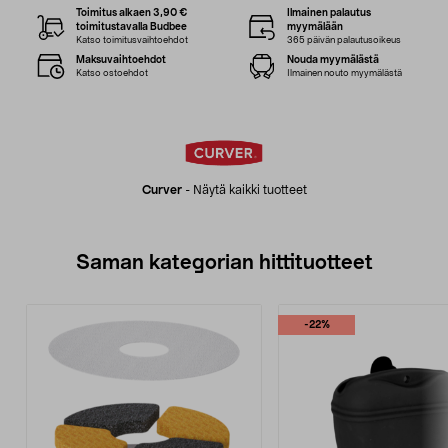
Toimitus alkaen 3,90 €
Ilmainen palautus
toimitustavalla Budbee
myymälään
Katso toimitusvaihtoehdot
365 päivän palautusoikeus
Maksuvaihtoehdot
Nouda myymälästä
Katso ostoehdot
Ilmainen nouto myymälästä
Curver
-
Näytä kaikki tuotteet
Saman kategorian hittituotteet
-22%