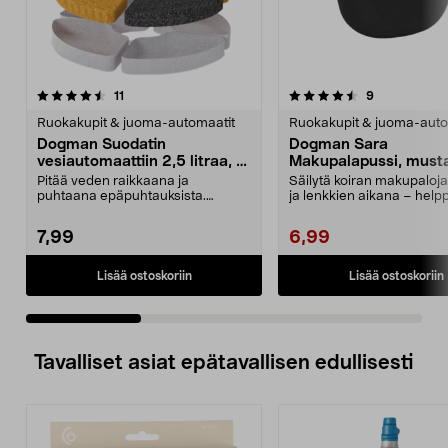
4.5 viidestä
arvostelut
4.5 viidestä
arvostelut
11
9
tähdestä
t
Ruokakupit & juoma-automaatit
Ruokakupit & juoma-auto
Dogman Suodatin
Dogman Sara
vesiautomaattiin 2,5 litraa, 3
Makupalapussi, must
kpl
Pitää veden raikkaana ja
Säilytä koiran makupaloja
puhtaana epäpuhtauksista.
ja lenkkien aikana – help
Dogman-vaihtosuodatin – vaihd...
Dogman Sar...
7,99
6,99
Lisää ostoskoriin
Lisää ostoskoriin
Tavalliset asiat epätavallisen edullisesti