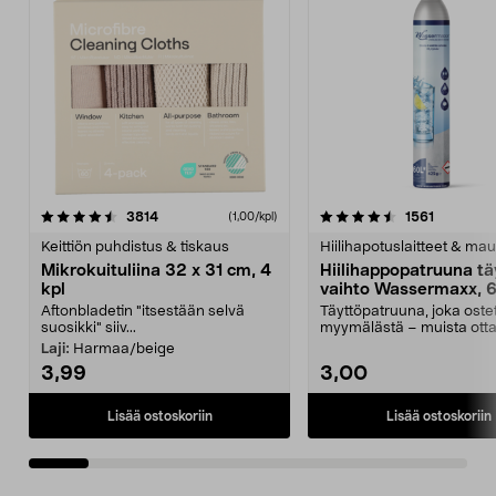
4.5viidestä
arvostelut
4.5viidestä
arvostelu
3814
1561
(1,00/kpl)
tähdestä
t
Keittiön puhdistus & tiskaus
Hiilihapotuslaitteet & mau
Mikrokuituliina 32 x 31 cm, 4
Hiilihappopatruuna tä
kpl
vaihto Wassermaxx, 6
Aftonbladetin "itsestään selvä
Täyttöpatruuna, joka ost
suosikki" siiv...
myymälästä – muista ott
patruuna mukaasi m...
Laji:
Harmaa/beige
3,99
3,00
Lisää ostoskoriin
Lisää ostoskoriin