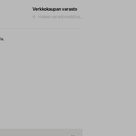
Verkkokaupan varasto
Hakee varastosaldoa...
le.