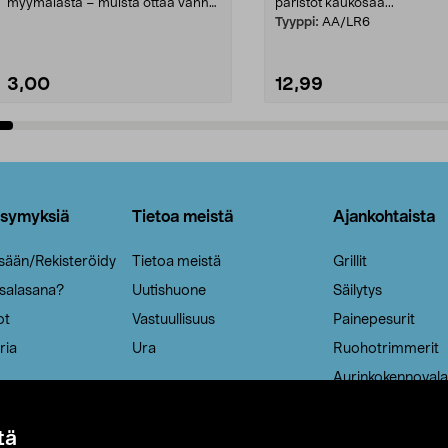
myymälästä – muista ottaa vanha
paristot kaukosää...
patruuna mukaasi m...
Tyyppi:
AA/LR6
3,00
12,99
Lisää ostoskoriin
Lisää ostoskoriin
ysymyksiä
Tietoa meistä
Ajankohtaista
isään/Rekisteröidy
Tietoa meistä
Grillit
 salasana?
Uutishuone
Säilytys
ot
Vastuullisuus
Painepesurit
ria
Ura
Ruohotrimmerit
Aurinkokennovala
tä