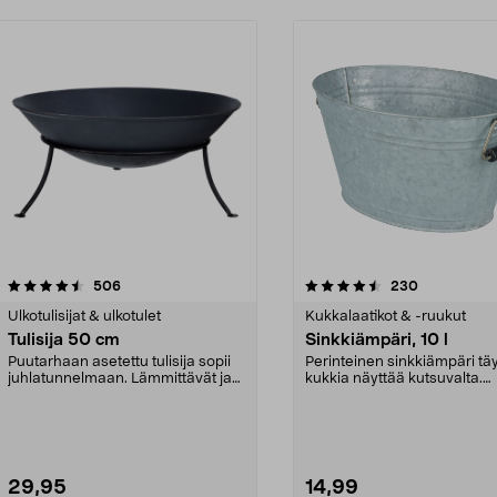
4.5 viidestä
arvostelut
4.5 viidestä
arvostelut
506
230
tähdestä
Ulkotulisijat & ulkotulet
Kukkalaatikot & -ruukut
Tulisija 50 cm
Sinkkiämpäri, 10 l
Puutarhaan asetettu tulisija sopii
Perinteinen sinkkiämpäri t
juhlatunnelmaan. Lämmittävät ja
kukkia näyttää kutsuvalta.
tuikkivat tul...
Retrohenkinen malli, ...
29,95
14,99