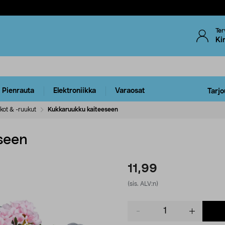
Ter
Ki
Pienrauta
Elektroniikka
Varaosat
Tarjo
kot & -ruukut
Kukkaruukku kaiteeseen
seen
11,99
(sis. ALV:n)
Product
quantity