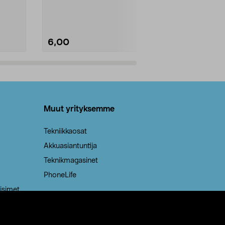
Kestävä, jopa 50 % suurempi ...
roskapussi u
Roskapussi, jo
6,00
2,00
Lisää ostoskoriin
Lisää
Muut yrityksemme
Tekniikkaosat
Akkuasiantuntija
Teknikmagasinet
PhoneLife
isimet