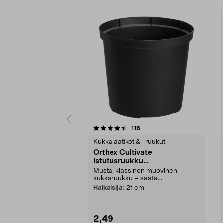
5 viidestä
4.5 viidestä
arvostelut
116
tähdestä
tähdestä
Kukkalaatikot & -ruukut
Orthex Cultivate
Istutusruukku
kierrätysmuovia, musta
Musta, klassinen muovinen
kukkaruukku – saata...
Halkaisija:
21 cm
2,49