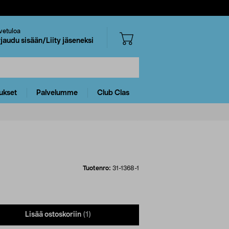
vetuloa
rjaudu sisään/Liity jäseneksi
ukset
Palvelumme
Club Clas
Tuotenro:
31-1368-1
Lisää ostoskoriin
(1)