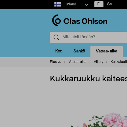
Select
FI
SV
Finland
market
Koti
Sähkö
Vapaa-aika
Etusivu
Vapaa-aika
Viljely
Kukkalaati
Kukkaruukku kaitee