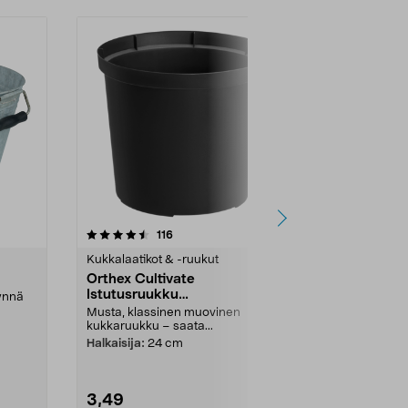
4.5 viidestä
arvostelut
4.5
116
3
tähdestä
tähdestä
Kukkalaatikot & -ruukut
Kukkalaatikot
Orthex Cultivate
Tomaattiruu
Istutusruukku
itsekastel
äynnä
kierrätysmuovia, musta
Musta, klassinen muovinen
Helpottaa vi
kukkaruukku – saata...
kasvattamista
jossa on sälei
Halkaisija:
24 cm
3,49
14,99